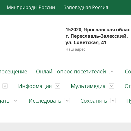
Минприроды России
Заповедная Россия
152020, Ярославская облас
г. Переславль-Залесский,
ул. Советская, 41
Наш адрес
посещение
Онлайн опрос посетителей
Со
Информация
Мультимедиа
Оп
щать
Исследовать
Сохранять
П