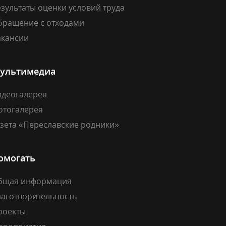
зультаты оценки условий труда
бращение с отходами
акансии
ультимедиа
идеогалерея
отогалерея
азета «Переславские родники»
омогать
бщая информация
лаготворительность
роекты