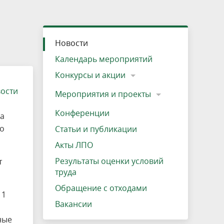
»
ещению
Документы
Разрешение на посещение
Схема дендросада
Мероприятия и проекты
Проекты
Мероприятия
Наша деятельность
Экосистема
Виды туров
Деревянная палатка
р
ира
Озеро Плещеево
Экологические тропы и туристские
Прокат велосипедов
Результаты оценки условий труда
Интерактивная карта
Кадастр объектов животного мира, не
Новости
маршруты
отнесенных к объектам охоты
Вакансии
Адрес, телефон, схема проезда
Календарь мероприятий
Конкурсы и акции
вости
Мероприятия и проекты
Конференции
на
 о
Статьи и публикации
Акты ЛПО
Результаты оценки условий
т
труда
Обращение с отходами
 1
Вакансии
ные