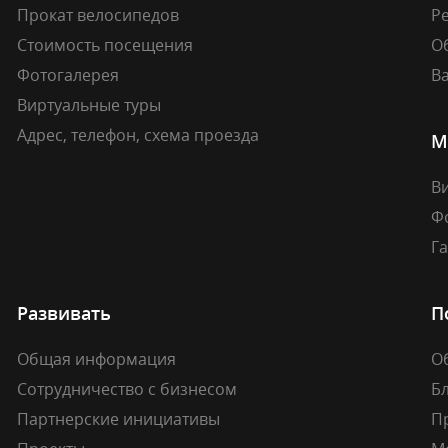
Прокат велосипедов
Ре
Стоимость посещения
О
Фотогалерея
В
Виртуальные туры
Адрес, телефон, схема проезда
М
В
Ф
Г
Развивать
П
Общая информация
О
Сотрудничество с бизнесом
Б
Партнерские инициативы
П