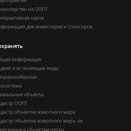
ероприятия
олонтерство на ООПТ
нтерактивная карта
нформация для инвесторов и спонсоров
охранять
бщая информация
едкие и исчезающие виды
иоразнообразие
косистема
никальные объекты
адастр ООПТ
адастр объектов животного мира
дастр объектов животного мира, не
тнесенных к объектам охоты