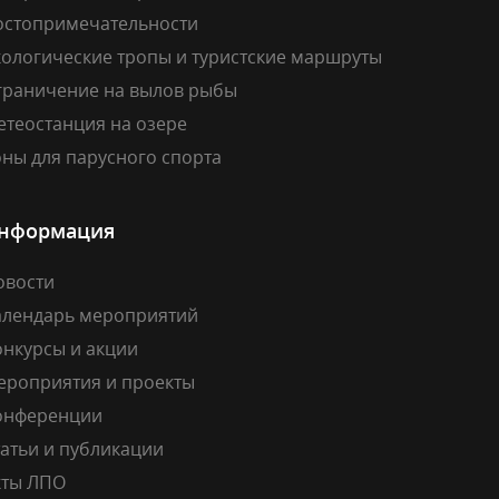
остопримечательности
кологические тропы и туристские маршруты
граничение на вылов рыбы
етеостанция на озере
ны для парусного спорта
нформация
овости
алендарь мероприятий
онкурсы и акции
ероприятия и проекты
онференции
атьи и публикации
кты ЛПО