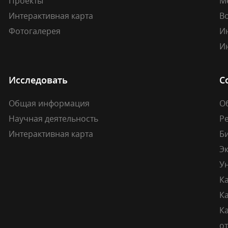
Проекты
М
Интерактивная карта
В
Фотогалерея
И
И
Исследовать
С
Общая информация
О
Научная деятельность
Р
Интерактивная карта
Б
Э
У
К
К
Ка
о