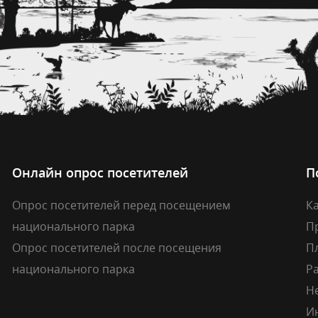
Онлайн опрос посетителей
П
Опрос посетителей перед посещением
Ка
национального парка
П
Опрос посетителей после посещения
П
национального парка
Р
Н
И