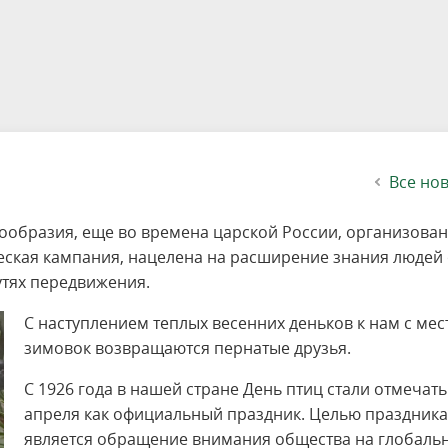
етителей после посещения
осещения территории
 мероприятий
ея
твет
ество с бизнесом
ительность
щение
еятельность
исчезающие виды
уризма
"Шалаш"
Направления деятельности
Платные услуги
Коллекции
Конкурсы и акции
Газета «Переславские родники
Партнерские инициативы
Проекты
Сводные данные по экопросв
Интерактивная карта
Биоразнообразие
Категории путешественников
Жилой дом
ного парка
на ООПТ
ионального парка
вная карта
я саженцев
публикации
ея
вная карта
ОПТ
Растительный и животный ми
Достопримечательности
Экскурсии
Акты ЛПО
Информация для инвесторов и
Кадастр объектов животного м
спонсоров
йствие коррупции
ея
Друзья и партнеры
Виртуальные туры
ция на озере
Зоны для парусного спорта
Интерактивная карта
Все но
ообразия, еще во времена царской России, организова
ческая кампания, нацелена на расширение знания людей
утях передвижения.
С наступлением теплых весенних деньков к нам с мес
зимовок возвращаются пернатые друзья.
С 1926 года в нашей стране День птиц стали отмечать
апреля как официальный праздник. Целью праздника
является обращение внимания общества на глобаль