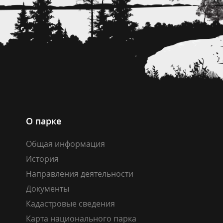
О парке
Общая информация
История
Направления деятельности
Документы
Кадастровые сведения
Карта национального парка