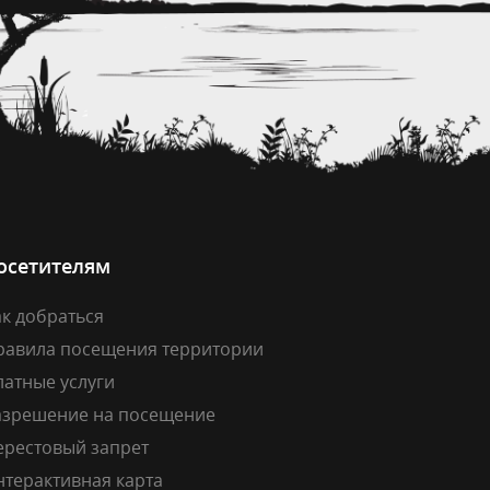
осетителям
к добраться
равила посещения территории
латные услуги
азрешение на посещение
ерестовый запрет
нтерактивная карта