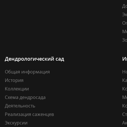
Д
Э
О
М
Зо
Дендрологический сад
И
Общая информация
Н
История
К
Коллекции
К
Схема дендросада
М
Деятельность
К
Реализация саженцев
Ст
Экскурсии
А