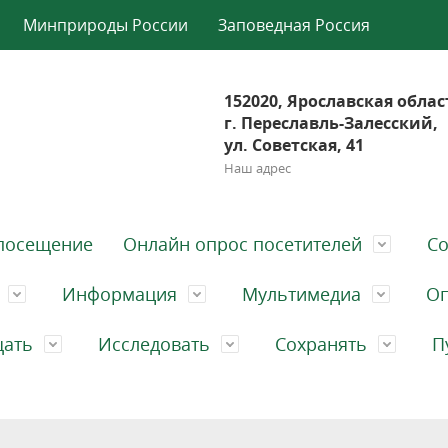
Минприроды России
Заповедная Россия
152020, Ярославская облас
г. Переславль-Залесский,
ул. Советская, 41
Наш адрес
посещение
Онлайн опрос посетителей
Со
Информация
Мультимедиа
Оп
щать
Исследовать
Сохранять
П