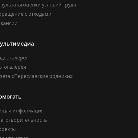
зультаты оценки условий труда
бращение с отходами
акансии
ультимедиа
идеогалерея
отогалерея
азета «Переславские родники»
омогать
бщая информация
лаготворительность
роекты