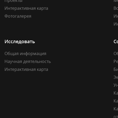
Проекты
М
Интерактивная карта
В
Фотогалерея
И
И
Исследовать
С
Общая информация
О
Научная деятельность
Р
Интерактивная карта
Б
Э
У
К
К
Ка
о