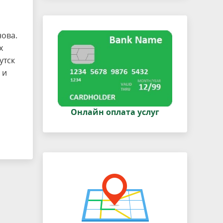
нова.
х
утск
 и
Онлайн оплата услуг