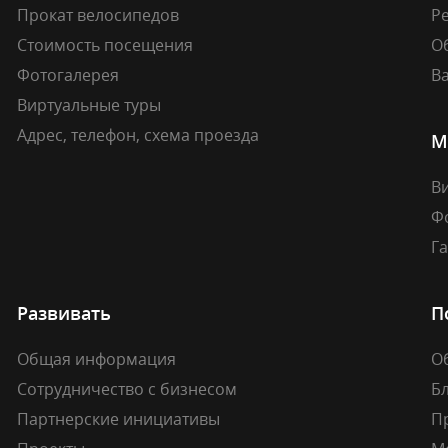
Прокат велосипедов
Ре
Стоимость посещения
О
Фотогалерея
В
Виртуальные туры
Адрес, телефон, схема проезда
М
В
Ф
Г
Развивать
П
Общая информация
О
Сотрудничество с бизнесом
Б
Партнерские инициативы
П