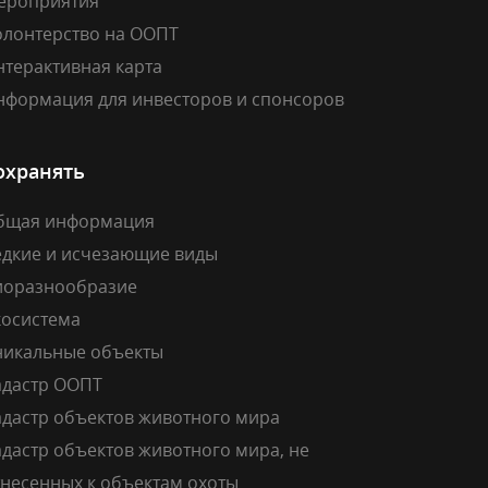
ероприятия
олонтерство на ООПТ
нтерактивная карта
нформация для инвесторов и спонсоров
охранять
бщая информация
едкие и исчезающие виды
иоразнообразие
косистема
никальные объекты
адастр ООПТ
адастр объектов животного мира
дастр объектов животного мира, не
тнесенных к объектам охоты