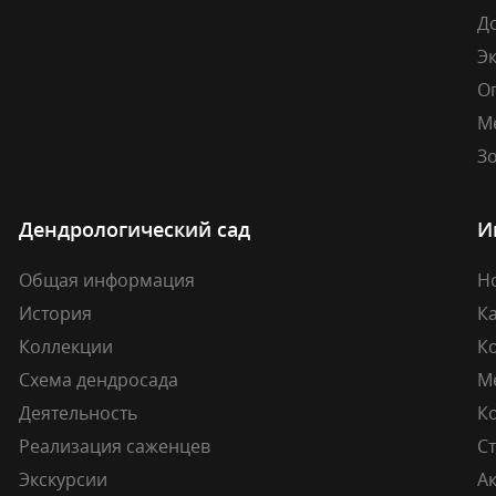
Д
Э
О
М
Зо
Дендрологический сад
И
Общая информация
Н
История
К
Коллекции
К
Схема дендросада
М
Деятельность
К
Реализация саженцев
Ст
Экскурсии
А