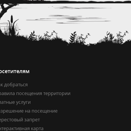
осетителям
к добраться
равила посещения территории
латные услуги
азрешение на посещение
ерестовый запрет
нтерактивная карта