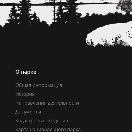
О парке
Общая информация
История
Направления деятельности
Документы
Кадастровые сведения
Карта национального парка