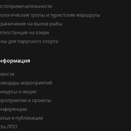
остопримечательности
кологические тропы и туристские маршруты
граничение на вылов рыбы
етеостанция на озере
ны для парусного спорта
нформация
овости
алендарь мероприятий
онкурсы и акции
ероприятия и проекты
онференции
атьи и публикации
кты ЛПО