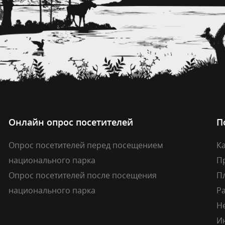
Онлайн опрос посетителей
П
Опрос посетителей перед посещением
Ка
национального парка
П
Опрос посетителей после посещения
П
национального парка
Р
Н
И