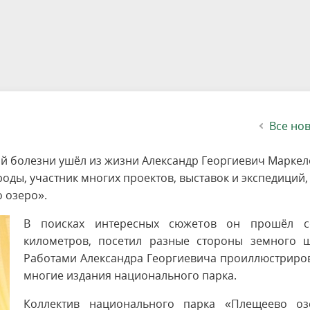
етителей после посещения
осещения территории
 мероприятий
ея
твет
ество с бизнесом
ительность
щение
еятельность
исчезающие виды
уризма
"Шалаш"
Направления деятельности
Платные услуги
Коллекции
Конкурсы и акции
Газета «Переславские родники
Партнерские инициативы
Проекты
Сводные данные по экопросв
Интерактивная карта
Биоразнообразие
Категории путешественников
Жилой дом
ного парка
на ООПТ
ионального парка
вная карта
я саженцев
публикации
ея
вная карта
ОПТ
Растительный и животный ми
Достопримечательности
Экскурсии
Акты ЛПО
Информация для инвесторов и
Кадастр объектов животного м
спонсоров
йствие коррупции
ея
Друзья и партнеры
Виртуальные туры
ция на озере
Зоны для парусного спорта
Интерактивная карта
Все но
ной болезни ушёл из жизни Александр Георгиевич Маркел
оды, участник многих проектов, выставок и экспедиций,
 озеро».
В поисках интересных сюжетов он прошёл с
километров, посетил разные стороны земного ш
Работами Александра Георгиевича проиллюстриро
многие издания национального парка.
Коллектив национального парка «Плещеево оз