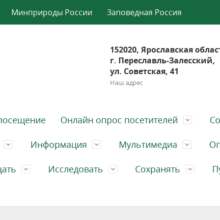
Минприроды России
Заповедная Россия
152020, Ярославская облас
г. Переславль-Залесский,
ул. Советская, 41
Наш адрес
посещение
Онлайн опрос посетителей
Со
Информация
Мультимедиа
Оп
щать
Исследовать
Сохранять
П