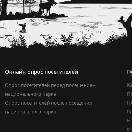
Онлайн опрос посетителей
П
Опрос посетителей перед посещением
Ка
национального парка
П
Опрос посетителей после посещения
П
национального парка
Р
Н
И