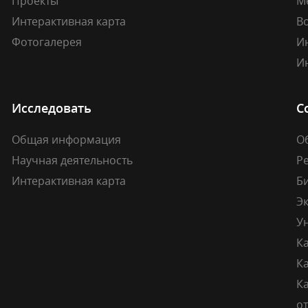
Проекты
М
Интерактивная карта
В
Фотогалерея
И
И
Исследовать
С
Общая информация
О
Научная деятельность
Р
Интерактивная карта
Б
Э
У
К
К
Ка
о