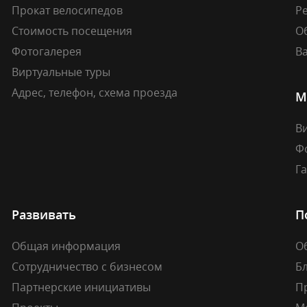
Прокат велосипедов
Ре
Стоимость посещения
О
Фотогалерея
В
Виртуальные туры
Адрес, телефон, схема проезда
М
В
Ф
Г
Развивать
П
Общая информация
О
Сотрудничество с бизнесом
Б
Партнерские инициативы
П