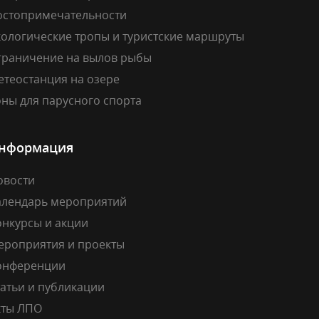
остопримечательности
кологические тропы и туристские маршруты
граничение на вылов рыбы
етеостанция на озере
ны для парусного спорта
нформация
овости
алендарь мероприятий
онкурсы и акции
ероприятия и проекты
онференции
атьи и публикации
кты ЛПО