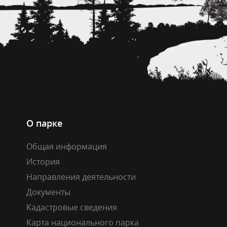
О парке
Общая информация
История
Направления деятельности
Документы
Кадастровые сведения
Карта национального парка