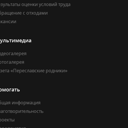
зультаты оценки условий труда
бращение с отходами
акансии
ультимедиа
идеогалерея
отогалерея
азета «Переславские родники»
омогать
бщая информация
лаготворительность
роекты