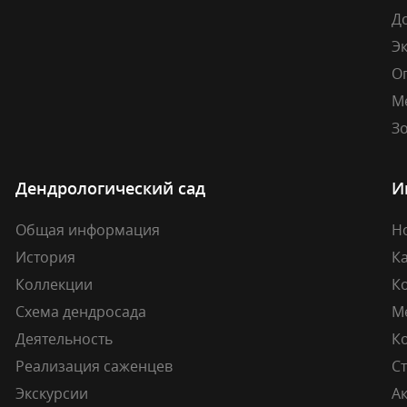
Д
Э
О
М
Зо
Дендрологический сад
И
Общая информация
Н
История
К
Коллекции
К
Схема дендросада
М
Деятельность
К
Реализация саженцев
Ст
Экскурсии
А