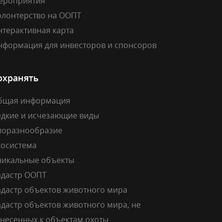
ероприятия
олонтерство на ООПТ
нтерактивная карта
нформация для инвесторов и спонсоров
охранять
бщая информация
едкие и исчезающие виды
иоразнообразие
косистема
никальные объекты
адастр ООПТ
адастр объектов животного мира
дастр объектов животного мира, не
тнесенных к объектам охоты