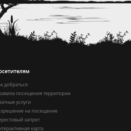
осетителям
к добраться
равила посещения территории
латные услуги
азрешение на посещение
ерестовый запрет
нтерактивная карта