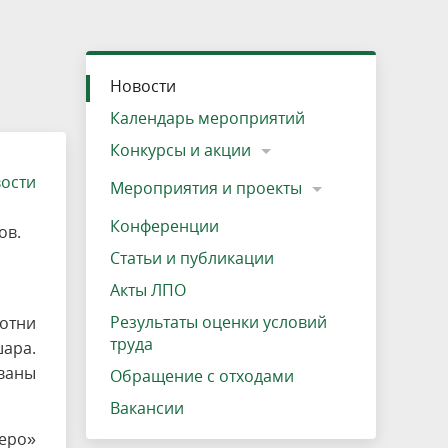
»
ещению
Документы
Разрешение на посещение
Схема дендросада
Мероприятия и проекты
Проекты
Мероприятия
Наша деятельность
Экосистема
Виды туров
Деревянная палатка
р
ира
Озеро Плещеево
Экологические тропы и туристские
Прокат велосипедов
Результаты оценки условий труда
Интерактивная карта
Кадастр объектов животного мира, не
Новости
маршруты
отнесенных к объектам охоты
Вакансии
Адрес, телефон, схема проезда
Календарь мероприятий
Конкурсы и акции
вости
Мероприятия и проекты
Конференции
ов.
Статьи и публикации
Акты ЛПО
Результаты оценки условий
отни
труда
ара.
ваны
Обращение с отходами
Вакансии
еро»