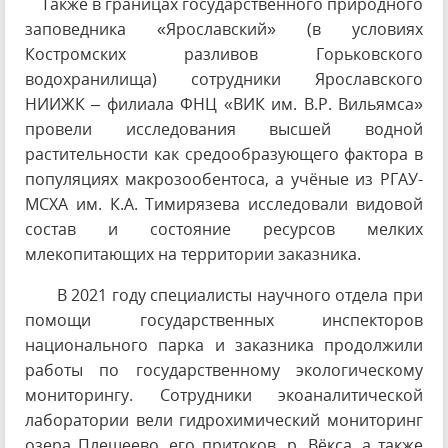
Также в границах государственного природного
заповедника «Ярославский» (в условиях
Костромских разливов Горьковского
водохранилища) сотрудники Ярославского
НИИЖК – филиала ФНЦ «ВИК им. В.Р. Вильямса»
провели исследования высшей водной
растительности как средообразующего фактора в
популяциях макрозообентоса, а учёные из РГАУ-
МСХА им. К.А. Тимирязева исследовали видовой
состав и состояние ресурсов мелких
млекопитающих на территории заказника.
В 2021 году специалисты научного отдела при
помощи государственных инспекторов
национального парка и заказника продолжили
работы по государственному экологическому
мониторингу. Сотрудники экоаналитической
лаборатории вели гидрохимический мониторинг
озера Плещеево, его притоков, р. Вёкса, а также