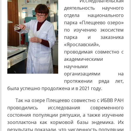
Исследовательская
деятельность научного
отдела национального
парка «Плещеево озеро»
по изучению экосистем
парка и заказника
«Ярославский»,
проводимая совместно с
академическими
научными
орг
анизациями на
протяжении ряда лет,
была успешно продолжена и в 2021 году.
Так на озере Плещеево совместно с ИБВВ РАН
проводились исследования современного
состояния популяции ряпушки, а также изучение
зооплактона как кормовой базы эндемика. Их
результаты показали, что численность популяции