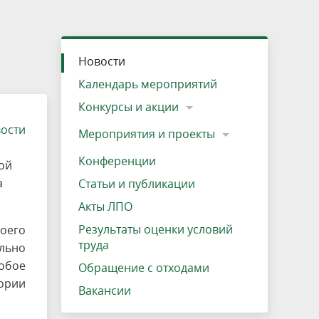
»
ещению
Документы
Разрешение на посещение
Схема дендросада
Мероприятия и проекты
Проекты
Мероприятия
Наша деятельность
Экосистема
Виды туров
Деревянная палатка
р
ира
Озеро Плещеево
Экологические тропы и туристские
Прокат велосипедов
Результаты оценки условий труда
Интерактивная карта
Кадастр объектов животного мира, не
Новости
маршруты
отнесенных к объектам охоты
Вакансии
Адрес, телефон, схема проезда
Календарь мероприятий
Конкурсы и акции
вости
Мероприятия и проекты
Конференции
ой
а
Статьи и публикации
Акты ЛПО
Результаты оценки условий
оего
труда
льно
обое
Обращение с отходами
ории
Вакансии