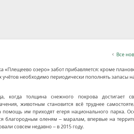
етителей после посещения
осещения территории
 мероприятий
ея
твет
ество с бизнесом
ительность
щение
еятельность
исчезающие виды
уризма
"Шалаш"
Направления деятельности
Платные услуги
Коллекции
Конкурсы и акции
Газета «Переславские родники
Партнерские инициативы
Проекты
Сводные данные по экопросв
Интерактивная карта
Биоразнообразие
Категории путешественников
Жилой дом
ного парка
на ООПТ
ионального парка
вная карта
я саженцев
публикации
ея
вная карта
ОПТ
Растительный и животный ми
Достопримечательности
Экскурсии
Акты ЛПО
Информация для инвесторов и
Кадастр объектов животного м
спонсоров
йствие коррупции
ея
Друзья и партнеры
Виртуальные туры
ция на озере
Зоны для парусного спорта
Интерактивная карта
Все но
ка «Плещеево озеро» забот прибавляется: кроме планов
х учётов необходимо периодически пополнять запасы н
а, когда толщина снежного покрова достигает св
ачения, животным становится всё труднее самостояте
а помощь им приходят егеря национального парка. Ос
ся благородным оленям – маралам, впервые на террит
вали совсем недавно – в 2015 году.