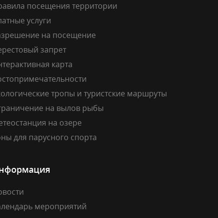
равила посещения территории
латные услуги
азрешение на посещение
ерестовый запрет
нтерактивная карта
остопримечательности
кологические тропы и туристские маршруты
граничение на вылов рыбы
етеостанция на озере
ны для парусного спорта
нформация
овости
алендарь мероприятий