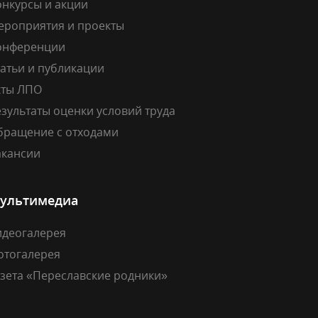
онкурсы и акции
ероприятия и проекты
онференции
атьи и публикации
кты ЛПО
зультаты оценки условий труда
бращение с отходами
акансии
ультимедиа
идеогалерея
отогалерея
азета «Переславские родники»