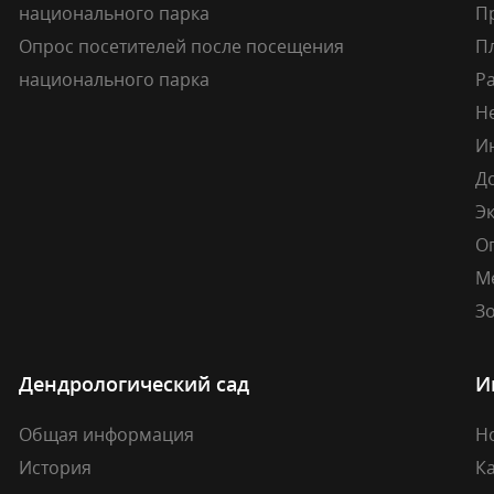
национального парка
П
Опрос посетителей после посещения
П
национального парка
Р
Н
И
Д
Э
О
М
Зо
Дендрологический сад
И
Общая информация
Н
История
К