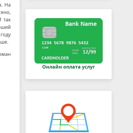
в. На
ено,
И так
арший
 году
ьше.
оман
Онлайн оплата услуг