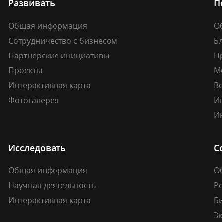
Развивать
П
Общая информация
О
Сотрудничество с бизнесом
Б
Партнерские инициативы
П
Проекты
М
Интерактивная карта
В
Фотогалерея
И
И
Исследовать
С
Общая информация
О
Научная деятельность
Р
Интерактивная карта
Б
Э