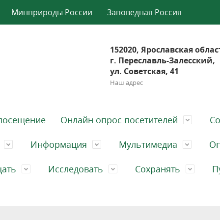
Минприроды России
Заповедная Россия
152020, Ярославская облас
г. Переславль-Залесский,
ул. Советская, 41
Наш адрес
посещение
Онлайн опрос посетителей
Со
Информация
Мультимедиа
Оп
щать
Исследовать
Сохранять
П