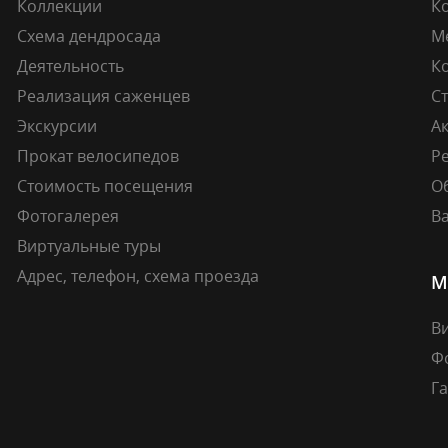
Коллекции
К
Схема дендросада
М
Деятельность
К
Реализация саженцев
Ст
Экскурсии
А
Прокат велосипедов
Ре
Стоимость посещения
О
Фотогалерея
В
Виртуальные туры
Адрес, телефон, схема проезда
М
В
Ф
Г