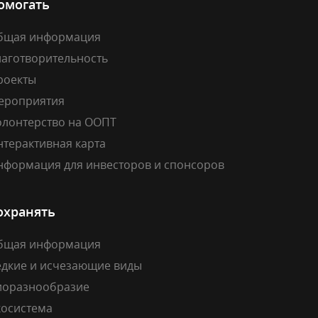
омогать
бщая информация
лаготворительность
роекты
ероприятия
олонтерство на ООПТ
нтерактивная карта
нформация для инвесторов и спонсоров
охранять
бщая информация
едкие и исчезающие виды
иоразнообразие
косистема