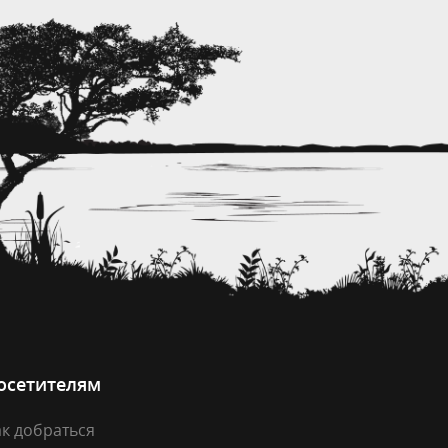
осетителям
к добраться