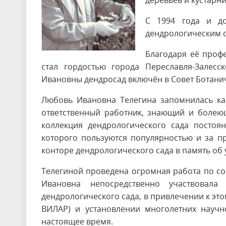
деревьев и кустарни
С 1994 года и д
дендрологическим 
Благодаря её проф
стал гордостью города Переславля-Залесс
Ивановны дендросад включён в Совет Ботанич
Любовь Ивановна Телегина запомнилась ка
ответственный работник, знающий и болеющ
коллекция дендрологического сада постоя
которого пользуются популярностью и за п
конторе дендрологического сада в память об у
Телегиной проведена огромная работа по с
Ивановна непосредственно участвовала
дендрологического сада, в привлечении к эт
ВИЛАР) и установлении многолетних научн
настоящее время.