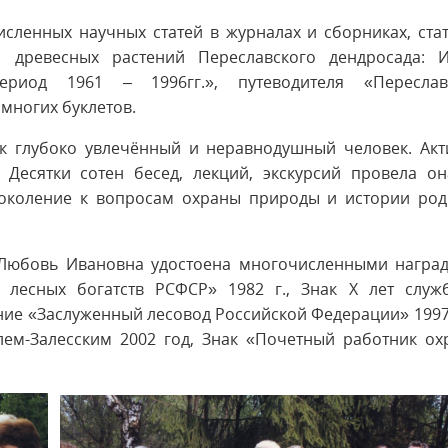
сленных научных статей в журналах и сборниках, ста
а древесных растений Переславского дендросада: И
риод 1961 – 1996гг.», путеводителя «Переслав
 многих буклетов.
к глубоко увлечённый и неравнодушный человек. Акт
Десятки сотен бесед, лекций, экскурсий провела он
околение к вопросам охраны природы и истории род
 Любовь Ивановна удостоена многочисленными наград
лесных богатств РСФСР» 1982 г., Знак Х лет служ
ание «Заслуженный лесовод Российской Федерации» 1997
лем-Залесским 2002 год, Знак «Почетный работник ох