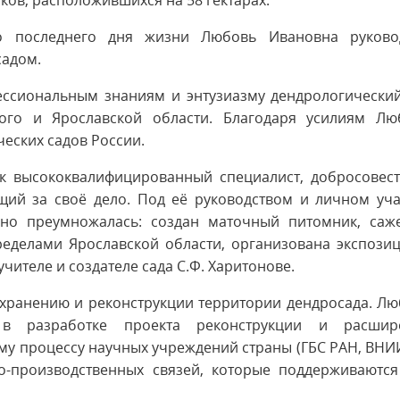
ков, расположившихся на 58 гектарах.
о последнего дня жизни Любовь Ивановна руково
садом.
ессиональным знаниям и энтузиазму дендрологический
кого и Ярославской области. Благодаря усилиям Лю
еских садов России.
к высококвалифицированный специалист, добросовест
ий за своё дело. Под её руководством и личном уча
нно преумножалась: создан маточный питомник, саж
ределами Ярославской области, организована экспози
чителе и создателе сада С.Ф. Харитонове.
охранению и реконструкции территории дендросада. Л
 в разработке проекта реконструкции и расшир
ому процессу научных учреждений страны (ГБС РАН, ВН
о-производственных связей, которые поддерживаются