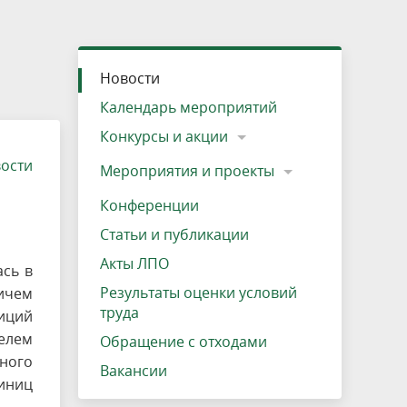
»
ещению
Документы
Разрешение на посещение
Схема дендросада
Мероприятия и проекты
Проекты
Мероприятия
Наша деятельность
Экосистема
Виды туров
Деревянная палатка
р
ира
Озеро Плещеево
Экологические тропы и туристские
Прокат велосипедов
Результаты оценки условий труда
Интерактивная карта
Кадастр объектов животного мира, не
Новости
маршруты
отнесенных к объектам охоты
Вакансии
Адрес, телефон, схема проезда
Календарь мероприятий
Конкурсы и акции
вости
Мероприятия и проекты
Конференции
Статьи и публикации
Акты ЛПО
ась в
Результаты оценки условий
ичем
труда
иций
телем
Обращение с отходами
ного
Вакансии
иниц