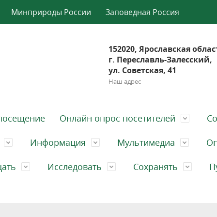
Минприроды России
Заповедная Россия
152020, Ярославская облас
г. Переславль-Залесский,
ул. Советская, 41
Наш адрес
посещение
Онлайн опрос посетителей
Со
Информация
Мультимедиа
Оп
щать
Исследовать
Сохранять
П