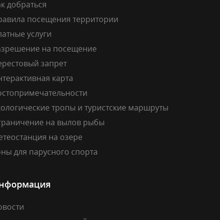
к добраться
равила посещения территории
латные услуги
азрешение на посещение
ерестовый запрет
нтерактивная карта
остопримечательности
кологические тропы и туристские маршруты
граничение на вылов рыбы
етеостанция на озере
ны для парусного спорта
нформация
овости