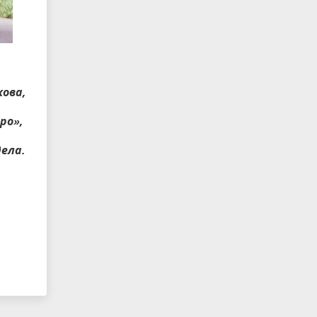
кова,
ро»,
ела.