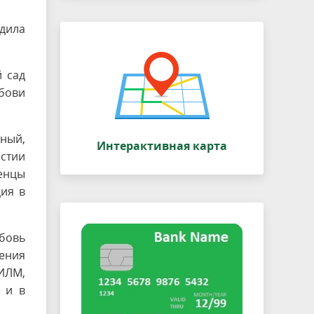
дила
 сад
бови
ный,
Интерактивная карта
стии
енцы
ция в
юбовь
ения
ИИЛМ,
 и в