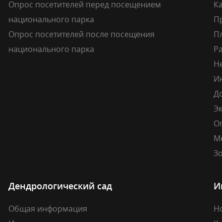
Опрос посетителей перед посещением
Ка
национального парка
П
Опрос посетителей после посещения
П
национального парка
Р
Н
И
Д
Э
О
М
Зо
Дендрологический сад
И
Общая информация
Н