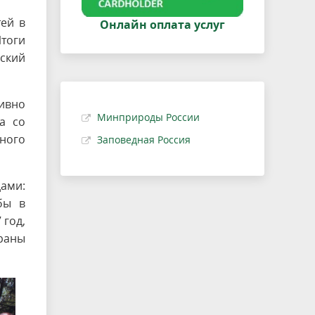
тей в
Онлайн оплата услуг
тоги
ский
ивно
Минприроды России
а со
ного
Заповедная Россия
ами:
бы в
 год,
раны