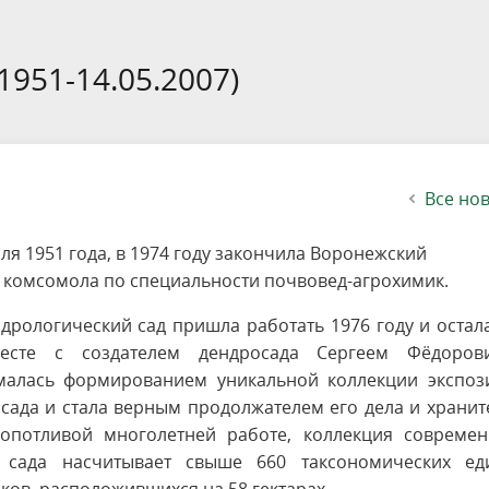
етителей после посещения
осещения территории
 мероприятий
ея
твет
ество с бизнесом
ительность
щение
еятельность
исчезающие виды
уризма
"Шалаш"
Направления деятельности
Платные услуги
Коллекции
Конкурсы и акции
Газета «Переславские родники
Партнерские инициативы
Проекты
Сводные данные по экопросв
Интерактивная карта
Биоразнообразие
Категории путешественников
Жилой дом
ного парка
на ООПТ
ионального парка
вная карта
я саженцев
публикации
ея
вная карта
ОПТ
Растительный и животный ми
Достопримечательности
Экскурсии
Акты ЛПО
Информация для инвесторов и
Кадастр объектов животного м
1951-14.05.2007)
спонсоров
йствие коррупции
ея
Друзья и партнеры
Виртуальные туры
ция на озере
Зоны для парусного спорта
Интерактивная карта
Все но
я 1951 года, в 1974 году закончила Воронежский
о комсомола по специальности почвовед-агрохимик.
дрологический сад пришла работать 1976 году и остал
месте с создателем дендросада Сергеем Фёдоров
малась формированием уникальной коллекции экспоз
сада и стала верным продолжателем его дела и храни
ропотливой многолетней работе, коллекция современ
о сада насчитывает свыше 660 таксономических ед