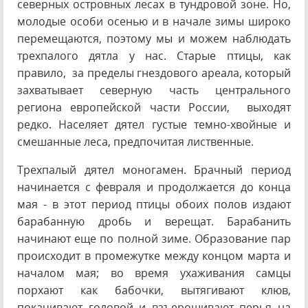
северных островных лесах в тундровой зоне. Но,
молодые особи осенью и в начале зимы широко
перемещаются, поэтому мы и можем наблюдать
трехпалого дятла у нас. Старые птицы, как
правило, за пределы гнездового ареала, который
захватывает северную часть центрального
региона европейской части России, выходят
редко. Населяет дятел густые темно-хвойные и
смешанные леса, предпочитая лиственные.
Трехпалый дятел моногамен. Брачный период
начинается с февраля и продолжается до конца
мая - в этот период птицы обоих полов издают
барабанную дробь и верещат. Барабанить
начинают еще по полной зиме. Образование пар
происходит в промежутке между концом марта и
началом мая; во время ухаживания самцы
порхают как бабочки, вытягивают клюв,
покачивают головой и взъерошивают перья на