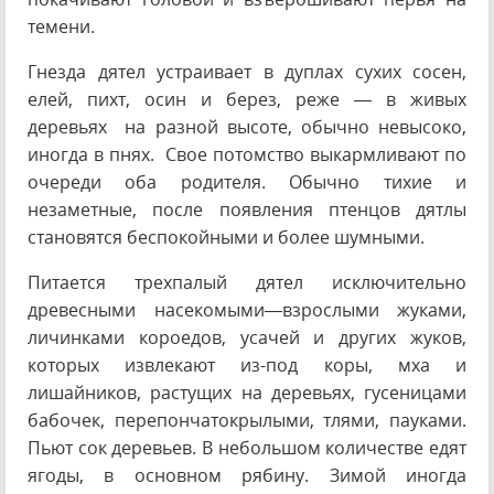
темени.
Гнезда дятел устраивает в дуплах сухих сосен,
елей, пихт, осин и берез, реже — в живых
деревьях на разной высоте, обычно невысоко,
иногда в пнях. Свое потомство выкармливают по
очереди оба родителя. Обычно тихие и
незаметные, после появления птенцов дятлы
становятся беспокойными и более шумными.
Питается трехпалый дятел исключительно
древесными насекомыми—взрослыми жуками,
личинками короедов, усачей и других жуков,
которых извлекают из-под коры, мха и
лишайников, растущих на деревьях, гусеницами
бабочек, перепончатокрылыми, тлями, пауками.
Пьют сок деревьев. В небольшом количестве едят
ягоды, в основном рябину. Зимой иногда