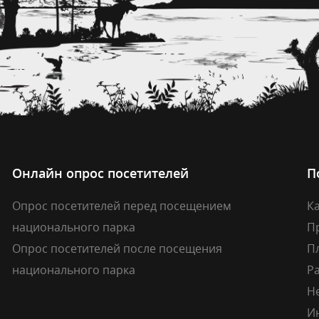
Онлайн опрос посетителей
П
Опрос посетителей перед посещением
Ка
национального парка
П
Опрос посетителей после посещения
П
национального парка
Р
Н
И