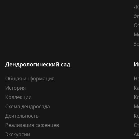
Д
Э
О
М
Зо
Дендрологический сад
И
Общая информация
Н
История
К
Коллекции
К
Схема дендросада
М
Деятельность
К
Реализация саженцев
Ст
Экскурсии
А