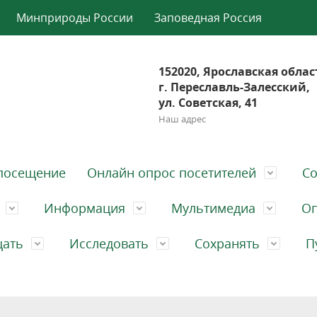
Минприроды России
Заповедная Россия
152020, Ярославская облас
г. Переславль-Залесский,
ул. Советская, 41
Наш адрес
посещение
Онлайн опрос посетителей
Со
Информация
Мультимедиа
Оп
щать
Исследовать
Сохранять
П