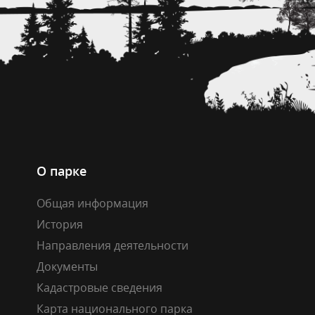
О парке
Общая информация
История
Направления деятельности
Документы
Кадастровые сведения
Карта национального парка