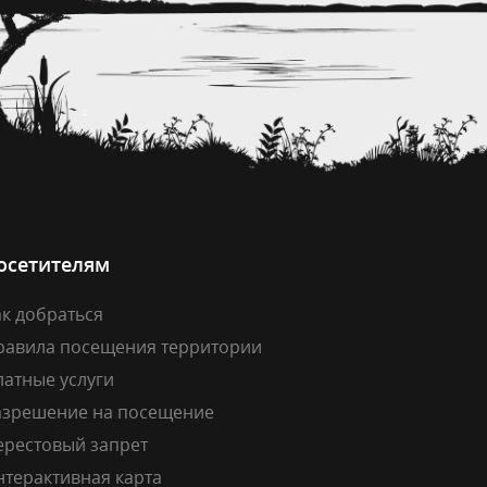
осетителям
к добраться
равила посещения территории
латные услуги
азрешение на посещение
ерестовый запрет
нтерактивная карта