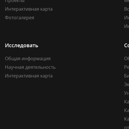
Проекты
М
Интерактивная карта
В
Фотогалерея
И
И
Исследовать
С
Общая информация
О
Научная деятельность
Р
Интерактивная карта
Б
Э
У
К
К
Ка
о