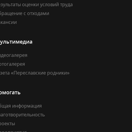
зультаты оценки условий труда
бращение с отходами
акансии
ультимедиа
идеогалерея
отогалерея
азета «Переславские родники»
омогать
бщая информация
лаготворительность
роекты