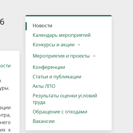
»
ещению
Документы
Разрешение на посещение
Схема дендросада
Мероприятия и проекты
Проекты
Мероприятия
Наша деятельность
Экосистема
Виды туров
Деревянная палатка
р
ира
Озеро Плещеево
Экологические тропы и туристские
Прокат велосипедов
Результаты оценки условий труда
Интерактивная карта
Кадастр объектов животного мира, не
6
Новости
маршруты
отнесенных к объектам охоты
Вакансии
Адрес, телефон, схема проезда
Календарь мероприятий
Конкурсы и акции
Мероприятия и проекты
вости
Конференции
Статьи и публикации
о
Акты ЛПО
уры.
Результаты оценки условий
труда
ации
Обращение с отходами
тра,
Вакансии
него
их к