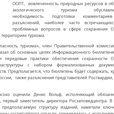
ООПТ, вовлеченность природных ресурсов в об
экологического туризма обуславлив
необходимость подготовки комментари
разъяснений, наиболее часто встречающих
проблемных вопросов в сфере сохранения О
х территориях туризма.
пасность туризма», член Правительственной комисси
казал об основных целях Информационного бюллетеня,
и передовые практики обеспечения сохранности О
аструктуры с набором формализованных докумен
тв. Предполагается, что бюллетень будет содержать, 
ссии, также разъяснения представителей Росгвардии,
ысоко оценили Денис Вольф, исполняющий обязанн
, первый заместитель директора Росзаповедцентра. В
 предполагаемую структуру изданий, наметили ключ
роны госрегулятора отрасли, определилась с исполнит