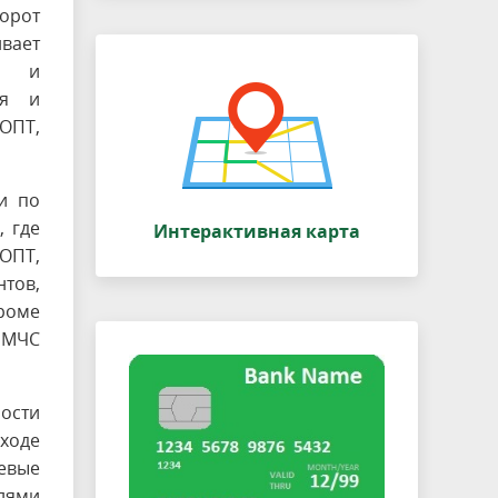
орот
ает
ев и
ся и
ОПТ,
и по
 где
Интерактивная карта
ОПТ,
тов,
кроме
 МЧС
ости
 ходе
евые
елями