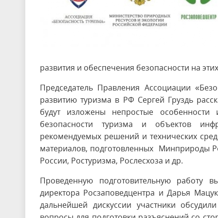
развития и обеспечения безопасности на эти
Председатель Правления Ассоциации «Безо
развитию туризма в РФ Сергей Груздь расс
будут изложены непростые особенности 
безопасности туризма и объектов инфр
рекомендуемых решений и технических средс
материалов, подготовленных Минприроды Ро
России, Ростуризма, Рослесхоза и др.
Проведенную подготовительную работу в
директора Росзаповедцентра и Дарья Мацук
дальнейшей дискуссии участники обсудили
вопросы для подготовки разъяснений со сто