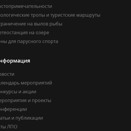
остопримечательности
кологические тропы и туристские маршруты
граничение на вылов рыбы
етеостанция на озере
ны для парусного спорта
нформация
овости
алендарь мероприятий
онкурсы и акции
ероприятия и проекты
онференции
атьи и публикации
кты ЛПО