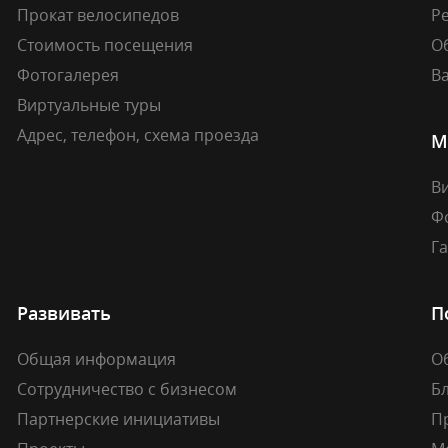
Прокат велосипедов
Ре
Стоимость посещения
О
Фотогалерея
В
Виртуальные туры
Адрес, телефон, схема проезда
М
В
Ф
Г
Развивать
П
Общая информация
О
Сотрудничество с бизнесом
Б
Партнерские инициативы
П