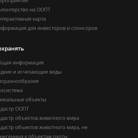
ероприятия
олонтерство на ООПТ
нтерактивная карта
нформация для инвесторов и спонсоров
охранять
бщая информация
едкие и исчезающие виды
иоразнообразие
косистема
никальные объекты
адастр ООПТ
адастр объектов животного мира
дастр объектов животного мира, не
тнесенных к объектам охоты