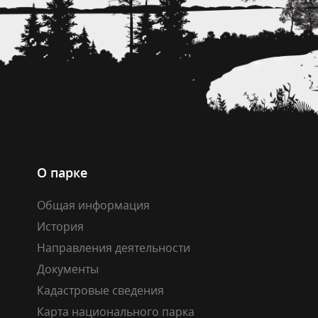
О парке
Общая информация
История
Направления деятельности
Документы
Кадастровые сведения
Карта национального парка