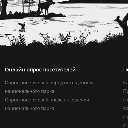
Онлайн опрос посетителей
П
Опрос посетителей перед посещением
Ка
национального парка
П
Опрос посетителей после посещения
П
национального парка
Р
Н
И