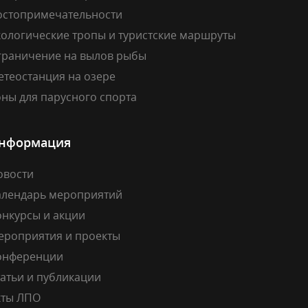
остопримечательности
кологические тропы и туристские маршруты
граничение на вылов рыбы
етеостанция на озере
ны для парусного спорта
нформация
овости
алендарь мероприятий
онкурсы и акции
ероприятия и проекты
онференции
атьи и публикации
кты ЛПО