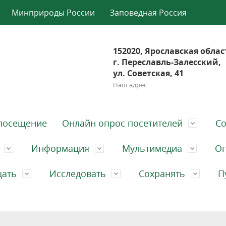
Минприроды России
Заповедная Россия
152020, Ярославская облас
г. Переславль-Залесский,
ул. Советская, 41
Наш адрес
посещение
Онлайн опрос посетителей
Со
Информация
Мультимедиа
Оп
щать
Исследовать
Сохранять
П