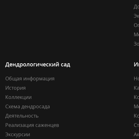
Д
Э
О
М
Зо
Дендрологический сад
И
Общая информация
Н
История
К
Коллекции
К
Схема дендросада
М
Деятельность
К
Реализация саженцев
Ст
Экскурсии
А