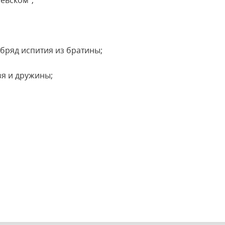
евском";
бряд испития из братины;
зя и дружины;