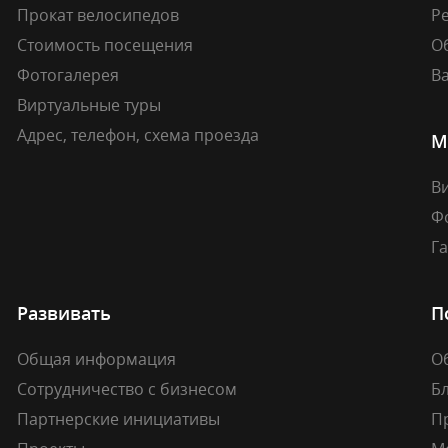
Прокат велосипедов
Ре
Стоимость посещения
О
Фотогалерея
В
Виртуальные туры
Адрес, телефон, схема проезда
М
В
Ф
Г
Развивать
П
Общая информация
О
Сотрудничество с бизнесом
Б
Партнерские инициативы
П