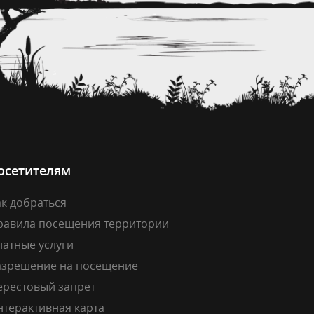
осетителям
к добраться
равила посещения территории
латные услуги
азрешение на посещение
ерестовый запрет
нтерактивная карта