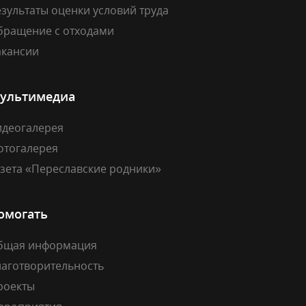
зультаты оценки условий труда
бращение с отходами
акансии
ультимедиа
идеогалерея
отогалерея
азета «Переславские родники»
омогать
бщая информация
лаготворительность
роекты