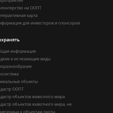
ероприятия
олонтерство на ООПТ
нтерактивная карта
нформация для инвесторов и спонсоров
охранять
бщая информация
едкие и исчезающие виды
иоразнообразие
косистема
никальные объекты
адастр ООПТ
адастр объектов животного мира
дастр объектов животного мира, не
тнесенных к объектам охоты