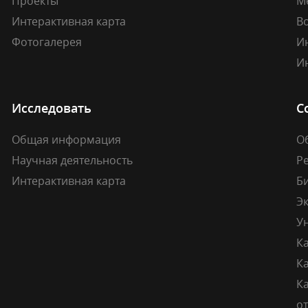
Проекты
М
Интерактивная карта
В
Фотогалерея
И
И
Исследовать
С
Общая информация
О
Научная деятельность
Р
Интерактивная карта
Б
Э
У
К
К
Ка
о