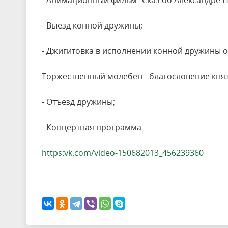
- Анимационный фильм "Сказ об Александре Н
- Выезд конной дружины;
- Джигитовка в исполнении конной дружины о
Торжественный молебен - благословение кня
- Отъезд дружины;
- Концертная программа
https:vk.com/video-150682013_456239360