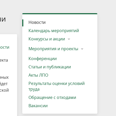
»
ещению
Документы
Разрешение на посещение
Схема дендросада
Мероприятия и проекты
Проекты
Мероприятия
Наша деятельность
Экосистема
Виды туров
Деревянная палатка
р
ира
Озеро Плещеево
Экологические тропы и туристские
Прокат велосипедов
Результаты оценки условий труда
Интерактивная карта
Кадастр объектов животного мира, не
ии
Новости
маршруты
отнесенных к объектам охоты
Вакансии
Адрес, телефон, схема проезда
Календарь мероприятий
Конкурсы и акции
вости
Мероприятия и проекты
Конференции
екта
Статьи и публикации
Акты ЛПО
нных
Результаты оценки условий
йдет
труда
ской
Обращение с отходами
Вакансии