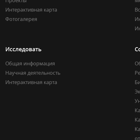
Проекты
М
Интерактивная карта
В
Фотогалерея
И
И
Исследовать
С
Общая информация
О
Научная деятельность
Р
Интерактивная карта
Б
Э
У
К
К
Ка
о