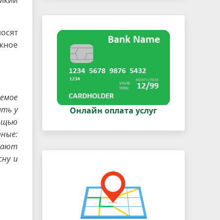
йкий
осят
ное
емое
ать у
Онлайн оплата услуг
мощью
тные:
евают
сну и