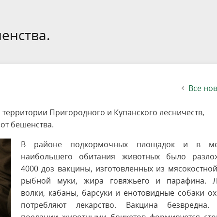
етителей после посещения
осещения территории
 мероприятий
ея
твет
ество с бизнесом
ительность
щение
еятельность
исчезающие виды
уризма
"Шалаш"
Направления деятельности
Платные услуги
Коллекции
Конкурсы и акции
Газета «Переславские родники
Партнерские инициативы
Проекты
Сводные данные по экопросв
Интерактивная карта
Биоразнообразие
Категории путешественников
Жилой дом
ного парка
на ООПТ
ионального парка
вная карта
я саженцев
публикации
ея
вная карта
ОПТ
Растительный и животный ми
Достопримечательности
Экскурсии
Акты ЛПО
Информация для инвесторов и
Кадастр объектов животного м
енства.
спонсоров
йствие коррупции
ея
Друзья и партнеры
Виртуальные туры
ция на озере
Зоны для парусного спорта
Интерактивная карта
Все но
 территории Пригородного и Купанского лесничеств,
 от бешенства.
В районе подкормочных площадок и в ме
наибольшего обитания животных было разло
4000 доз вакцины, изготовленных из мясокостно
рыбной муки, жира говяжьего и парафина. Л
волки, кабаны, барсуки и енотовидные собаки о
потребляют лекарство. Вакцина безвредна.