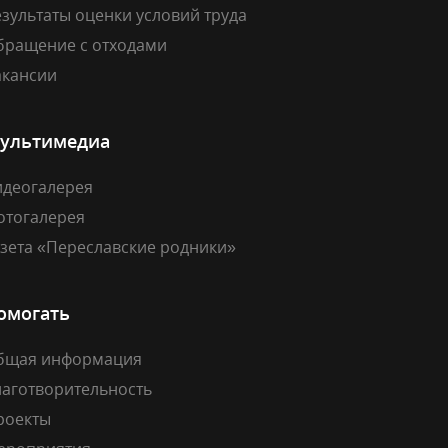
зультаты оценки условий труда
бращение с отходами
акансии
ультимедиа
идеогалерея
отогалерея
азета «Переславские родники»
омогать
бщая информация
лаготворительность
роекты