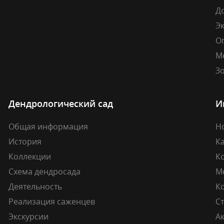
Д
Э
О
М
Зо
Дендрологический сад
И
Общая информация
Н
История
К
Коллекции
К
Схема дендросада
М
Деятельность
К
Реализация саженцев
Ст
Экскурсии
А