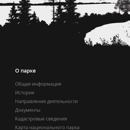
О парке
Общая информация
История
Направления деятельности
Документы
Кадастровые сведения
Карта национального парка