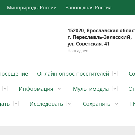
Минприроды России
Заповедная Россия
152020, Ярославская облас
г. Переславль-Залесский,
ул. Советская, 41
Наш адрес
посещение
Онлайн опрос посетителей
Со
Информация
Мультимедиа
Оп
щать
Исследовать
Сохранять
П