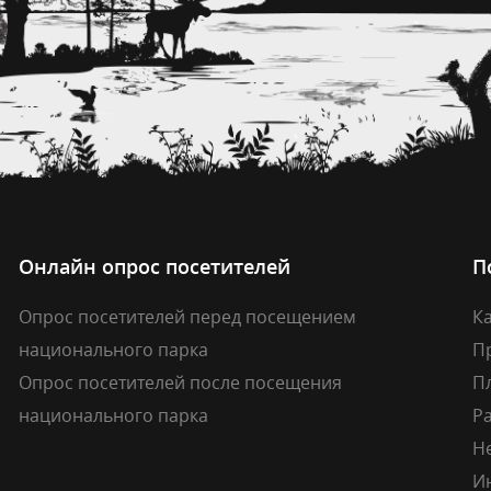
Онлайн опрос посетителей
П
Опрос посетителей перед посещением
Ка
национального парка
П
Опрос посетителей после посещения
П
национального парка
Р
Н
И