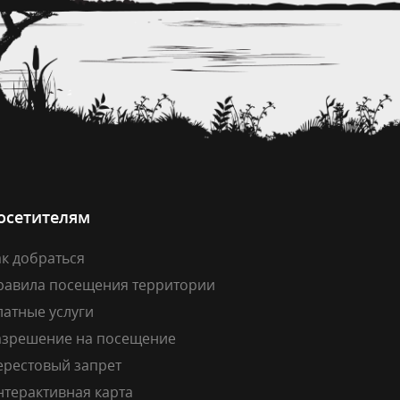
осетителям
к добраться
равила посещения территории
латные услуги
азрешение на посещение
ерестовый запрет
нтерактивная карта