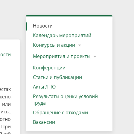
»
ещению
Документы
Разрешение на посещение
Схема дендросада
Мероприятия и проекты
Проекты
Мероприятия
Наша деятельность
Экосистема
Виды туров
Деревянная палатка
р
ира
Озеро Плещеево
Экологические тропы и туристские
Прокат велосипедов
Результаты оценки условий труда
Интерактивная карта
Кадастр объектов животного мира, не
Новости
маршруты
отнесенных к объектам охоты
Вакансии
Адрес, телефон, схема проезда
Календарь мероприятий
Конкурсы и акции
вости
Мероприятия и проекты
Конференции
Статьи и публикации
Акты ЛПО
стах
Результаты оценки условий
жено
труда
й или
исы,
Обращение с отходами
хотно
Вакансии
 При