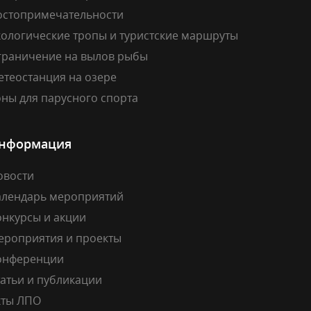
остопримечательности
кологические тропы и туристские маршруты
граничение на вылов рыбы
етеостанция на озере
ны для парусного спорта
нформация
овости
алендарь мероприятий
онкурсы и акции
ероприятия и проекты
онференции
атьи и публикации
кты ЛПО