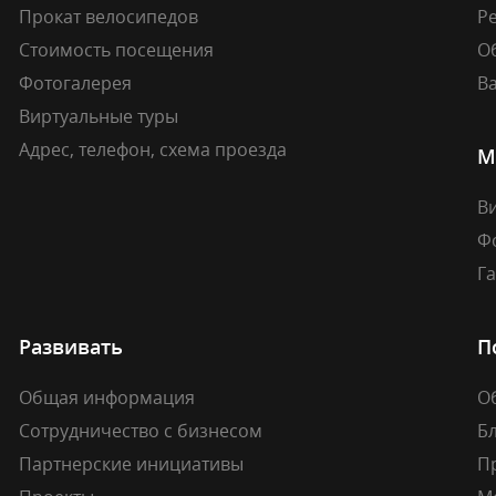
Прокат велосипедов
Ре
Стоимость посещения
О
Фотогалерея
В
Виртуальные туры
Адрес, телефон, схема проезда
М
В
Ф
Г
Развивать
П
Общая информация
О
Сотрудничество с бизнесом
Б
Партнерские инициативы
П