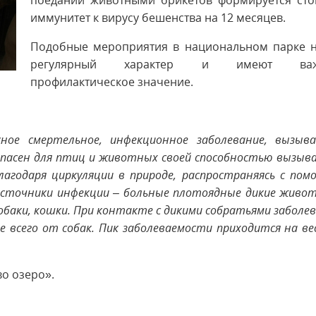
поедании животными брикетов формируется сто
иммунитет к вирусу бешенства на 12 месяцев.
Подобные мероприятия в национальном парке н
регулярный характер и имеют важ
профилактическое значение.
сное смертельное, инфекционное заболевание, вызыва
е опасен для птиц и животных своей способностью вызыв
лагодаря циркуляции в природе, распространяясь с по
источники инфекции – больные плотоядные дикие живо
собаки, кошки. При контакте с дикими собратьями забол
всего от собак. Пик заболеваемости приходится на ве
о озеро».