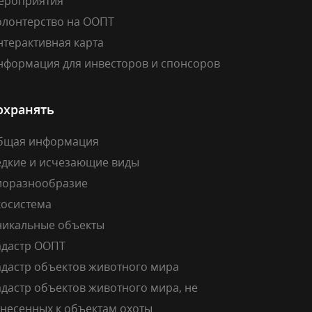
ероприятия
олонтерство на ООПТ
нтерактивная карта
нформация для инвесторов и спонсоров
охранять
бщая информация
едкие и исчезающие виды
иоразнообразие
косистема
никальные объекты
адастр ООПТ
адастр объектов животного мира
дастр объектов животного мира, не
тнесенных к объектам охоты