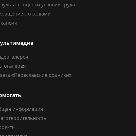
зультаты оценки условий труда
бращение с отходами
акансии
ультимедиа
идеогалерея
отогалерея
азета «Переславские родники»
омогать
бщая информация
лаготворительность
роекты