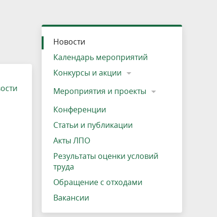
»
ещению
Документы
Разрешение на посещение
Схема дендросада
Мероприятия и проекты
Проекты
Мероприятия
Наша деятельность
Экосистема
Виды туров
Деревянная палатка
р
ира
Озеро Плещеево
Экологические тропы и туристские
Прокат велосипедов
Результаты оценки условий труда
Интерактивная карта
Кадастр объектов животного мира, не
Новости
маршруты
отнесенных к объектам охоты
Вакансии
Адрес, телефон, схема проезда
Календарь мероприятий
Конкурсы и акции
вости
Мероприятия и проекты
Конференции
Статьи и публикации
Акты ЛПО
Результаты оценки условий
труда
Обращение с отходами
Вакансии