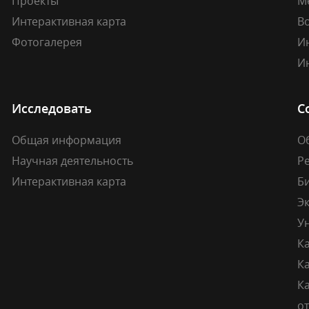
Проекты
М
Интерактивная карта
В
Фотогалерея
И
И
Исследовать
С
Общая информация
О
Научная деятельность
Р
Интерактивная карта
Б
Э
У
К
К
Ка
о