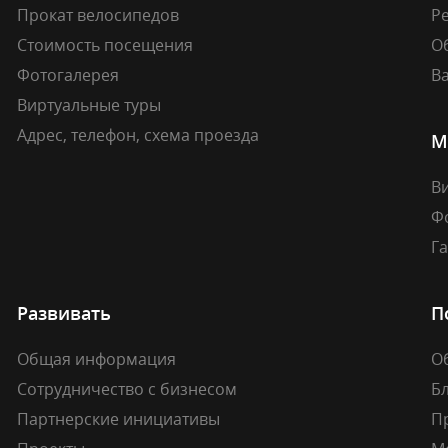
Прокат велосипедов
Ре
Стоимость посещения
О
Фотогалерея
В
Виртуальные туры
Адрес, телефон, схема проезда
М
В
Ф
Г
Развивать
П
Общая информация
О
Сотрудничество с бизнесом
Б
Партнерские инициативы
П