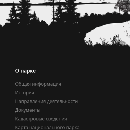
О парке
Общая информация
История
Направления деятельности
Документы
Кадастровые сведения
Карта национального парка