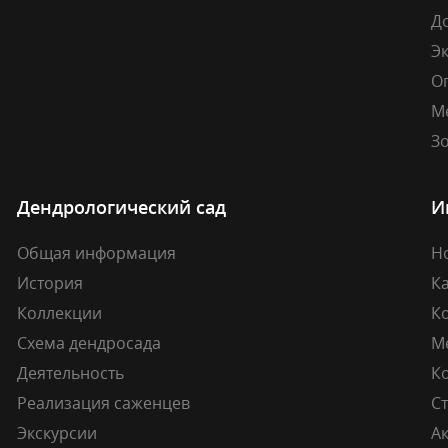
Д
Э
О
М
Зо
Дендрологический сад
И
Общая информация
Н
История
К
Коллекции
К
Схема дендросада
М
Деятельность
К
Реализация саженцев
Ст
Экскурсии
А