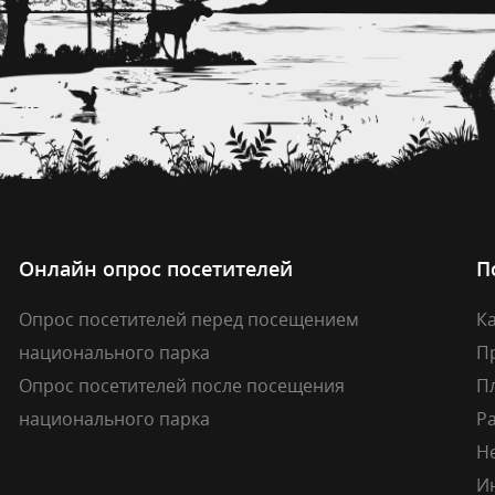
Онлайн опрос посетителей
П
Опрос посетителей перед посещением
Ка
национального парка
П
Опрос посетителей после посещения
П
национального парка
Р
Н
И