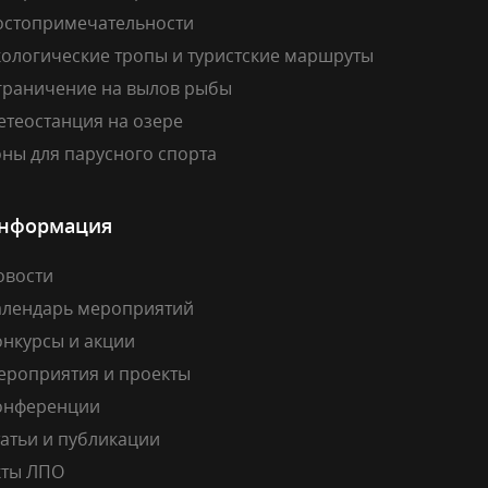
остопримечательности
кологические тропы и туристские маршруты
граничение на вылов рыбы
етеостанция на озере
ны для парусного спорта
нформация
овости
алендарь мероприятий
онкурсы и акции
ероприятия и проекты
онференции
атьи и публикации
кты ЛПО