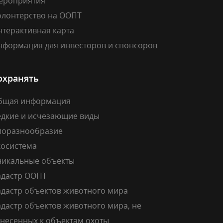
ероприятия
олонтерство на ООПТ
нтерактивная карта
нформация для инвесторов и спонсоров
охранять
бщая информация
едкие и исчезающие виды
иоразнообразие
косистема
никальные объекты
адастр ООПТ
адастр объектов животного мира
дастр объектов животного мира, не
тнесенных к объектам охоты