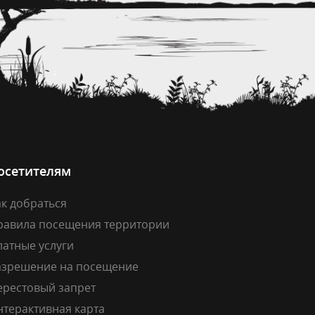
осетителям
к добраться
равила посещения территории
латные услуги
азрешение на посещение
ерестовый запрет
нтерактивная карта