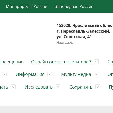
Минприроды России
Заповедная Россия
152020, Ярославская облас
г. Переславль-Залесский,
ул. Советская, 41
Наш адрес
посещение
Онлайн опрос посетителей
Со
Информация
Мультимедиа
Оп
щать
Исследовать
Сохранять
П