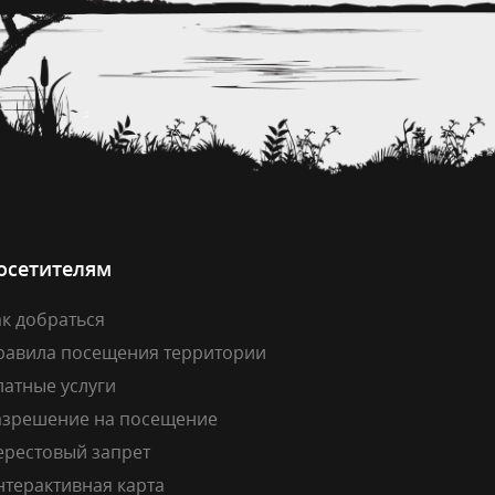
осетителям
к добраться
равила посещения территории
латные услуги
азрешение на посещение
ерестовый запрет
нтерактивная карта