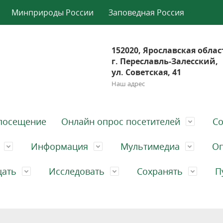
Минприроды России
Заповедная Россия
152020, Ярославская облас
г. Переславль-Залесский,
ул. Советская, 41
Наш адрес
посещение
Онлайн опрос посетителей
Со
Информация
Мультимедиа
Оп
щать
Исследовать
Сохранять
П