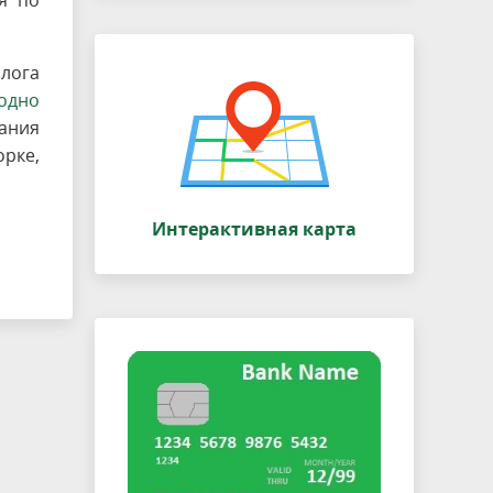
я по
олога
одно
ания
рке,
Интерактивная карта