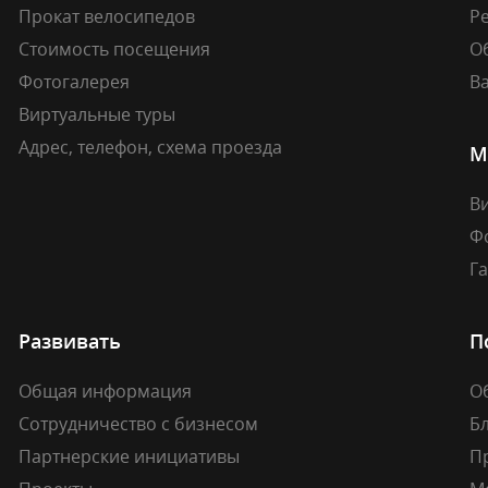
Прокат велосипедов
Ре
Стоимость посещения
О
Фотогалерея
В
Виртуальные туры
Адрес, телефон, схема проезда
М
В
Ф
Г
Развивать
П
Общая информация
О
Сотрудничество с бизнесом
Б
Партнерские инициативы
П