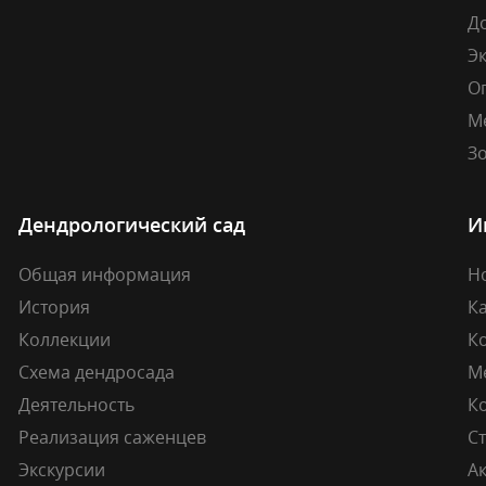
Д
Э
О
М
Зо
Дендрологический сад
И
Общая информация
Н
История
К
Коллекции
К
Схема дендросада
М
Деятельность
К
Реализация саженцев
Ст
Экскурсии
А