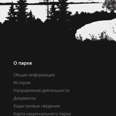
О парке
Общая информация
История
Направления деятельности
Документы
Кадастровые сведения
Карта национального парка