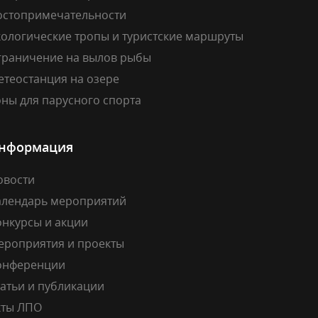
остопримечательности
кологические тропы и туристские маршруты
граничение на вылов рыбы
етеостанция на озере
ны для парусного спорта
нформация
овости
алендарь мероприятий
онкурсы и акции
ероприятия и проекты
онференции
атьи и публикации
кты ЛПО