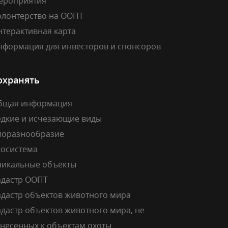
ероприятия
олонтерство на ООПТ
нтерактивная карта
нформация для инвесторов и спонсоров
охранять
бщая информация
едкие и исчезающие виды
иоразнообразие
косистема
никальные объекты
адастр ООПТ
адастр объектов животного мира
дастр объектов животного мира, не
тнесенных к объектам охоты