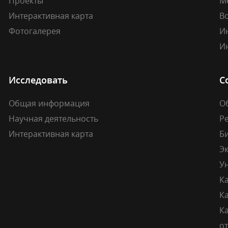
Проекты
М
Интерактивная карта
В
Фотогалерея
И
И
Исследовать
С
Общая информация
О
Научная деятельность
Р
Интерактивная карта
Б
Э
У
К
К
Ка
о