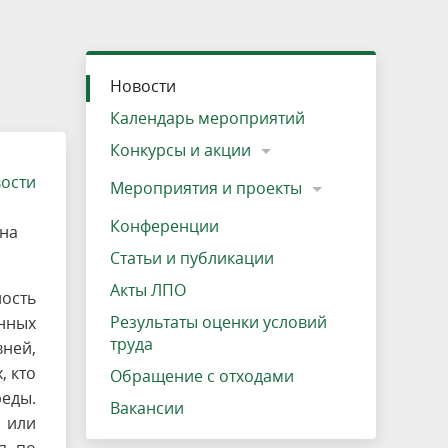
»
ещению
Документы
Разрешение на посещение
Схема дендросада
Мероприятия и проекты
Проекты
Мероприятия
Наша деятельность
Экосистема
Виды туров
Деревянная палатка
р
ира
Озеро Плещеево
Экологические тропы и туристские
Прокат велосипедов
Результаты оценки условий труда
Интерактивная карта
Кадастр объектов животного мира, не
Новости
маршруты
отнесенных к объектам охоты
Вакансии
Адрес, телефон, схема проезда
Календарь мероприятий
Конкурсы и акции
вости
Мероприятия и проекты
Конференции
 на
Статьи и публикации
Акты ЛПО
ность
Результаты оценки условий
нных
труда
ей,
, кто
Обращение с отходами
еды.
Вакансии
о или