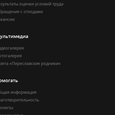
зультаты оценки условий труда
бращение с отходами
акансии
ультимедиа
идеогалерея
отогалерея
азета «Переславские родники»
омогать
бщая информация
лаготворительность
роекты