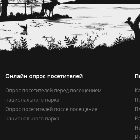
Онлайн опрос посетителей
П
Опрос посетителей перед посещением
Ка
национального парка
П
Опрос посетителей после посещения
П
национального парка
Р
Н
И