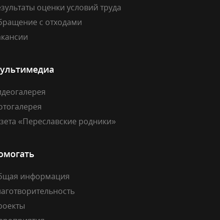
зультаты оценки условий труда
бращение с отходами
акансии
ультимедиа
идеогалерея
отогалерея
азета «Переславские родники»
омогать
бщая информация
лаготворительность
роекты