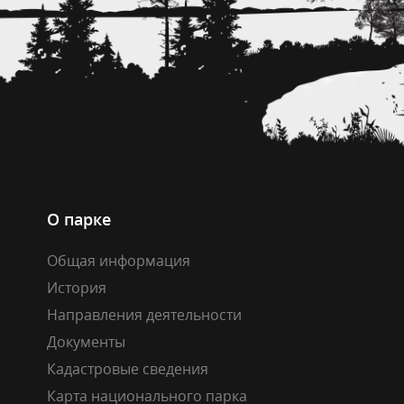
О парке
Общая информация
История
Направления деятельности
Документы
Кадастровые сведения
Карта национального парка