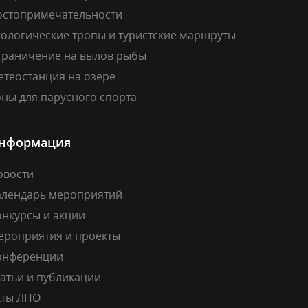
остопримечательности
кологические тропы и туристские маршруты
граничение на вылов рыбы
етеостанция на озере
ны для парусного спорта
нформация
овости
алендарь мероприятий
онкурсы и акции
ероприятия и проекты
онференции
атьи и публикации
кты ЛПО