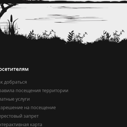
осетителям
к добраться
равила посещения территории
латные услуги
азрешение на посещение
ерестовый запрет
нтерактивная карта