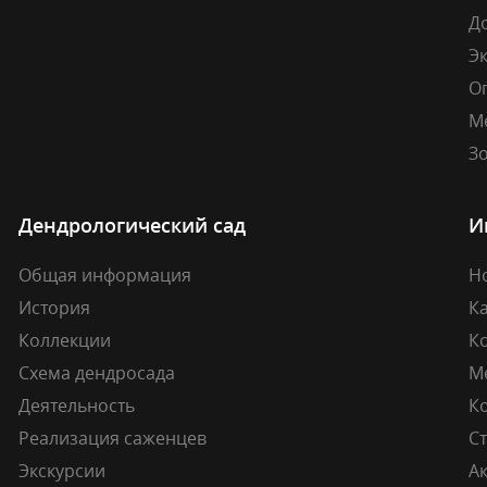
Д
Э
О
М
Зо
Дендрологический сад
И
Общая информация
Н
История
К
Коллекции
К
Схема дендросада
М
Деятельность
К
Реализация саженцев
Ст
Экскурсии
А