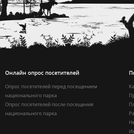
Онлайн опрос посетителей
П
Опрос посетителей перед посещением
Ка
национального парка
П
Опрос посетителей после посещения
П
национального парка
Р
Н
И