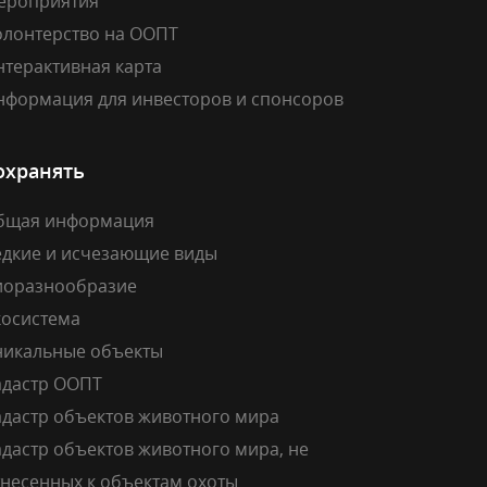
ероприятия
олонтерство на ООПТ
нтерактивная карта
нформация для инвесторов и спонсоров
охранять
бщая информация
едкие и исчезающие виды
иоразнообразие
косистема
никальные объекты
адастр ООПТ
адастр объектов животного мира
дастр объектов животного мира, не
тнесенных к объектам охоты