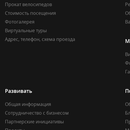
Прокат велосипедов
Ре
Стоимость посещения
О
Фотогалерея
В
Виртуальные туры
Адрес, телефон, схема проезда
М
В
Ф
Г
Развивать
П
Общая информация
О
Сотрудничество с бизнесом
Б
Партнерские инициативы
П