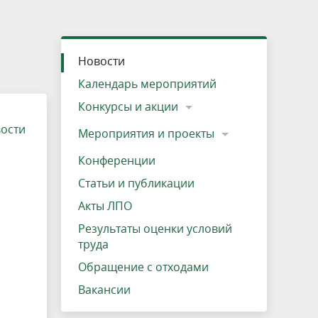
»
ещению
Документы
Разрешение на посещение
Схема дендросада
Мероприятия и проекты
Проекты
Мероприятия
Наша деятельность
Экосистема
Виды туров
Деревянная палатка
р
ира
Озеро Плещеево
Экологические тропы и туристские
Прокат велосипедов
Результаты оценки условий труда
Интерактивная карта
Кадастр объектов животного мира, не
Новости
маршруты
отнесенных к объектам охоты
Вакансии
Адрес, телефон, схема проезда
Календарь мероприятий
Конкурсы и акции
вости
Мероприятия и проекты
Конференции
Статьи и публикации
Акты ЛПО
Результаты оценки условий
труда
Обращение с отходами
Вакансии