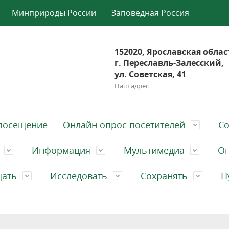
Минприроды России
Заповедная Россия
152020, Ярославская облас
г. Переславль-Залесский,
ул. Советская, 41
Наш адрес
посещение
Онлайн опрос посетителей
Со
Информация
Мультимедиа
Оп
щать
Исследовать
Сохранять
П