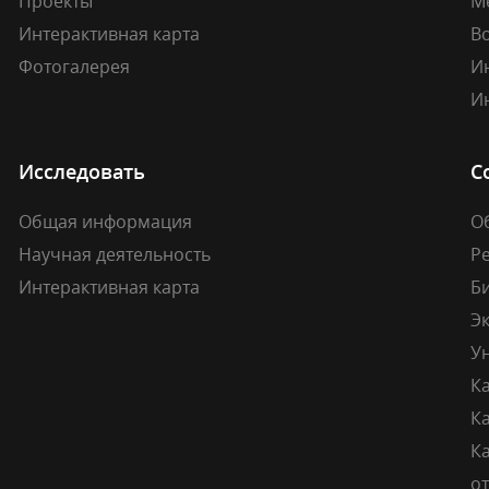
Проекты
М
Интерактивная карта
В
Фотогалерея
И
И
Исследовать
С
Общая информация
О
Научная деятельность
Р
Интерактивная карта
Б
Э
У
К
К
Ка
о