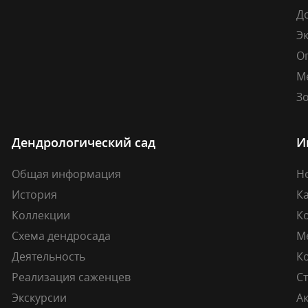
Д
Э
О
М
Зо
Дендрологический сад
И
Общая информация
Н
История
К
Коллекции
К
Схема дендросада
М
Деятельность
К
Реализация саженцев
Ст
Экскурсии
А