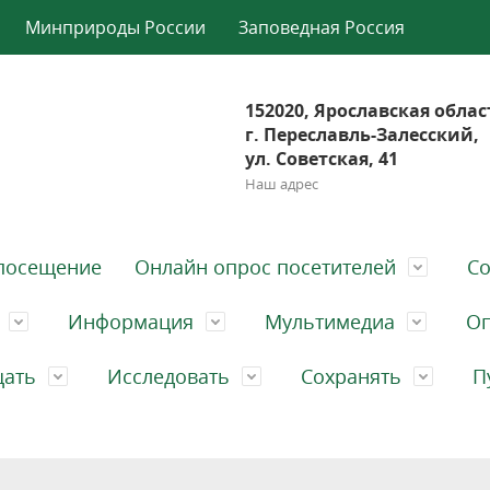
Минприроды России
Заповедная Россия
152020, Ярославская облас
г. Переславль-Залесский,
ул. Советская, 41
Наш адрес
посещение
Онлайн опрос посетителей
Со
Информация
Мультимедиа
Оп
щать
Исследовать
Сохранять
П