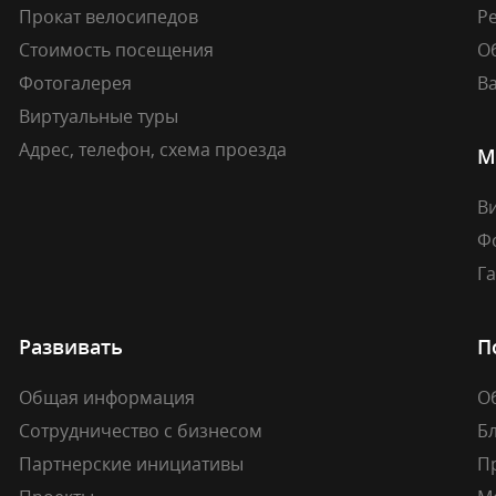
Прокат велосипедов
Ре
Стоимость посещения
О
Фотогалерея
В
Виртуальные туры
Адрес, телефон, схема проезда
М
В
Ф
Г
Развивать
П
Общая информация
О
Сотрудничество с бизнесом
Б
Партнерские инициативы
П