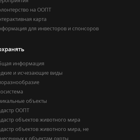
ероприятия
олонтерство на ООПТ
нтерактивная карта
нформация для инвесторов и спонсоров
охранять
бщая информация
едкие и исчезающие виды
иоразнообразие
косистема
никальные объекты
адастр ООПТ
адастр объектов животного мира
дастр объектов животного мира, не
тнесенных к объектам охоты