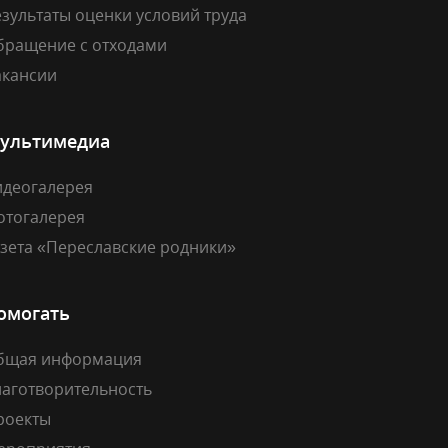
зультаты оценки условий труда
бращение с отходами
акансии
ультимедиа
идеогалерея
отогалерея
азета «Переславские родники»
омогать
бщая информация
лаготворительность
роекты