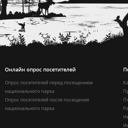
Онлайн опрос посетителей
П
Опрос посетителей перед посещением
Ка
национального парка
П
Опрос посетителей после посещения
П
национального парка
Р
Н
И