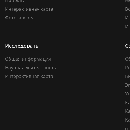
Проекты
М
Интерактивная карта
В
Фотогалерея
И
И
Исследовать
С
Общая информация
О
Научная деятельность
Р
Интерактивная карта
Б
Э
У
К
К
Ка
о