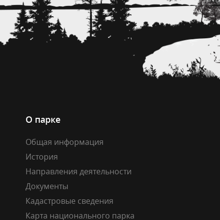
О парке
Общая информация
История
Направления деятельности
Документы
Кадастровые сведения
Карта национального парка