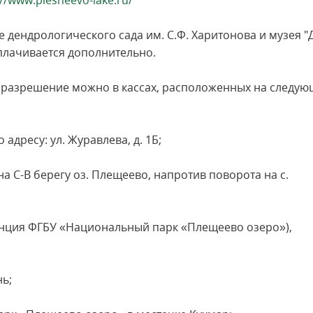
://www.plesheevo-lake.ru/
 дендрологического сада им. С.Ф. Харитонова и музея 
плачивается дополнительно.
разрешение можно в кассах, расположенных на следую
 адресу: ул. Журавлева, д. 1Б;
а С-В берегу оз. Плещеево, напротив поворота на с.
анция ФГБУ «Национальный парк «Плещеево озеро»),
ь;