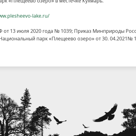
арк «Плещеево озеро» в местечке Кухмарь.
ww.plesheevo-lake.ru/
 от 13 июля 2020 года № 1039; Приказ Минприроды Рос
«Национальный парк «Плещеево озеро» от 30. 04.2021№ 1