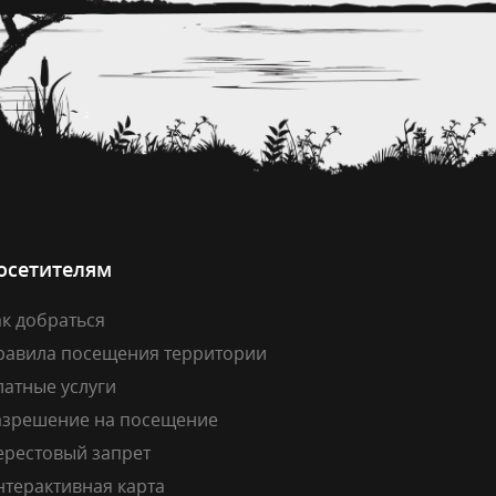
осетителям
к добраться
равила посещения территории
латные услуги
азрешение на посещение
ерестовый запрет
нтерактивная карта