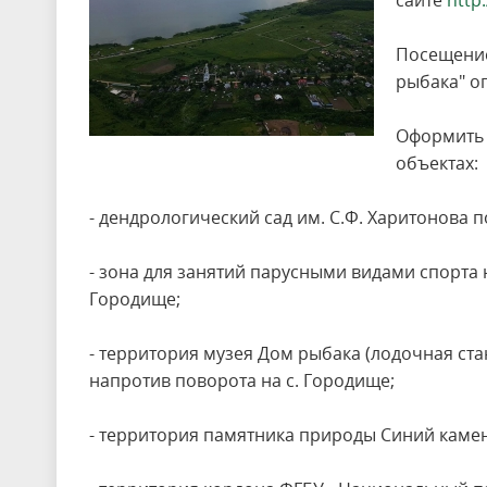
сайте
http
Посещение
рыбака" о
Оформить 
объектах:
- дендрологический сад им. С.Ф. Харитонова по
- зона для занятий парусными видами спорта н
Городище;
- территория музея Дом рыбака (лодочная ст
напротив поворота на с. Городище;
- территория памятника природы Синий камен