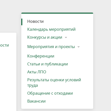
»
ещению
Документы
Разрешение на посещение
Схема дендросада
Мероприятия и проекты
Проекты
Мероприятия
Наша деятельность
Экосистема
Виды туров
Деревянная палатка
р
ира
Озеро Плещеево
Экологические тропы и туристские
Прокат велосипедов
Результаты оценки условий труда
Интерактивная карта
Кадастр объектов животного мира, не
Новости
маршруты
отнесенных к объектам охоты
Вакансии
Адрес, телефон, схема проезда
Календарь мероприятий
Конкурсы и акции
вости
Мероприятия и проекты
Конференции
Статьи и публикации
Акты ЛПО
Результаты оценки условий
труда
Обращение с отходами
Вакансии