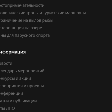
остопримечательности
кологические тропы и туристские маршруты
граничение на вылов рыбы
етеостанция на озере
ны для парусного спорта
нформация
овости
алендарь мероприятий
онкурсы и акции
ероприятия и проекты
онференции
атьи и публикации
кты ЛПО