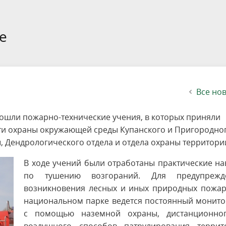
етителей после посещения
осещения территории
 мероприятий
ея
твет
ество с бизнесом
ительность
щение
еятельность
исчезающие виды
уризма
"Шалаш"
Направления деятельности
Платные услуги
Коллекции
Конкурсы и акции
Газета «Переславские родники
Партнерские инициативы
Проекты
Сводные данные по экопросв
Интерактивная карта
Биоразнообразие
Категории путешественников
Жилой дом
ного парка
на ООПТ
ионального парка
вная карта
я саженцев
публикации
ея
вная карта
ОПТ
Растительный и животный ми
Достопримечательности
Экскурсии
Акты ЛПО
Информация для инвесторов и
Кадастр объектов животного м
е
спонсоров
йствие коррупции
ея
Друзья и партнеры
Виртуальные туры
ция на озере
Зоны для парусного спорта
Интерактивная карта
Все но
шли пожарно-технические учения, в которых приняли
сти охраны окружающей среды Купанского и Пригородно
, Дендрологического отдела и отдела охраны территори
В ходе учений были отработаны практические н
по тушению возгораний. Для предупрежд
возникновения лесных и иных природных пожар
национальном парке ведется постоянный монито
с помощью наземной охраны, дистанционно