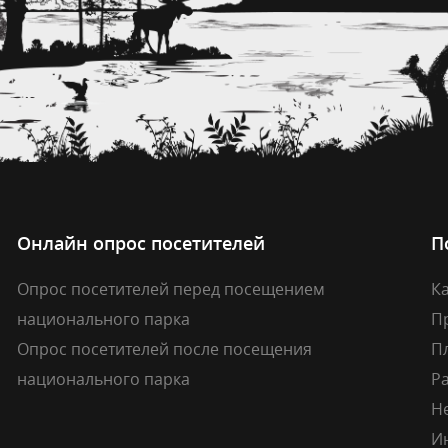
Онлайн опрос посетителей
П
Опрос посетителей перед посещением
Ка
национального парка
П
Опрос посетителей после посещения
П
национального парка
Р
Н
И