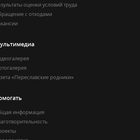
зультаты оценки условий труда
бращение с отходами
акансии
ультимедиа
идеогалерея
отогалерея
азета «Переславские родники»
омогать
бщая информация
лаготворительность
роекты