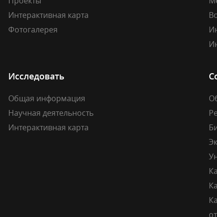
Проекты
М
Интерактивная карта
В
Фотогалерея
И
И
Исследовать
С
Общая информация
О
Научная деятельность
Р
Интерактивная карта
Б
Э
У
К
К
Ка
о