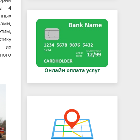
ории
ны 4
нных
ами,
тим,
тику
е их
ного
Онлайн оплата услуг