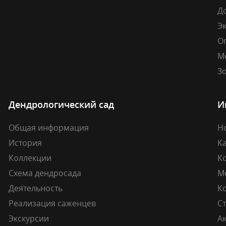
Д
Э
О
М
Зо
Дендрологический сад
И
Общая информация
Н
История
К
Коллекции
К
Схема дендросада
М
Деятельность
К
Реализация саженцев
Ст
Экскурсии
А