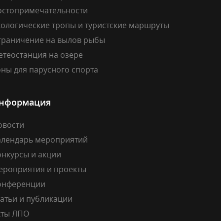
остопримечательности
кологические тропы и туристские маршруты
граничение на вылов рыбы
етеостанция на озере
ны для парусного спорта
нформация
овости
алендарь мероприятий
онкурсы и акции
ероприятия и проекты
онференции
атьи и публикации
кты ЛПО