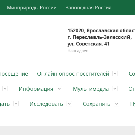
Минприроды России
Заповедная Россия
152020, Ярославская облас
г. Переславль-Залесский,
ул. Советская, 41
Наш адрес
посещение
Онлайн опрос посетителей
Со
Информация
Мультимедиа
Оп
щать
Исследовать
Сохранять
П