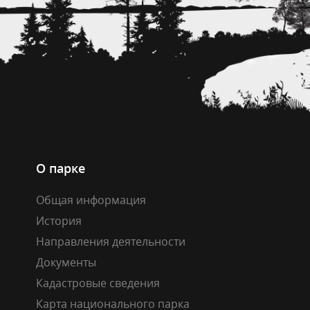
О парке
Общая информация
История
Направления деятельности
Документы
Кадастровые сведения
Карта национального парка