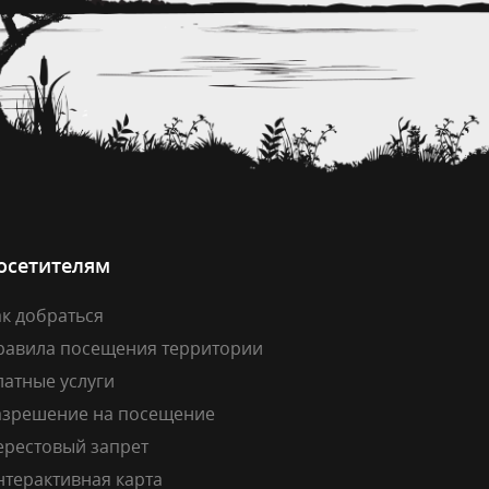
осетителям
к добраться
равила посещения территории
латные услуги
азрешение на посещение
ерестовый запрет
нтерактивная карта