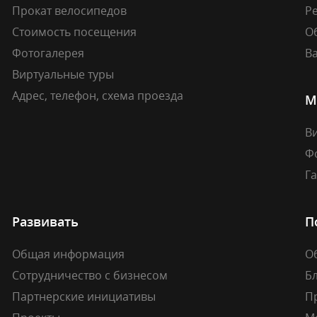
Прокат велосипедов
Ре
Стоимость посещения
О
Фотогалерея
В
Виртуальные туры
Адрес, телефон, схема проезда
М
В
Ф
Г
Развивать
П
Общая информация
О
Сотрудничество с бизнесом
Б
Партнерские инициативы
П