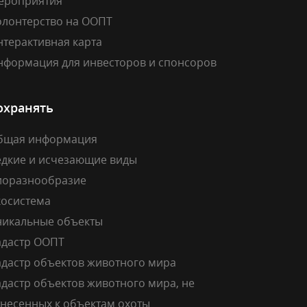
ероприятия
олонтерство на ООПТ
нтерактивная карта
нформация для инвесторов и спонсоров
охранять
бщая информация
едкие и исчезающие виды
иоразнообразие
косистема
никальные объекты
адастр ООПТ
адастр объектов животного мира
дастр объектов животного мира, не
тнесенных к объектам охоты