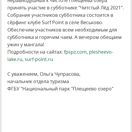
неравнодушных к чистоте Плещеева озера
принять участие в субботнике "Читстый Лёд 2021".
Собрание участников субботника состоится в
сёрфинг клубе Surf Point в селе Веськово.
Обеспечим участников всем необходимым для
субботника и горячим чаем. А вечером обещаем
ужин у мангала!
Подробности на сайтах:
fpspz.com
,
plesheevo-
lake.ru
,
surf-point.ru
С уважением, Ольга Чупрасова,
начальник отдела туризма
ФГБУ "Национальный парк "Плещеево озеро"