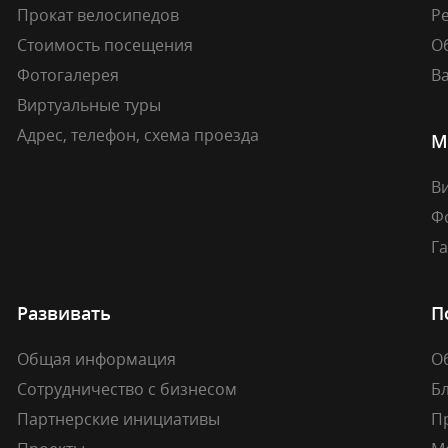
Прокат велосипедов
Ре
Стоимость посещения
О
Фотогалерея
В
Виртуальные туры
Адрес, телефон, схема проезда
М
В
Ф
Г
Развивать
П
Общая информация
О
Сотрудничество с бизнесом
Б
Партнерские инициативы
П