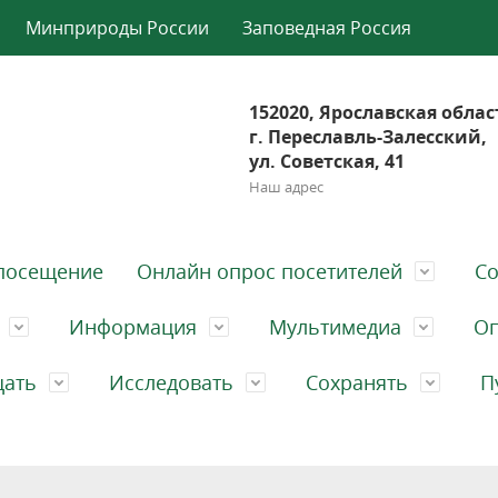
Минприроды России
Заповедная Россия
152020, Ярославская облас
г. Переславль-Залесский,
ул. Советская, 41
Наш адрес
посещение
Онлайн опрос посетителей
Со
Информация
Мультимедиа
Оп
щать
Исследовать
Сохранять
П