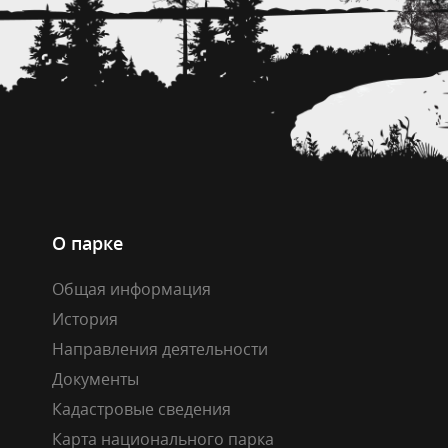
О парке
Общая информация
История
Направления деятельности
Документы
Кадастровые сведения
Карта национального парка