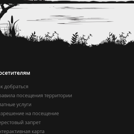
осетителям
к добраться
равила посещения территории
латные услуги
азрешение на посещение
ерестовый запрет
нтерактивная карта