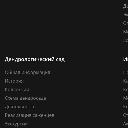
Д
Э
О
М
Зо
Дендрологический сад
И
Общая информация
Н
История
К
Коллекции
К
Схема дендросада
М
Деятельность
К
Реализация саженцев
Ст
Экскурсии
А