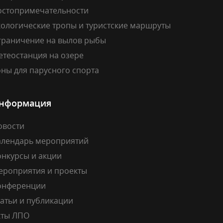
остопримечательности
кологические тропы и туристские маршруты
граничение на вылов рыбы
етеостанция на озере
ны для парусного спорта
нформация
овости
алендарь мероприятий
онкурсы и акции
ероприятия и проекты
онференции
атьи и публикации
кты ЛПО