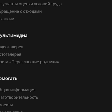
зультаты оценки условий труда
бращение с отходами
акансии
ультимедиа
идеогалерея
отогалерея
азета «Переславские родники»
омогать
бщая информация
лаготворительность
роекты