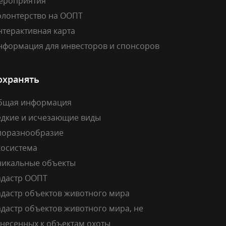
ероприятия
олонтерство на ООПТ
нтерактивная карта
нформация для инвесторов и спонсоров
охранять
бщая информация
едкие и исчезающие виды
иоразнообразие
косистема
никальные объекты
адастр ООПТ
адастр объектов животного мира
дастр объектов животного мира, не
тнесенных к объектам охоты