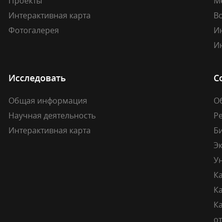
Проекты
М
Интерактивная карта
В
Фотогалерея
И
И
Исследовать
С
Общая информация
О
Научная деятельность
Р
Интерактивная карта
Б
Э
У
К
К
Ка
о