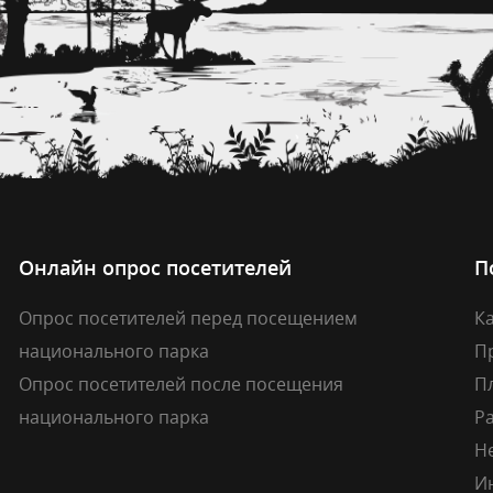
Онлайн опрос посетителей
П
Опрос посетителей перед посещением
Ка
национального парка
П
Опрос посетителей после посещения
П
национального парка
Р
Н
И