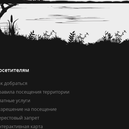
осетителям
к добраться
равила посещения территории
латные услуги
азрешение на посещение
ерестовый запрет
нтерактивная карта