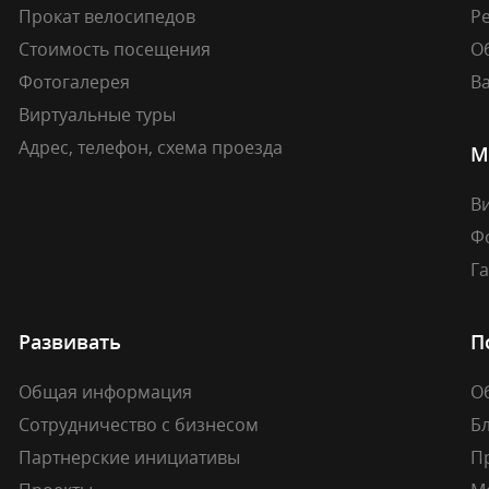
Прокат велосипедов
Ре
Стоимость посещения
О
Фотогалерея
В
Виртуальные туры
Адрес, телефон, схема проезда
М
В
Ф
Г
Развивать
П
Общая информация
О
Сотрудничество с бизнесом
Б
Партнерские инициативы
П