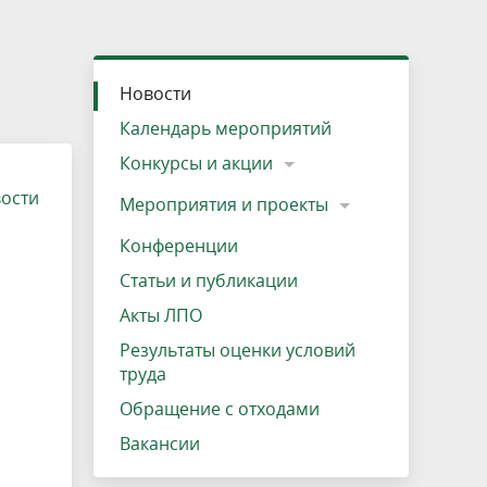
»
ещению
Документы
Разрешение на посещение
Схема дендросада
Мероприятия и проекты
Проекты
Мероприятия
Наша деятельность
Экосистема
Виды туров
Деревянная палатка
р
ира
Озеро Плещеево
Экологические тропы и туристские
Прокат велосипедов
Результаты оценки условий труда
Интерактивная карта
Кадастр объектов животного мира, не
Новости
маршруты
отнесенных к объектам охоты
Вакансии
Адрес, телефон, схема проезда
Календарь мероприятий
Конкурсы и акции
вости
Мероприятия и проекты
Конференции
Статьи и публикации
Акты ЛПО
Результаты оценки условий
труда
Обращение с отходами
Вакансии