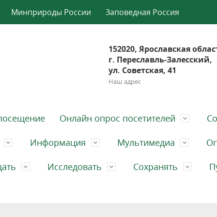
Минприроды России
Заповедная Россия
152020, Ярославская облас
г. Переславль-Залесский,
ул. Советская, 41
Наш адрес
посещение
Онлайн опрос посетителей
Со
Информация
Мультимедиа
Оп
щать
Исследовать
Сохранять
П