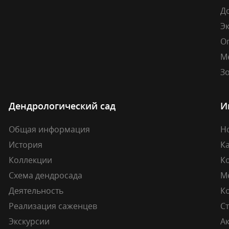
Д
Э
О
М
Зо
Дендрологический сад
И
Общая информация
Н
История
К
Коллекции
К
Схема дендросада
М
Деятельность
К
Реализация саженцев
Ст
Экскурсии
А