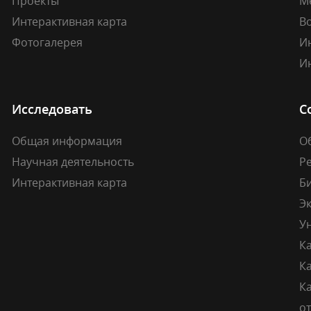
Проекты
М
Интерактивная карта
В
Фотогалерея
И
И
Исследовать
С
Общая информация
О
Научная деятельность
Р
Интерактивная карта
Б
Э
У
К
К
Ка
о