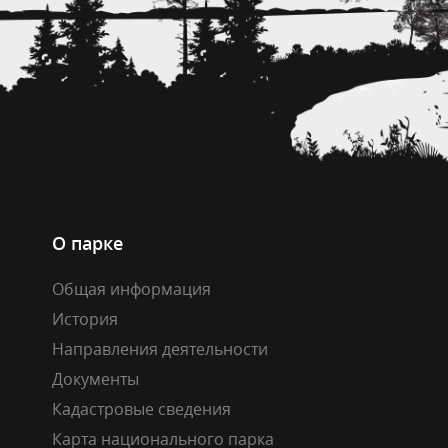
О парке
Общая информация
История
Направления деятельности
Документы
Кадастровые сведения
Карта национального парка