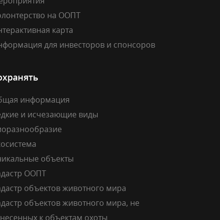
ероприятия
олонтерство на ООПТ
нтерактивная карта
нформация для инвесторов и спонсоров
охранять
бщая информация
едкие и исчезающие виды
иоразнообразие
косистема
никальные объекты
адастр ООПТ
адастр объектов животного мира
дастр объектов животного мира, не
тнесенных к объектам охоты