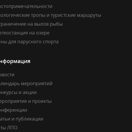
остопримечательности
кологические тропы и туристские маршруты
граничение на вылов рыбы
етеостанция на озере
ны для парусного спорта
нформация
овости
алендарь мероприятий
онкурсы и акции
ероприятия и проекты
онференции
атьи и публикации
кты ЛПО