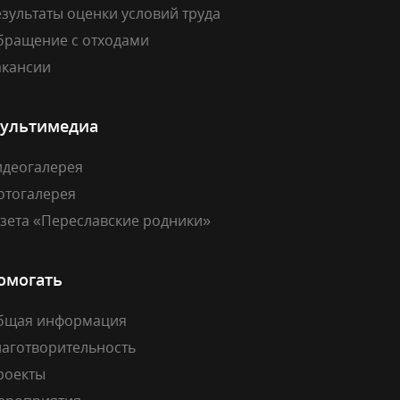
зультаты оценки условий труда
бращение с отходами
акансии
ультимедиа
идеогалерея
отогалерея
азета «Переславские родники»
омогать
бщая информация
лаготворительность
роекты