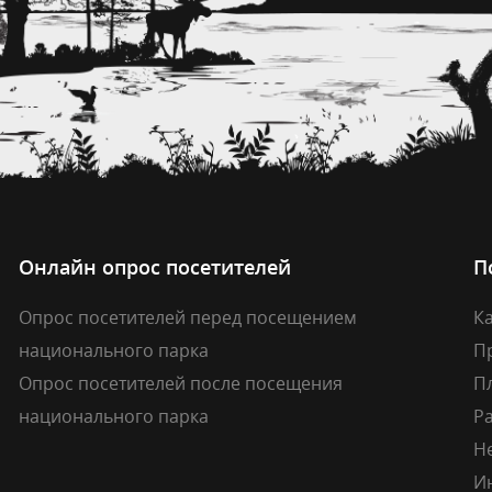
Онлайн опрос посетителей
П
Опрос посетителей перед посещением
Ка
национального парка
П
Опрос посетителей после посещения
П
национального парка
Р
Н
И