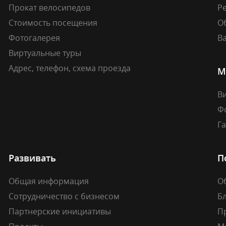
Прокат велосипедов
Ре
Стоимость посещения
О
Фотогалерея
В
Виртуальные туры
Адрес, телефон, схема проезда
М
В
Ф
Г
Развивать
П
Общая информация
О
Сотрудничество с бизнесом
Б
Партнерские инициативы
П