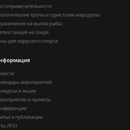
остопримечательности
кологические тропы и туристские маршруты
граничение на вылов рыбы
етеостанция на озере
ны для парусного спорта
нформация
овости
алендарь мероприятий
онкурсы и акции
ероприятия и проекты
онференции
атьи и публикации
кты ЛПО