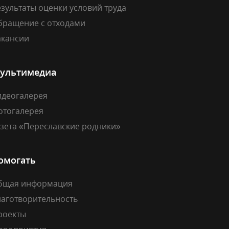
зультаты оценки условий труда
бращение с отходами
акансии
ультимедиа
идеогалерея
отогалерея
азета «Переславские родники»
омогать
бщая информация
лаготворительность
роекты