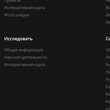
Проекты
М
Интерактивная карта
В
Фотогалерея
И
И
Исследовать
С
Общая информация
О
Научная деятельность
Р
Интерактивная карта
Б
Э
У
К
К
Ка
о