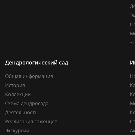
Д
Э
О
М
Зо
Дендрологический сад
И
Общая информация
Н
История
К
Коллекции
К
Схема дендросада
М
Деятельность
К
Реализация саженцев
Ст
Экскурсии
А