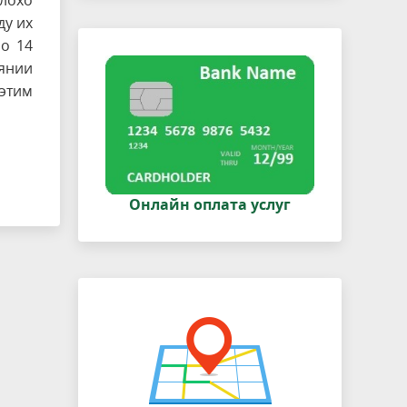
плохо
ду их
но 14
оянии
этим
Онлайн оплата услуг