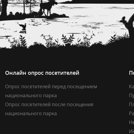
Онлайн опрос посетителей
П
Опрос посетителей перед посещением
Ка
национального парка
П
Опрос посетителей после посещения
П
национального парка
Р
Н
И