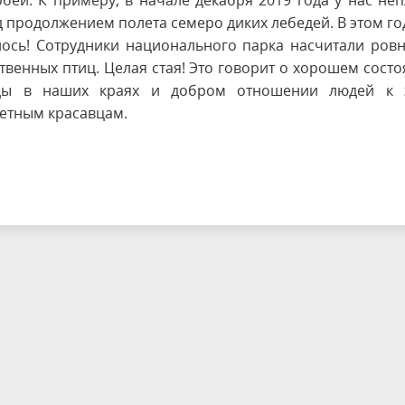
обей. К примеру, в начале декабря 2019 года у нас не
 продолжением полета семеро диких лебедей. В этом го
лось! Сотрудники национального парка насчитали ров
венных птиц. Целая стая! Это говорит о хорошем сост
ды в наших краях и добром отношении людей к 
етным красавцам.