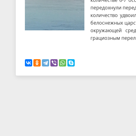
количестве 6-7 ос
передохнули перед
количество удвои
белоснежных царст
окружающей сре
грациозным перел