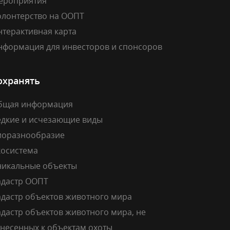
ероприятия
олонтерство на ООПТ
нтерактивная карта
нформация для инвесторов и спонсоров
охранять
бщая информация
едкие и исчезающие виды
иоразнообразие
косистема
никальные объекты
адастр ООПТ
адастр объектов животного мира
дастр объектов животного мира, не
тнесенных к объектам охоты