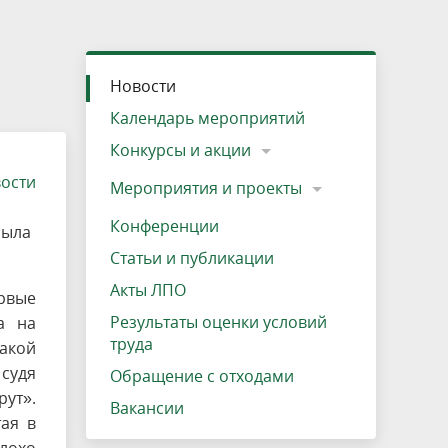
»
ещению
Документы
Разрешение на посещение
Схема дендросада
Мероприятия и проекты
Проекты
Мероприятия
Наша деятельность
Экосистема
Виды туров
Деревянная палатка
р
ира
Озеро Плещеево
Экологические тропы и туристские
Прокат велосипедов
Результаты оценки условий труда
Интерактивная карта
Кадастр объектов животного мира, не
Новости
маршруты
отнесенных к объектам охоты
Вакансии
Адрес, телефон, схема проезда
Календарь мероприятий
Конкурсы и акции
вости
Мероприятия и проекты
Конференции
была
Статьи и публикации
Акты ЛПО
ервые
Результаты оценки условий
а на
труда
акой
 судя
Обращение с отходами
ут».
Вакансии
ая в