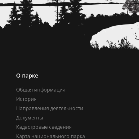
О парке
Общая информация
История
Направления деятельности
Документы
Кадастровые сведения
Карта национального парка