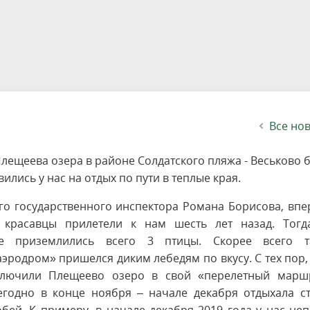
етителей после посещения
осещения территории
 мероприятий
ея
твет
ество с бизнесом
ительность
щение
еятельность
исчезающие виды
уризма
"Шалаш"
Направления деятельности
Платные услуги
Коллекции
Конкурсы и акции
Газета «Переславские родники
Партнерские инициативы
Проекты
Сводные данные по экопросв
Интерактивная карта
Биоразнообразие
Категории путешественников
Жилой дом
ного парка
на ООПТ
ионального парка
вная карта
я саженцев
публикации
ея
вная карта
ОПТ
Растительный и животный ми
Достопримечательности
Экскурсии
Акты ЛПО
Информация для инвесторов и
Кадастр объектов животного м
спонсоров
йствие коррупции
ея
Друзья и партнеры
Виртуальные туры
ция на озере
Зоны для парусного спорта
Интерактивная карта
Все но
лещеева озера в районе Солдатского пляжа - Веськово 
ились у нас на отдых по пути в теплые края.
го государственного инспектора Романа Борисова, вп
 красавцы прилетели к нам шесть лет назад. Тогд
е приземлились всего 3 птицы. Скорее всего т
родром» пришелся диким лебедям по вкусу. С тех пор,
ключили Плещеево озеро в свой «перелетный маршр
годно в конце ноября – начале декабря отдыхала ст