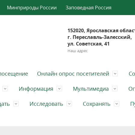
Минприроды России
Заповедная Россия
152020, Ярославская облас
г. Переславль-Залесский,
ул. Советская, 41
Наш адрес
посещение
Онлайн опрос посетителей
Со
Информация
Мультимедиа
Оп
щать
Исследовать
Сохранять
П