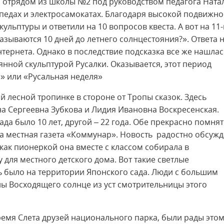
 отрядом из школы №2 под руководством педагога Ната
ипедах и электросамокатах. Благодаря высокой подвижно
льптуры и ответили на 10 вопросов квеста. А вот на 11-
 называются 10 дней до летнего солнцестояния?». Ответа 
нтернета. Однако в последствие подсказка все же нашлас
янной скульптурой Русалки. Оказывается, этот период
и» или «Русальная неделя»
 лесной тропинке в стороне от Тропы сказок. Здесь
а Сергеевна Зубкова и Лидия Ивановна Воскресенская.
да было 10 лет, другой – 22 года. Обе прекрасно помнят
огда местная газета «Коммунар». Новость радостно обсуж
как пионеркой она вместе с классом собирала в
для местного детского дома. Вот такие светлые
 было на территории Японского сада. Люди с большим
ны Восходящего солнце из уст смотрительницы этого
время Слета друзей национального парка, были рады это