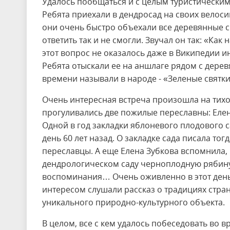
Удалось пообщаться и с целым туристическим
Ребята приехали в дендросад на своих велос
они очень быстро объехали все деревянные ску
ответить так и не смогли. Звучал он так: «Как
этот вопрос не оказалось даже в Википедии и
Ребята отыскали ее на аншлаге рядом с дерев
времени называли в народе - «Зеленые святк
Очень интересная встреча произошла на тихой
прогуливались две пожилые переславны: Елен
Одной в год закладки яблоневого плодового са
день 60 лет назад. О закладке сада писала т
переславцы. А еще Елена Зубкова вспомнила, 
дендрологическом саду черноплодную рябину 
воспоминания… Очень оживленно в этот день
интересом слушали рассказ о традициях стра
уникального природно-культурного объекта.
В целом, все с кем удалось побеседовать во 