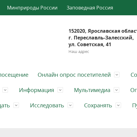
Минприроды России
Заповедная Россия
152020, Ярославская облас
г. Переславль-Залесский,
ул. Советская, 41
Наш адрес
посещение
Онлайн опрос посетителей
Со
Информация
Мультимедиа
Оп
щать
Исследовать
Сохранять
П