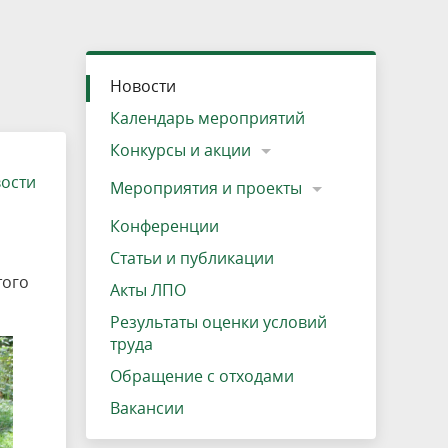
»
ещению
Документы
Разрешение на посещение
Схема дендросада
Мероприятия и проекты
Проекты
Мероприятия
Наша деятельность
Экосистема
Виды туров
Деревянная палатка
р
ира
Озеро Плещеево
Экологические тропы и туристские
Прокат велосипедов
Результаты оценки условий труда
Интерактивная карта
Кадастр объектов животного мира, не
Новости
маршруты
отнесенных к объектам охоты
Вакансии
Адрес, телефон, схема проезда
Календарь мероприятий
Конкурсы и акции
вости
Мероприятия и проекты
Конференции
Статьи и публикации
того
Акты ЛПО
Результаты оценки условий
труда
Обращение с отходами
Вакансии