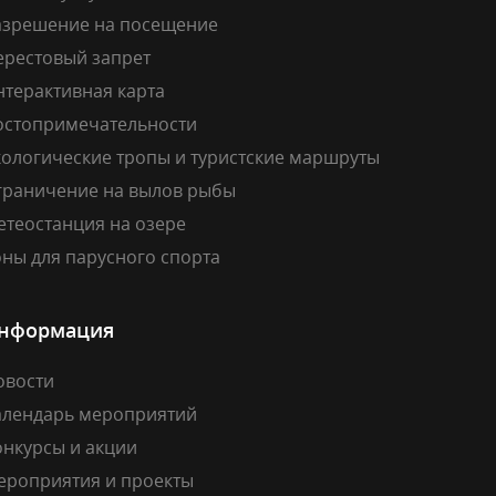
азрешение на посещение
ерестовый запрет
нтерактивная карта
остопримечательности
кологические тропы и туристские маршруты
граничение на вылов рыбы
етеостанция на озере
ны для парусного спорта
нформация
овости
алендарь мероприятий
онкурсы и акции
ероприятия и проекты