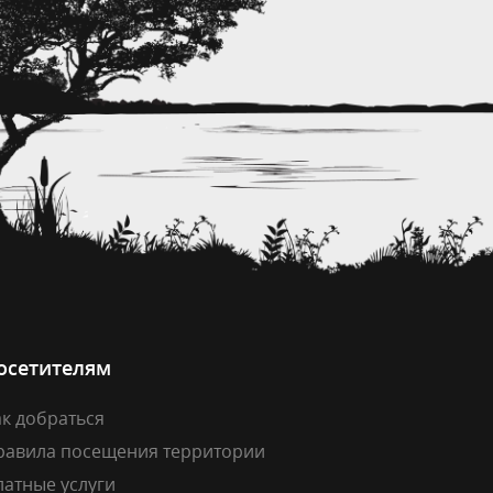
осетителям
к добраться
равила посещения территории
латные услуги