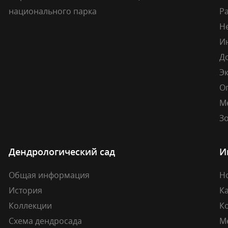
национального парка
Р
Н
И
Д
Э
О
М
Зо
Дендрологический сад
И
Общая информация
Н
История
К
Коллекции
К
Схема дендросада
М