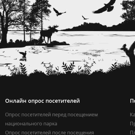
Онлайн опрос посетителей
П
Опрос посетителей перед посещением
Ка
национального парка
П
Опрос посетителей после посещения
П