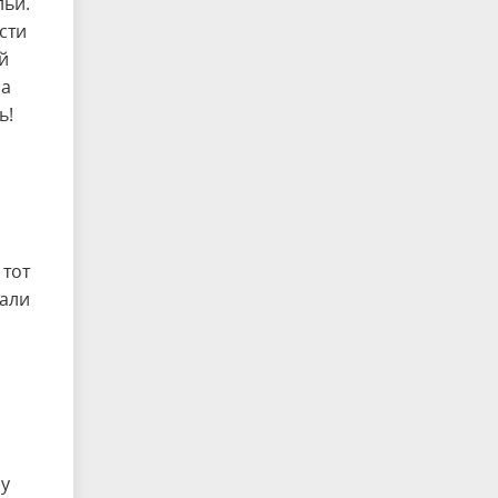
льи.
сти
й
на
ь!
 тот
дали
му