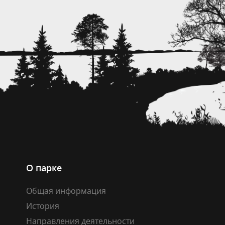
О парке
Общая информация
История
Направления деятельности