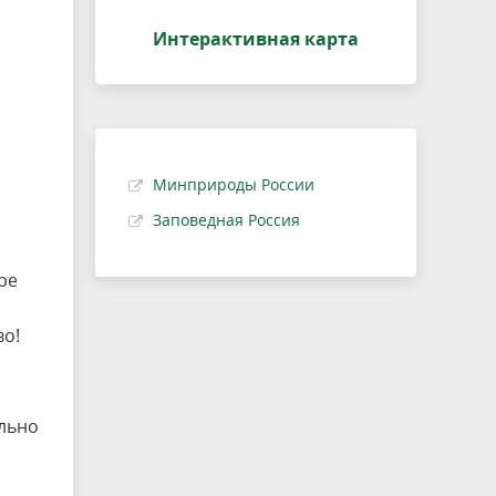
Интерактивная карта
Минприроды России
Заповедная Россия
ре
во!
ельно