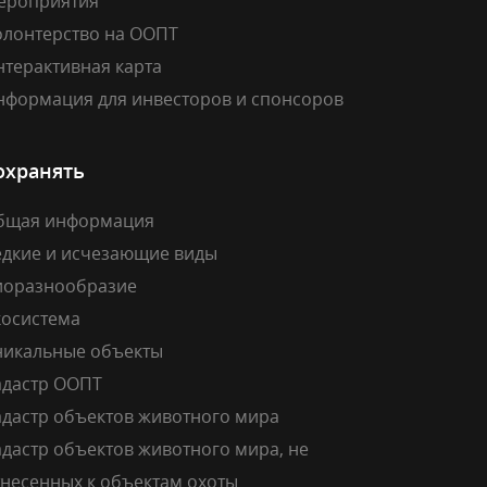
ероприятия
олонтерство на ООПТ
нтерактивная карта
нформация для инвесторов и спонсоров
охранять
бщая информация
едкие и исчезающие виды
иоразнообразие
косистема
никальные объекты
адастр ООПТ
адастр объектов животного мира
дастр объектов животного мира, не
тнесенных к объектам охоты