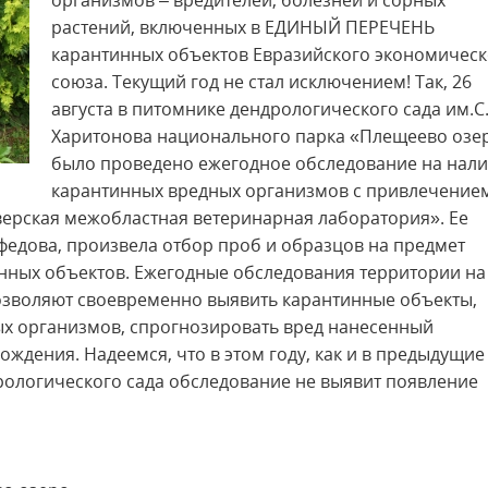
организмов – вредителей, болезней и сорных
растений, включенных в ЕДИНЫЙ ПЕРЕЧЕНЬ
карантинных объектов Евразийского экономическ
союза. Текущий год не стал исключением! Так, 26
августа в питомнике дендрологического сада им.С
Харитонова национального парка «Плещеево озе
было проведено ежегодное обследование на нал
карантинных вредных организмов с привлечение
верская межобластная ветеринарная лаборатория». Ее
федова, произвела отбор проб и образцов на предмет
нных объектов. Ежегодные обследования территории на
озволяют своевременно выявить карантинные объекты,
ых организмов, спрогнозировать вред нанесенный
ждения. Надеемся, что в этом году, как и в предыдущие
дрологического сада обследование не выявит появление