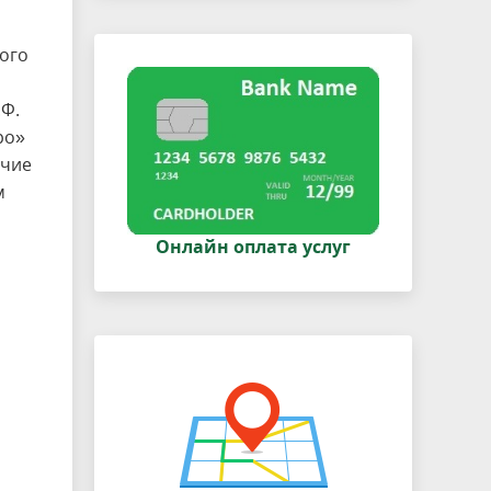
ого
.Ф.
ро»
ичие
м
Онлайн оплата услуг