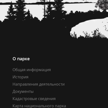
О парке
Общая информация
История
Направления деятельности
Документы
Кадастровые сведения
Карта национального парка