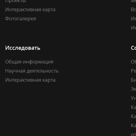
Проекты
М
Интерактивная карта
В
Фотогалерея
И
И
Исследовать
С
Общая информация
О
Научная деятельность
Р
Интерактивная карта
Б
Э
У
К
К
Ка
о