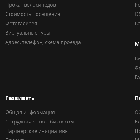
Прокат велосипедов
Ре
Стоимость посещения
О
Фотогалерея
В
Виртуальные туры
Адрес, телефон, схема проезда
М
В
Ф
Г
Развивать
П
Общая информация
О
Сотрудничество с бизнесом
Б
Партнерские инициативы
П