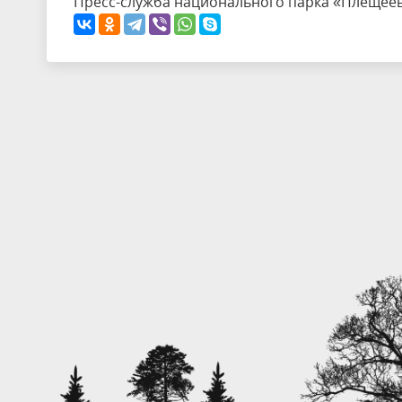
Пресс-служба национального парка «Плещее