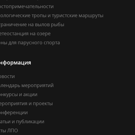
остопримечательности
кологические тропы и туристские маршруты
граничение на вылов рыбы
етеостанция на озере
ны для парусного спорта
нформация
овости
алендарь мероприятий
онкурсы и акции
ероприятия и проекты
онференции
атьи и публикации
кты ЛПО