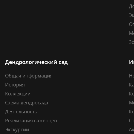
Д
Э
О
М
Зо
Дендрологический сад
И
Общая информация
Н
История
К
Коллекции
К
Схема дендросада
М
Деятельность
К
Реализация саженцев
Ст
Экскурсии
А