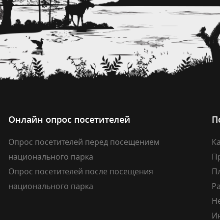
Онлайн опрос посетителей
П
Опрос посетителей перед посещением
Ка
национального парка
П
Опрос посетителей после посещения
П
национального парка
Р
Н
И