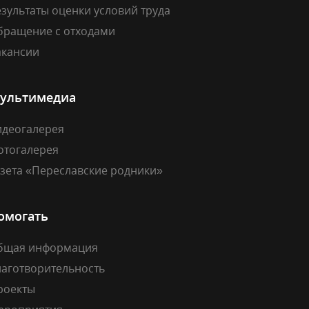
зультаты оценки условий труда
бращение с отходами
акансии
ультимедиа
идеогалерея
отогалерея
азета «Переславские родники»
омогать
бщая информация
лаготворительность
роекты