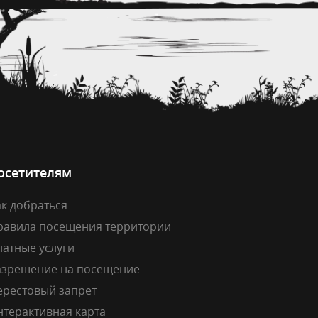
осетителям
к добраться
равила посещения территории
латные услуги
азрешение на посещение
ерестовый запрет
нтерактивная карта