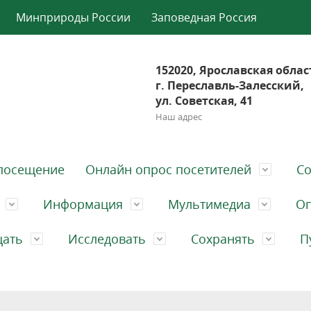
Минприроды России
Заповедная Россия
152020, Ярославская облас
г. Переславль-Залесский,
ул. Советская, 41
Наш адрес
посещение
Онлайн опрос посетителей
Со
Информация
Мультимедиа
Оп
щать
Исследовать
Сохранять
П