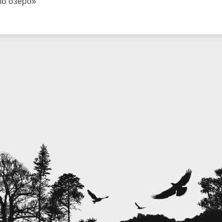
во озеро»