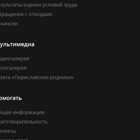
зультаты оценки условий труда
бращение с отходами
акансии
ультимедиа
идеогалерея
отогалерея
азета «Переславские родники»
омогать
бщая информация
лаготворительность
роекты