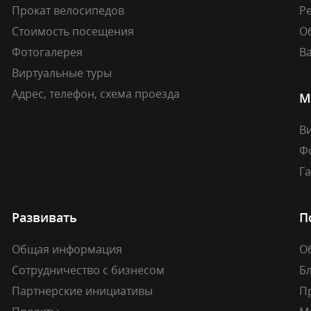
Прокат велосипедов
Ре
Стоимость посещения
О
Фотогалерея
В
Виртуальные туры
Адрес, телефон, схема проезда
М
В
Ф
Г
Развивать
П
Общая информация
О
Сотрудничество с бизнесом
Б
Партнерские инициативы
П