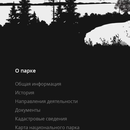
О парке
Общая информация
История
Направления деятельности
Документы
Кадастровые сведения
Карта национального парка