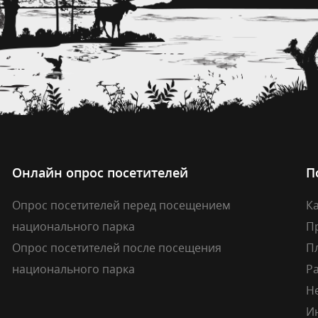
Онлайн опрос посетителей
П
Опрос посетителей перед посещением
Ка
национального парка
П
Опрос посетителей после посещения
П
национального парка
Р
Н
И