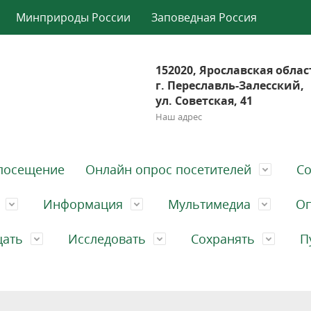
Минприроды России
Заповедная Россия
152020, Ярославская облас
г. Переславль-Залесский,
ул. Советская, 41
Наш адрес
посещение
Онлайн опрос посетителей
Со
Информация
Мультимедиа
Оп
щать
Исследовать
Сохранять
П