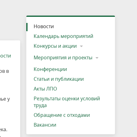
»
ещению
Документы
Разрешение на посещение
Схема дендросада
Мероприятия и проекты
Проекты
Мероприятия
Наша деятельность
Экосистема
Виды туров
Деревянная палатка
р
ира
Озеро Плещеево
Экологические тропы и туристские
Прокат велосипедов
Результаты оценки условий труда
Интерактивная карта
Кадастр объектов животного мира, не
Новости
маршруты
отнесенных к объектам охоты
Вакансии
Адрес, телефон, схема проезда
Календарь мероприятий
Конкурсы и акции
вости
Мероприятия и проекты
Конференции
ов в
Статьи и публикации
Акты ЛПО
Результаты оценки условий
ье у
труда
Обращение с отходами
Вакансии
ка.