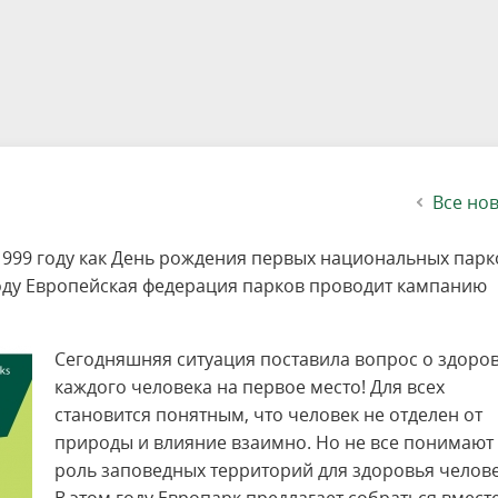
етителей после посещения
осещения территории
 мероприятий
ея
твет
ество с бизнесом
ительность
щение
еятельность
исчезающие виды
уризма
"Шалаш"
Направления деятельности
Платные услуги
Коллекции
Конкурсы и акции
Газета «Переславские родники
Партнерские инициативы
Проекты
Сводные данные по экопросв
Интерактивная карта
Биоразнообразие
Категории путешественников
Жилой дом
ного парка
на ООПТ
ионального парка
вная карта
я саженцев
публикации
ея
вная карта
ОПТ
Растительный и животный ми
Достопримечательности
Экскурсии
Акты ЛПО
Информация для инвесторов и
Кадастр объектов животного м
спонсоров
йствие коррупции
ея
Друзья и партнеры
Виртуальные туры
ция на озере
Зоны для парусного спорта
Интерактивная карта
Все но
1999 году как День рождения первых национальных парк
 году Европейская федерация парков проводит кампанию
Сегодняшняя ситуация поставила вопрос о здоров
каждого человека на первое место! Для всех
становится понятным, что человек не отделен от
природы и влияние взаимно. Но не все понимают
роль заповедных территорий для здоровья челове