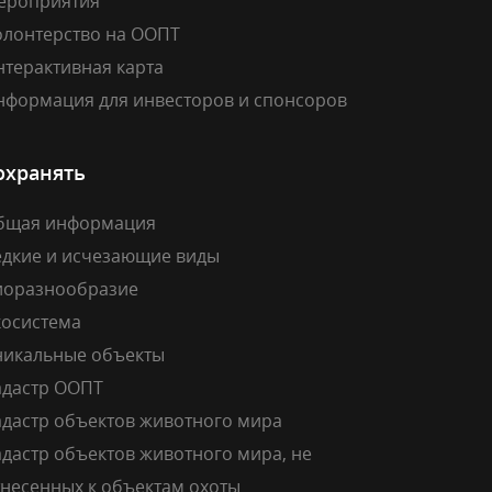
ероприятия
олонтерство на ООПТ
нтерактивная карта
нформация для инвесторов и спонсоров
охранять
бщая информация
едкие и исчезающие виды
иоразнообразие
косистема
никальные объекты
адастр ООПТ
адастр объектов животного мира
дастр объектов животного мира, не
тнесенных к объектам охоты