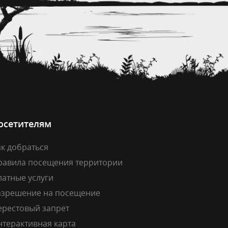
осетителям
к добраться
равила посещения территории
латные услуги
азрешение на посещение
ерестовый запрет
нтерактивная карта