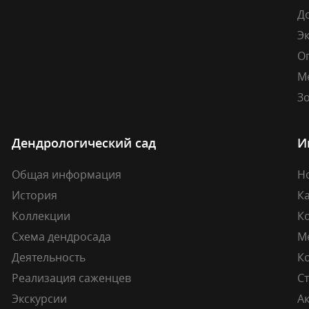
Д
Э
О
М
Зо
Дендрологический сад
И
Общая информация
Н
История
К
Коллекции
К
Схема дендросада
М
Деятельность
К
Реализация саженцев
Ст
Экскурсии
А