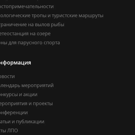
остопримечательности
кологические тропы и туристские маршруты
граничение на вылов рыбы
етеостанция на озере
ны для парусного спорта
нформация
овости
алендарь мероприятий
онкурсы и акции
ероприятия и проекты
онференции
атьи и публикации
кты ЛПО