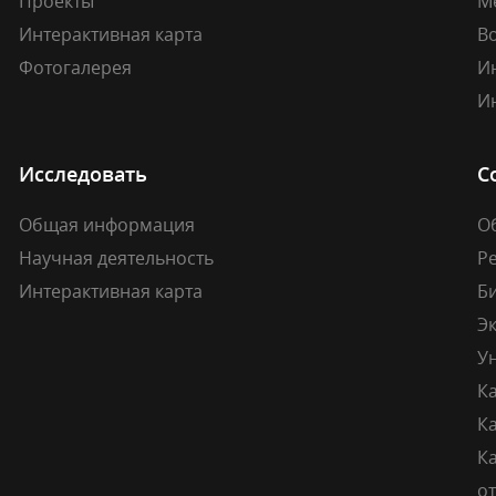
Проекты
М
Интерактивная карта
В
Фотогалерея
И
И
Исследовать
С
Общая информация
О
Научная деятельность
Р
Интерактивная карта
Б
Э
У
К
К
Ка
о