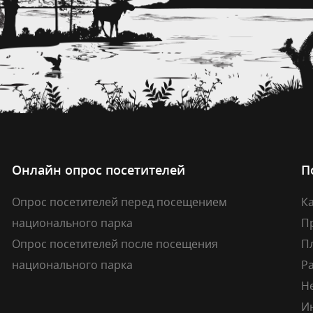
Онлайн опрос посетителей
П
Опрос посетителей перед посещением
Ка
национального парка
П
Опрос посетителей после посещения
П
национального парка
Р
Н
И