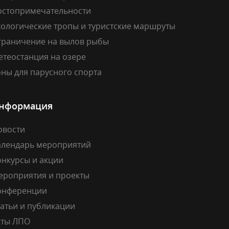
остопримечательности
кологические тропы и туристские маршруты
граничение на вылов рыбы
етеостанция на озере
ны для парусного спорта
нформация
овости
алендарь мероприятий
онкурсы и акции
ероприятия и проекты
онференции
атьи и публикации
кты ЛПО