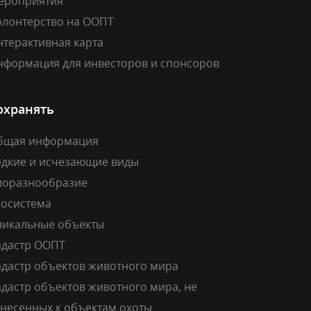
ероприятия
олонтерство на ООПТ
нтерактивная карта
нформация для инвесторов и спонсоров
охранять
бщая информация
едкие и исчезающие виды
иоразнообразие
косистема
никальные объекты
адастр ООПТ
адастр объектов животного мира
дастр объектов животного мира, не
тнесенных к объектам охоты