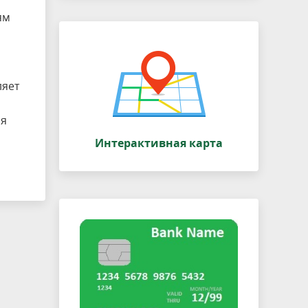
ям
ляет
ия
Интерактивная карта