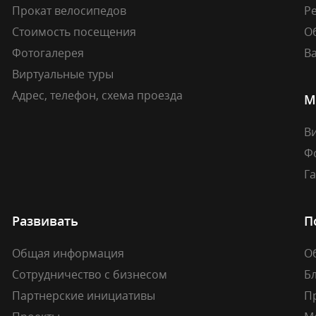
Прокат велосипедов
Ре
Стоимость посещения
О
Фотогалерея
В
Виртуальные туры
Адрес, телефон, схема проезда
М
В
Ф
Г
Развивать
П
Общая информация
О
Сотрудничество с бизнесом
Б
Партнерские инициативы
П