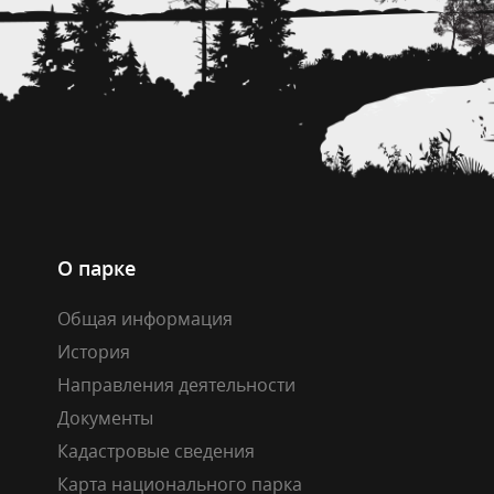
О парке
Общая информация
История
Направления деятельности
Документы
Кадастровые сведения
Карта национального парка