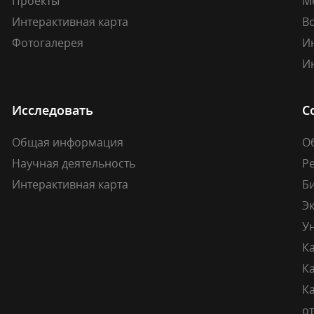
Проекты
М
Интерактивная карта
В
Фотогалерея
И
И
Исследовать
С
Общая информация
О
Научная деятельность
Р
Интерактивная карта
Б
Э
У
К
К
Ка
о