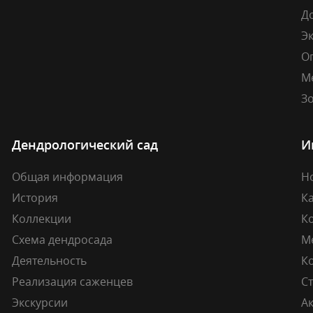
Д
Э
О
М
Зо
Дендрологический сад
И
Общая информация
Н
История
К
Коллекции
К
Схема дендросада
М
Деятельность
К
Реализация саженцев
Ст
Экскурсии
А