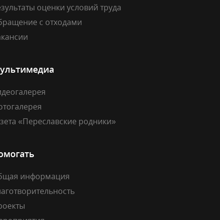
зультаты оценки условий труда
бращение с отходами
акансии
ультимедиа
идеогалерея
отогалерея
азета «Переславские родники»
омогать
бщая информация
лаготворительность
роекты