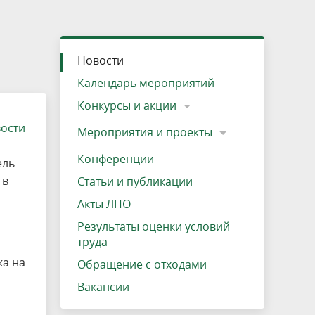
»
ещению
Документы
Разрешение на посещение
Схема дендросада
Мероприятия и проекты
Проекты
Мероприятия
Наша деятельность
Экосистема
Виды туров
Деревянная палатка
р
ира
Озеро Плещеево
Экологические тропы и туристские
Прокат велосипедов
Результаты оценки условий труда
Интерактивная карта
Кадастр объектов животного мира, не
Новости
маршруты
отнесенных к объектам охоты
Вакансии
Адрес, телефон, схема проезда
Календарь мероприятий
Конкурсы и акции
вости
Мероприятия и проекты
Конференции
ель
 в
Статьи и публикации
Акты ЛПО
Результаты оценки условий
труда
ка на
Обращение с отходами
Вакансии