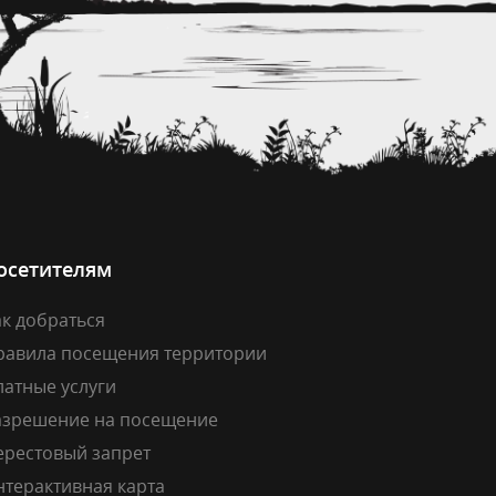
осетителям
к добраться
равила посещения территории
латные услуги
азрешение на посещение
ерестовый запрет
нтерактивная карта