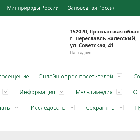
Минприроды России
Заповедная Россия
152020, Ярославская облас
г. Переславль-Залесский,
ул. Советская, 41
Наш адрес
посещение
Онлайн опрос посетителей
Со
Информация
Мультимедиа
Оп
щать
Исследовать
Сохранять
П