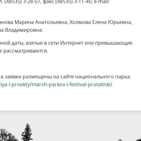
48535) 3-28-07, факс (48535) 3-11-46; e-mail:
ванова Марина Анатольевна, Холмова Елена Юрьевна,
на Владимировна.
ной даты, взятые в сети Интернет или превышающие
е рассматриваются.
а заявки размещены на сайте национального парка:
ya-i-proekty/marsh-parkov-i-festival-protalinki/