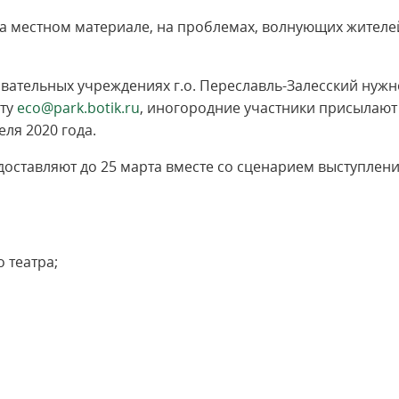
 на местном материале, на проблемах, волнующих жителе
овательных учреждениях г.о. Переславль-Залесский нужн
чту
eco@park.botik.ru
, иногородние участники присылают
ля 2020 года.
редоставляют до 25 марта вместе со сценарием выступлен
о театра;