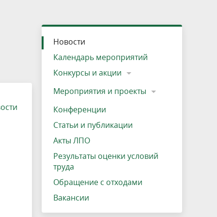
»
ещению
Документы
Разрешение на посещение
Схема дендросада
Мероприятия и проекты
Проекты
Мероприятия
Наша деятельность
Экосистема
Виды туров
Деревянная палатка
р
ира
Озеро Плещеево
Экологические тропы и туристские
Прокат велосипедов
Результаты оценки условий труда
Интерактивная карта
Кадастр объектов животного мира, не
Новости
маршруты
отнесенных к объектам охоты
Вакансии
Адрес, телефон, схема проезда
Календарь мероприятий
Конкурсы и акции
Мероприятия и проекты
вости
Конференции
Статьи и публикации
Акты ЛПО
Результаты оценки условий
труда
Обращение с отходами
Вакансии