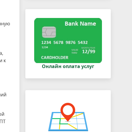
нную
а,
и к
Онлайн оплата услуг
ний
ой
ОПТ