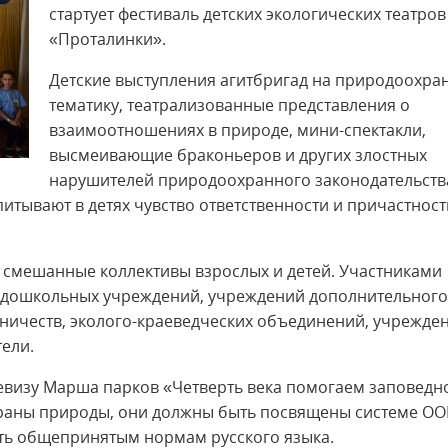
стартует фестиваль детских экологических театров
«Проталинки».
Детские выступления агитбригад на природоохра
тематику, театрализованные представления о
взаимоотношениях в природе, мини-спектакли,
высмеивающие браконьеров и других злостных
нарушителей природоохранного законодательств
итывают в детях чувство ответственности и причастност
 смешанные коллективы взрослых и детей. Участниками
 и дошкольных учреждений, учреждений дополнительного
ничеств, эколого-краеведческих объединений, учрежде
ели.
девизу Марша парков «Четверть века помогаем заповедн
храны природы, они должны быть посвящены системе О
ать общепринятым нормам русского языка.