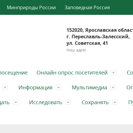
Минприроды России
Заповедная Россия
152020, Ярославская облас
г. Переславль-Залесский,
ул. Советская, 41
Наш адрес
посещение
Онлайн опрос посетителей
Со
Информация
Мультимедиа
Оп
щать
Исследовать
Сохранять
П