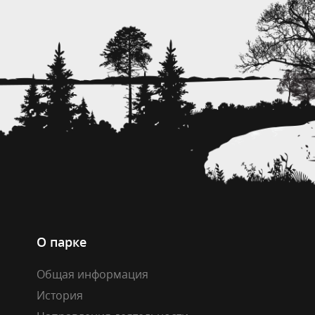
О парке
Общая информация
История