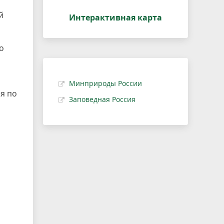
й
Интерактивная карта
о
Минприроды России
ия по
Заповедная Россия