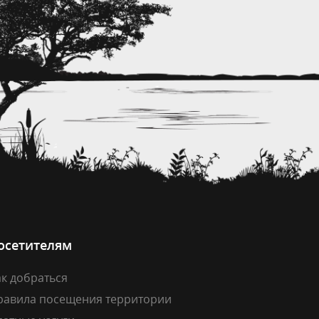
осетителям
к добраться
равила посещения территории