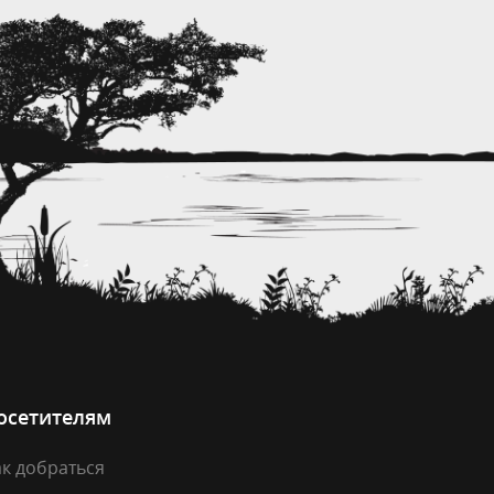
осетителям
к добраться