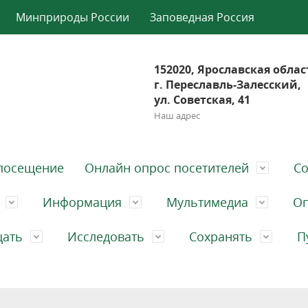
Минприроды России
Заповедная Россия
152020, Ярославская облас
г. Переславль-Залесский,
ул. Советская, 41
Наш адрес
посещение
Онлайн опрос посетителей
Со
Информация
Мультимедиа
Оп
щать
Исследовать
Сохранять
П