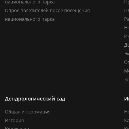
национального парка
П
Опрос посетителей после посещения
П
национального парка
Р
Н
И
Д
Э
О
М
Зо
Дендрологический сад
И
Общая информация
Н
История
К
Коллекции
К