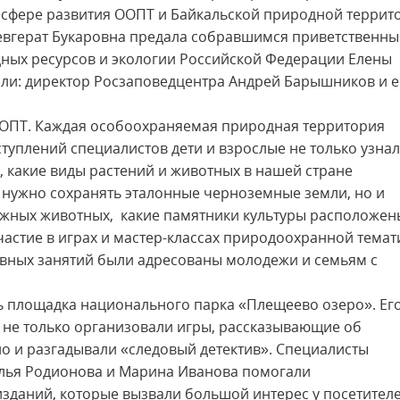
в сфере развития ООПТ и Байкальской природной террит
евгерат Букаровна предала собравшимся приветственны
дных ресурсов и экологии Российской Федерации Елены
ли: директор Росзаповедцентра Андрей Барышников и е
ООПТ. Каждая особоохраняемая природная территория
туплений специалистов дети и взрослые не только узнал
, какие виды растений и животных в нашей стране
 нужно сохранять эталонные черноземные земли, но и
жных животных, какие памятники культуры расположен
астие в играх и мастер-классах природоохранной темат
ивных занятий были адресованы молодежи и семьям с
ь площадка национального парка «Плещеево озеро». Ег
 не только организовали игры, рассказывающие об
но и разгадывали «следовый детектив». Специалисты
лья Родионова и Марина Иванова помогали
зданий, которые вызвали большой интерес у посетител