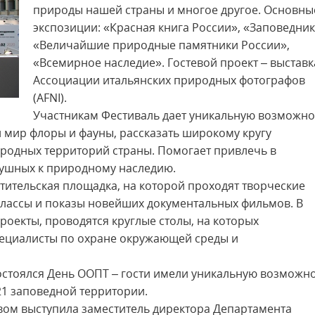
природы нашей страны и многое другое. Основны
экспозиции: «Красная книга России», «Заповедник
«Величайшие природные памятники России»,
«Всемирное наследие». Гостевой проект – выставк
Ассоциации итальянских природных фотографов
(AFNI).
Участникам Фестиваль дает уникальную возможно
 мир флоры и фауны, рассказать широкому кругу
иродных территорий страны. Помогает привлечь в
душных к природному наследию.
ительская площадка, на которой проходят творческие
классы и показы новейших документальных фильмов. В
роекты, проводятся круглые столы, на которых
ециалисты по охране окружающей среды и
состоялся День ООПТ – гости имели уникальную возможн
21 заповедной территории.
вом выступила заместитель директора Департамента