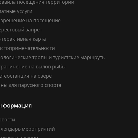
равила посещения территории
латные услуги
азрешение на посещение
ерестовый запрет
нтерактивная карта
остопримечательности
кологические тропы и туристские маршруты
граничение на вылов рыбы
етеостанция на озере
ны для парусного спорта
нформация
овости
алендарь мероприятий
онкурсы и акции