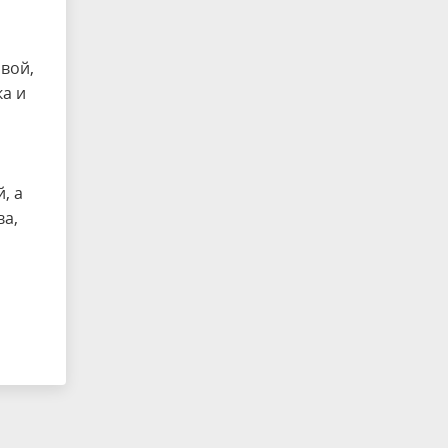
вой,
а и
, а
ва,