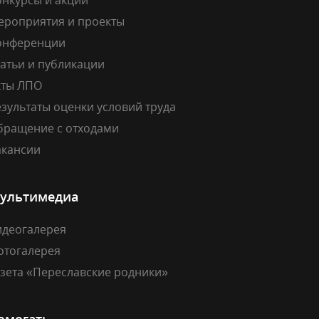
ероприятия и проекты
онференции
атьи и публикации
кты ЛПО
зультаты оценки условий труда
бращение с отходами
акансии
ультимедиа
идеогалерея
отогалерея
азета «Переславские родники»
омогать