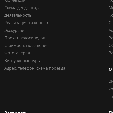
Схема дендросада
М
Деятельность
К
Реализация саженцев
Ст
Экскурсии
А
Прокат велосипедов
Ре
Стоимость посещения
О
Фотогалерея
В
Виртуальные туры
Адрес, телефон, схема проезда
М
В
Ф
Г
Развивать
П