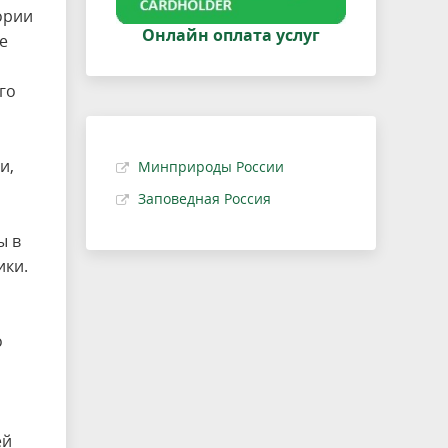
ории
Онлайн оплата услуг
е
го
и,
Минприроды России
Заповедная Россия
ы в
ики.
о
ей