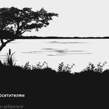
осетителям
к добраться