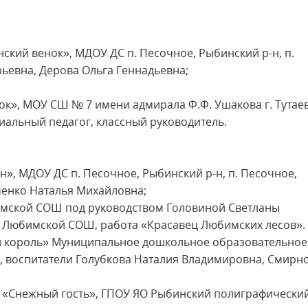
нский венок», МДОУ ДС п. Песочное, Рыбинский р-н, п.
ьевна, Дерова Ольга Геннадьевна;
ок», МОУ СШ № 7 имени адмирала Ф.Ф. Ушакова г. Тутаев
иальный педагог, классный руководитель.
он», МДОУ ДС п. Песочное, Рыбинский р-н, п. Песочное,
ченко Наталья Михайловна;
имской СОШ под руководством Головиной Светланы
 Любимской СОШ, работа «Красавец Любимских лесов».
ый король» Муниципальное дошкольное образовательное
, воспитатели Голубкова Наталия Владимировна, Смирн
та «Снежный гость», ГПОУ ЯО Рыбинский полиграфически