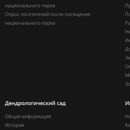
национального парка
П
Опрос посетителей после посещения
П
национального парка
Р
Н
И
Д
Э
О
М
Зо
Дендрологический сад
И
Общая информация
Н
История
К