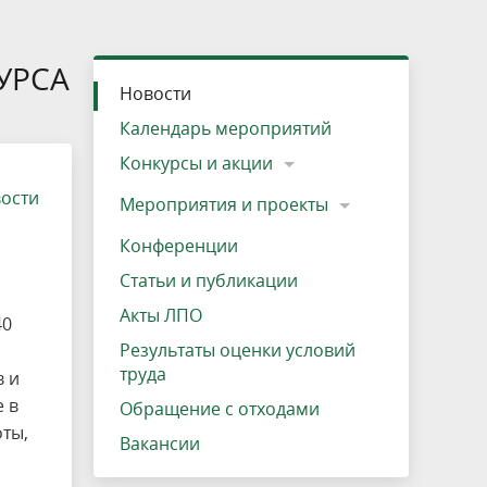
»
ещению
Документы
Разрешение на посещение
Схема дендросада
Мероприятия и проекты
Проекты
Мероприятия
Наша деятельность
Экосистема
Виды туров
Деревянная палатка
р
ира
Озеро Плещеево
Экологические тропы и туристские
Прокат велосипедов
Результаты оценки условий труда
Интерактивная карта
Кадастр объектов животного мира, не
УРСА
Новости
маршруты
отнесенных к объектам охоты
Вакансии
Адрес, телефон, схема проезда
Календарь мероприятий
Конкурсы и акции
вости
Мероприятия и проекты
Конференции
Статьи и публикации
Акты ЛПО
40
Результаты оценки условий
труда
в и
 в
Обращение с отходами
ты,
Вакансии