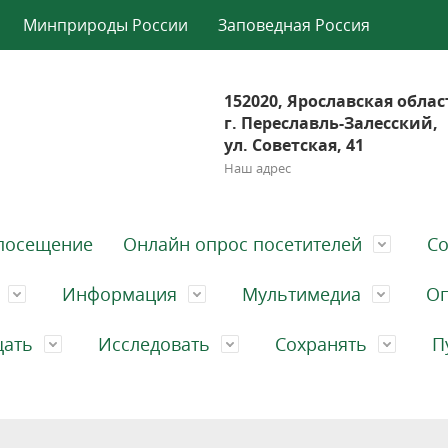
Минприроды России
Заповедная Россия
152020, Ярославская облас
г. Переславль-Залесский,
ул. Советская, 41
Наш адрес
посещение
Онлайн опрос посетителей
Со
Информация
Мультимедиа
Оп
щать
Исследовать
Сохранять
П