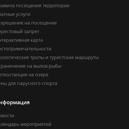
равила посещения территории
латные услуги
азрешение на посещение
ерестовый запрет
нтерактивная карта
остопримечательности
кологические тропы и туристские маршруты
граничение на вылов рыбы
етеостанция на озере
ны для парусного спорта
нформация
овости
алендарь мероприятий