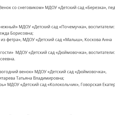
«Венок со снеговиком» МДОУ «Детский сад «Березка», пе
оснежный» МДОУ «Детский сад «Почемучка», воспитатели:
ежда Борисовна;
ек из фетра», МДОУ «Детский сад «Малыш», Коскова Анна
е гости» МДОУ «Детский сад «Дюймовочка», воспитатели:
сеевна.
Новогодний венок» МДОУ «Детский сад «Дюймовочка»,
итарева Татьяна Владимировна;
гирь» МДОУ «Детский сад «Колокольчик», Говорская Екате