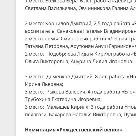
1 место: Волкова Вера, 6 лет, работа «Девица
Светлана Васильевна, Овчинникова Галина Ал
2 место: Корнилов Дмитрий, 2,5 года работа 
воспитатель: Санакоева Наталья Владимировн
2 место: семья Смирновых работа «Лесная кра
Татьяна Петровна, Арутюнян Ануш Гарниковна
2 место: Подобряева Лида и Кирилл работа «
Ольга Викторовна, Анурина Лилия Ивановна.
3 место: Деменков Дмитрий, 8 лет, работа «
Ирина Львовна;
3 место: Рыкова Валерия, 4 года работа «Ёло
Трубохина Екатерина Игоревна;
3 место: Малышев Кирилл, 3 года работа «Н
педагоги: Бахарева Наталья Викторовна, Пузи
Номинация «Рождественский венок»