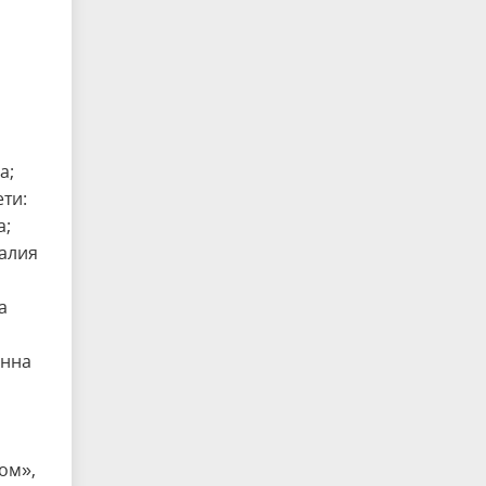
а;
ти:
а;
алия
а
Анна
ом»,