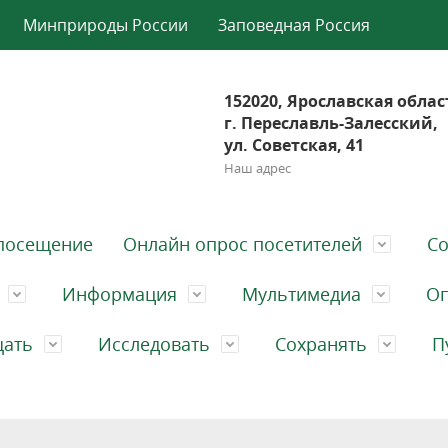
Минприроды России
Заповедная Россия
152020, Ярославская облас
г. Переславль-Залесский,
ул. Советская, 41
Наш адрес
посещение
Онлайн опрос посетителей
Со
Информация
Мультимедиа
Оп
щать
Исследовать
Сохранять
П