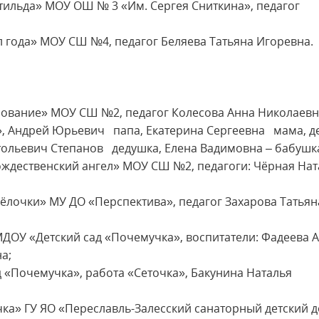
-тильда» МОУ ОШ № 3 «Им. Сергея Сниткина», педагог
ол года» МОУ СШ №4, педагог Беляева Татьяна Игоревна.
арование» МОУ СШ №2, педагог Колесова Анна Николаевн
», Андрей Юрьевич папа, Екатерина Сергеевна мама, де
атольевич Степанов дедушка, Елена Вадимовна – бабушк
ождественский ангел» МОУ СШ №2, педагоги: Чёрная Нат
 ёлочки» МУ ДО «Перспектива», педагог Захарова Татьян
 МДОУ «Детский сад «Почемучка», воспитатели: Фадеева 
а;
 «Почемучка», работа «Сеточка», Бакунина Наталья
чка» ГУ ЯО «Переславль-Залесский санаторный детский д