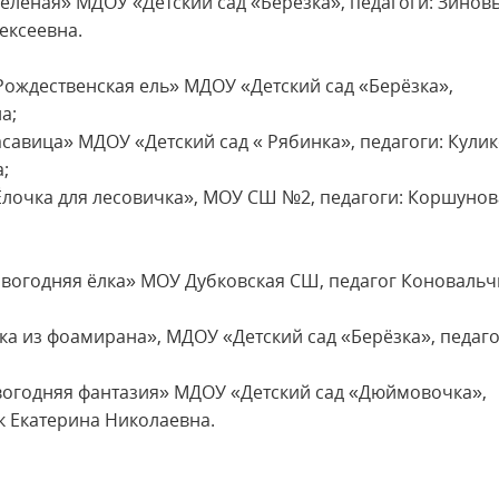
 зелёная» МДОУ «Детский сад «Берёзка», педагоги: Зинов
ексеевна.
«Рождественская ель» МДОУ «Детский сад «Берёзка»,
а;
савица» МДОУ «Детский сад « Рябинка», педагоги: Кули
;
Ёлочка для лесовичка», МОУ СШ №2, педагоги: Коршунов
Новогодняя ёлка» МОУ Дубковская СШ, педагог Коновальч
чка из фоамирана», МДОУ «Детский сад «Берёзка», педаго
овогодняя фантазия» МДОУ «Детский сад «Дюймовочка»,
к Екатерина Николаевна.