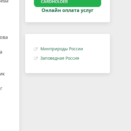
ьева
Онлайн оплата услуг
кова
Минприроды России
а
Заповедная Россия
ик
г