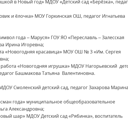
мышкой в Новый год» МДОУ «Детский сад «Берёзка», педа
говик и ёлочка» МОУ Горкинская ОШ, педагог Игнатьева
«Символ года – Маруся» ГОУ ЯО «Переславль – Залесская
ва Ирина Игоревна;
бота «Новогодняя красавица» МОУ ОШ № 3 «Им. Сергея
вна;
ет работа «Новогодняя игрушка» МДОУ Нагорьевский дет
педагог Башмакова Татьяна Валентиновна.
 МДОУ Смоленский детский сад, педагог Захарова Марин
алисман года» муниципальное общеобразовательное
ьга Александровна;
асовый шар» МДОУ Детский сад «Рябинка», воспитатель