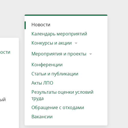
»
ещению
Документы
Разрешение на посещение
Схема дендросада
Мероприятия и проекты
Проекты
Мероприятия
Наша деятельность
Экосистема
Виды туров
Деревянная палатка
р
ира
Озеро Плещеево
Экологические тропы и туристские
Прокат велосипедов
Результаты оценки условий труда
Интерактивная карта
Кадастр объектов животного мира, не
Новости
маршруты
отнесенных к объектам охоты
Вакансии
Адрес, телефон, схема проезда
Календарь мероприятий
Конкурсы и акции
вости
Мероприятия и проекты
Конференции
Статьи и публикации
Акты ЛПО
Результаты оценки условий
труда
ный
Обращение с отходами
Вакансии