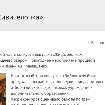
етителей после посещения
осещения территории
 мероприятий
ея
твет
ество с бизнесом
ительность
щение
еятельность
исчезающие виды
уризма
"Шалаш"
Направления деятельности
Платные услуги
Коллекции
Конкурсы и акции
Газета «Переславские родники
Партнерские инициативы
Проекты
Сводные данные по экопросв
Интерактивная карта
Биоразнообразие
Категории путешественников
Жилой дом
ного парка
на ООПТ
ионального парка
вная карта
я саженцев
публикации
ея
вная карта
ОПТ
Растительный и животный ми
Достопримечательности
Экскурсии
Акты ЛПО
Информация для инвесторов и
Кадастр объектов животного м
иви, ёлочка»
спонсоров
йствие коррупции
ея
Друзья и партнеры
Виртуальные туры
ция на озере
Зоны для парусного спорта
Интерактивная карта
Все но
ой части конкурса-выставки «Живи, ёлочка»,
щеево озеро». Новогоднее мероприятие прошло в
ки имени А.П. Малашенко.
На итоговый этап конкурса в библиотеку были
представлены работы, прошедшие предваритель
отбор в детских садах, школах, учреждениях
дополнительного образования.
Жюри конкурса оценивало работы по трём