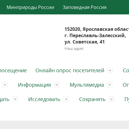
Минприроды России
Заповедная Россия
152020, Ярославская облас
г. Переславль-Залесский,
ул. Советская, 41
Наш адрес
посещение
Онлайн опрос посетителей
Со
Информация
Мультимедиа
Оп
щать
Исследовать
Сохранять
П