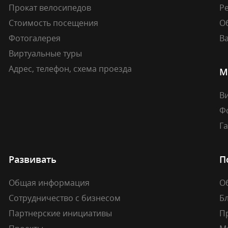
Прокат велосипедов
Ре
Стоимость посещения
О
Фотогалерея
В
Виртуальные туры
Адрес, телефон, схема проезда
М
В
Ф
Г
Развивать
П
Общая информация
О
Сотрудничество с бизнесом
Б
Партнерские инициативы
П