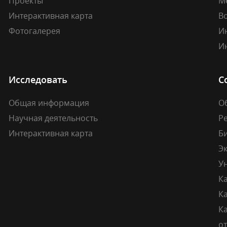
Проекты
М
Интерактивная карта
В
Фотогалерея
И
И
Исследовать
С
Общая информация
О
Научная деятельность
Р
Интерактивная карта
Б
Э
У
К
К
Ка
о