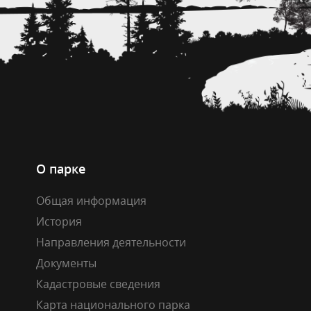
О парке
Общая информация
История
Направления деятельности
Документы
Кадастровые сведения
Карта национального парка