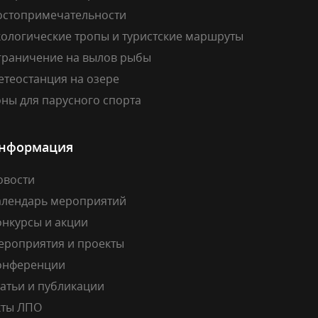
остопримечательности
кологические тропы и туристские маршруты
граничение на вылов рыбы
етеостанция на озере
ны для парусного спорта
нформация
овости
алендарь мероприятий
онкурсы и акции
ероприятия и проекты
онференции
атьи и публикации
кты ЛПО