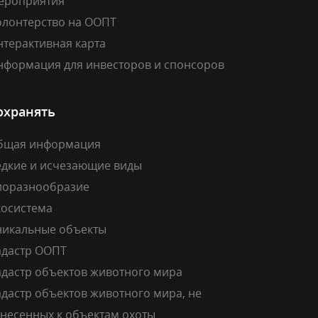
ероприятия
олонтерство на ООПТ
нтерактивная карта
нформация для инвесторов и спонсоров
охранять
бщая информация
едкие и исчезающие виды
иоразнообразие
косистема
никальные объекты
адастр ООПТ
адастр объектов животного мира
дастр объектов животного мира, не
тнесенных к объектам охоты