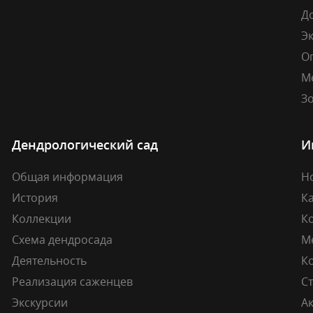
Д
Э
О
М
Зо
Дендрологический сад
И
Общая информация
Н
История
К
Коллекции
К
Схема дендросада
М
Деятельность
К
Реализация саженцев
Ст
Экскурсии
А