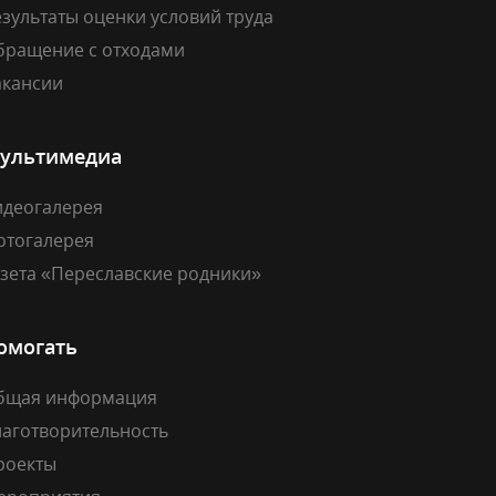
зультаты оценки условий труда
бращение с отходами
акансии
ультимедиа
идеогалерея
отогалерея
азета «Переславские родники»
омогать
бщая информация
лаготворительность
роекты