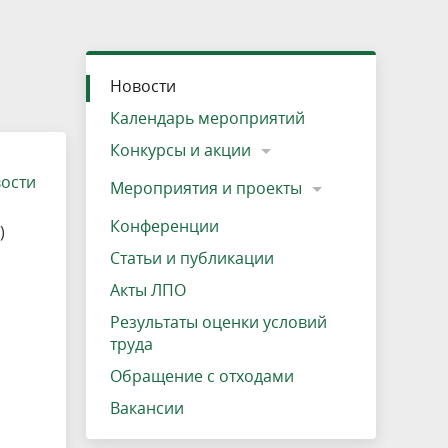
»
ещению
Документы
Разрешение на посещение
Схема дендросада
Мероприятия и проекты
Проекты
Мероприятия
Наша деятельность
Экосистема
Виды туров
Деревянная палатка
р
ира
Озеро Плещеево
Экологические тропы и туристские
Прокат велосипедов
Результаты оценки условий труда
Интерактивная карта
Кадастр объектов животного мира, не
Новости
маршруты
отнесенных к объектам охоты
Вакансии
Адрес, телефон, схема проезда
Календарь мероприятий
Конкурсы и акции
вости
Мероприятия и проекты
Конференции
)
Статьи и публикации
Акты ЛПО
Результаты оценки условий
труда
Обращение с отходами
Вакансии