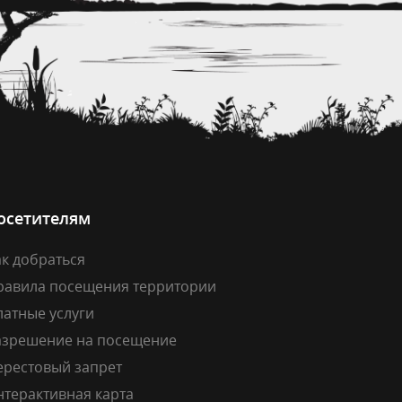
осетителям
к добраться
равила посещения территории
латные услуги
азрешение на посещение
ерестовый запрет
нтерактивная карта