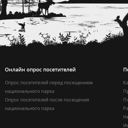
Онлайн опрос посетителей
П
Опрос посетителей перед посещением
Ка
национального парка
П
Опрос посетителей после посещения
П
национального парка
Р
Н
И