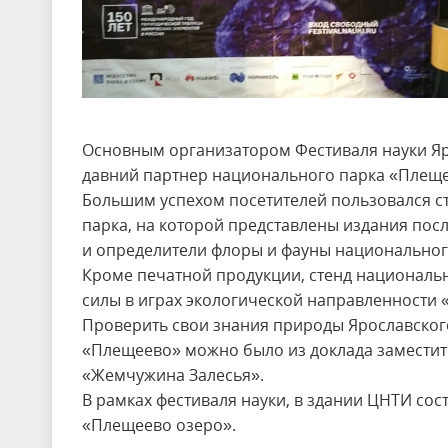
Основным организатором Фестиваля науки Яро
давний партнер национального парка «Плеще
Большим успехом посетителей пользовался с
парка, на которой представлены издания посл
и определители флоры и фауны национальног
Кроме печатной продукции, стенд националь
силы в играх экологической направленности 
Проверить свои знания природы Ярославского
«Плещеево» можно было из доклада замести
«Жемчужина Залесья».
В рамках фестиваля науки, в здании ЦНТИ со
«Плещеево озеро».