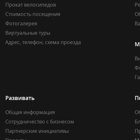
Прокат велосипедов
Ре
Стоимость посещения
О
Фотогалерея
В
Виртуальные туры
Адрес, телефон, схема проезда
М
В
Ф
Г
Развивать
П
Общая информация
О
Сотрудничество с бизнесом
Б
Партнерские инициативы
П