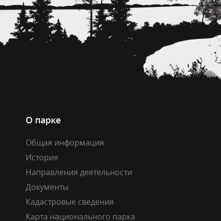
О парке
Общая информация
История
Направления деятельности
Документы
Кадастровые сведения
Карта национального парка