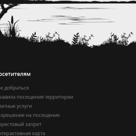
осетителям
к добраться
равила посещения территории
латные услуги
азрешение на посещение
ерестовый запрет
нтерактивная карта