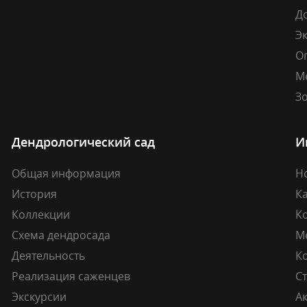
Д
Э
О
М
Зо
Дендрологический сад
И
Общая информация
Н
История
К
Коллекции
К
Схема дендросада
М
Деятельность
К
Реализация саженцев
Ст
Экскурсии
А