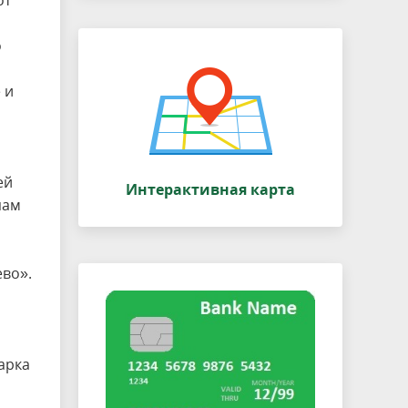
от
о
 и
ей
Интерактивная карта
пам
ево».
арка