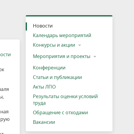
»
ещению
Документы
Разрешение на посещение
Схема дендросада
Мероприятия и проекты
Проекты
Мероприятия
Наша деятельность
Экосистема
Виды туров
Деревянная палатка
р
ира
Озеро Плещеево
Экологические тропы и туристские
Прокат велосипедов
Результаты оценки условий труда
Интерактивная карта
Кадастр объектов животного мира, не
Новости
маршруты
отнесенных к объектам охоты
Вакансии
Адрес, телефон, схема проезда
Календарь мероприятий
Конкурсы и акции
вости
Мероприятия и проекты
Конференции
рк
Статьи и публикации
Акты ЛПО
валя
Результаты оценки условий
ы,
труда
рная
Обращение с отходами
орую
Вакансии