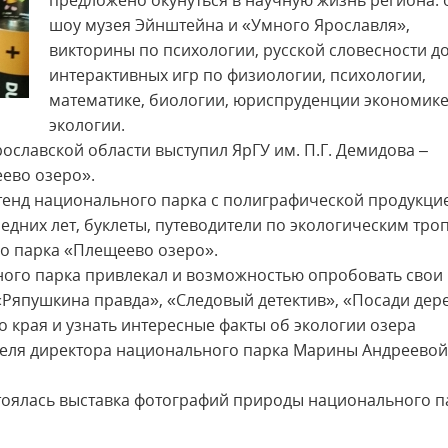
предложено окунуться в научную жизнь региона: 
шоу музея Эйнштейна и «Умного Ярославля»,
викторины по психологии, русской словесности д
интерактивных игр по физиологии, психологии,
математике, биологии, юриспруденции экономике
экологии.
славской области выступил ЯрГУ им. П.Г. Демидова –
ево озеро».
тенд национального парка с полиграфической продукци
едних лет, буклеты, путеводители по экологическим тро
о парка «Плещеево озеро».
ного парка привлекал и возможностью опробовать свои
«Ряпушкина правда», «Следовый детектив», «Посади дер
 края и узнать интересные факты об экологии озера
теля директора национального парка Марины Андреевой
стоялась выставка фотографий природы национального п