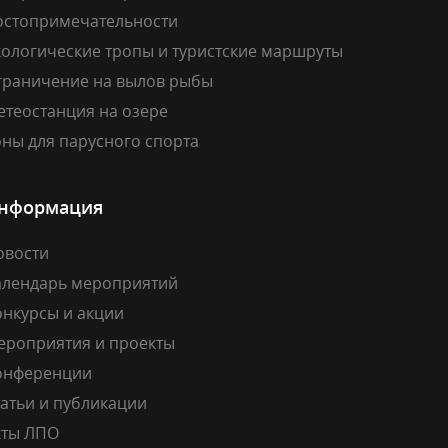
остопримечательности
кологические тропы и туристские маршруты
граничение на вылов рыбы
етеостанция на озере
ны для парусного спорта
нформация
овости
алендарь мероприятий
онкурсы и акции
ероприятия и проекты
онференции
атьи и публикации
кты ЛПО