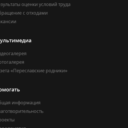
зультаты оценки условий труда
бращение с отходами
акансии
ультимедиа
идеогалерея
отогалерея
азета «Переславские родники»
омогать
бщая информация
лаготворительность
роекты