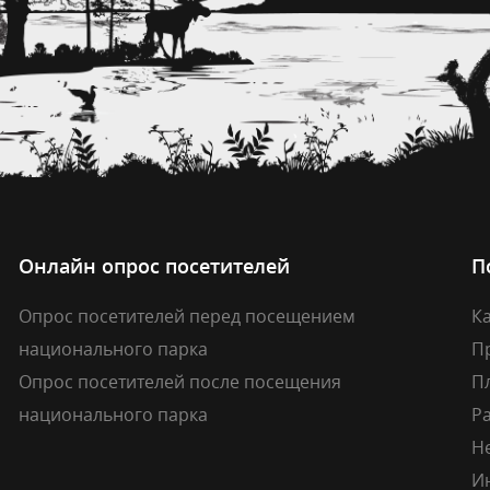
Онлайн опрос посетителей
П
Опрос посетителей перед посещением
Ка
национального парка
П
Опрос посетителей после посещения
П
национального парка
Р
Н
И