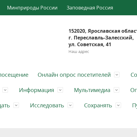
Минприроды России
Заповедная Россия
152020, Ярославская облас
г. Переславль-Залесский,
ул. Советская, 41
Наш адрес
посещение
Онлайн опрос посетителей
Со
Информация
Мультимедиа
Оп
щать
Исследовать
Сохранять
П