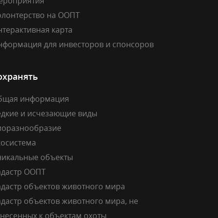
ероприятия
олонтерство на ООПТ
нтерактивная карта
нформация для инвесторов и спонсоров
охранять
бщая информация
едкие и исчезающие виды
иоразнообразие
косистема
никальные объекты
адастр ООПТ
адастр объектов животного мира
дастр объектов животного мира, не
тнесенных к объектам охоты