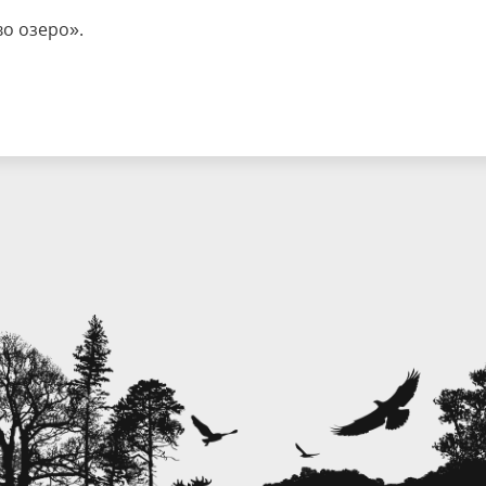
о озеро».