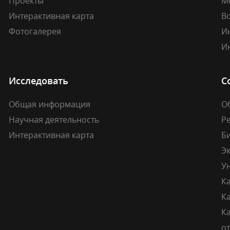
Проекты
М
Интерактивная карта
В
Фотогалерея
И
И
Исследовать
С
Общая информация
О
Научная деятельность
Р
Интерактивная карта
Б
Э
У
К
К
Ка
о