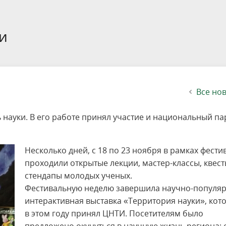
етителей после посещения
осещения территории
 мероприятий
ея
твет
ество с бизнесом
ительность
щение
еятельность
исчезающие виды
уризма
"Шалаш"
Направления деятельности
Платные услуги
Коллекции
Конкурсы и акции
Газета «Переславские родники
Партнерские инициативы
Проекты
Сводные данные по экопросв
Интерактивная карта
Биоразнообразие
Категории путешественников
Жилой дом
ного парка
на ООПТ
ионального парка
вная карта
я саженцев
публикации
ея
вная карта
ОПТ
Растительный и животный ми
Достопримечательности
Экскурсии
Акты ЛПО
Информация для инвесторов и
Кадастр объектов животного м
и
спонсоров
йствие коррупции
ея
Друзья и партнеры
Виртуальные туры
ция на озере
Зоны для парусного спорта
Интерактивная карта
Все но
 науки. В его работе принял участие и национальный па
Несколько дней, с 18 по 23 ноября в рамках фести
проходили открытые лекции, мастер-классы, квест
стендапы молодых ученых.
Фестивальную неделю завершила научно-популя
интерактивная выставка «Территория науки», кот
в этом году принял ЦНТИ. Посетителям было