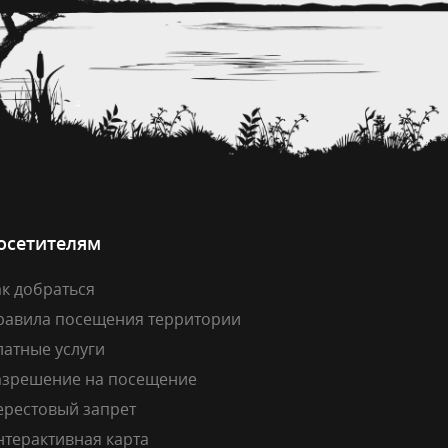
осетителям
к добраться
равила посещения территории
латные услуги
азрешение на посещение
ерестовый запрет
нтерактивная карта