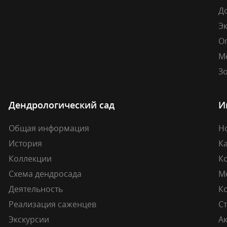
Д
Э
О
М
Зо
Дендрологический сад
И
Общая информация
Н
История
К
Коллекции
К
Схема дендросада
М
Деятельность
К
Реализация саженцев
Ст
Экскурсии
А