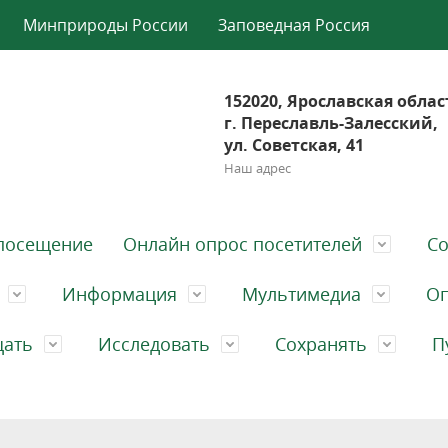
Минприроды России
Заповедная Россия
152020, Ярославская облас
г. Переславль-Залесский,
ул. Советская, 41
Наш адрес
посещение
Онлайн опрос посетителей
Со
Информация
Мультимедиа
Оп
щать
Исследовать
Сохранять
П