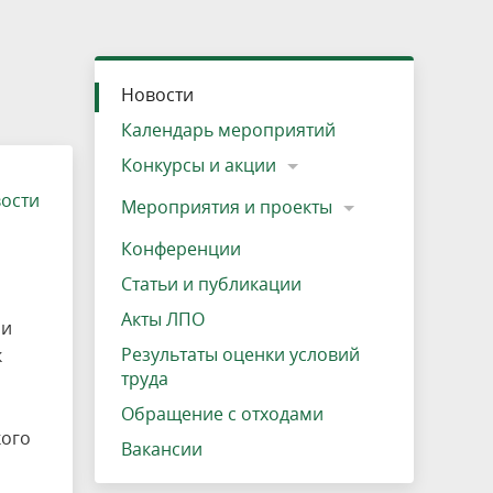
»
ещению
Документы
Разрешение на посещение
Схема дендросада
Мероприятия и проекты
Проекты
Мероприятия
Наша деятельность
Экосистема
Виды туров
Деревянная палатка
р
ира
Озеро Плещеево
Экологические тропы и туристские
Прокат велосипедов
Результаты оценки условий труда
Интерактивная карта
Кадастр объектов животного мира, не
Новости
маршруты
отнесенных к объектам охоты
Вакансии
Адрес, телефон, схема проезда
Календарь мероприятий
Конкурсы и акции
вости
Мероприятия и проекты
Конференции
Статьи и публикации
Акты ЛПО
ли
Результаты оценки условий
к
труда
Обращение с отходами
кого
Вакансии