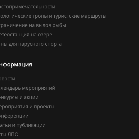
остопримечательности
кологические тропы и туристские маршруты
граничение на вылов рыбы
етеостанция на озере
ны для парусного спорта
нформация
овости
алендарь мероприятий
онкурсы и акции
ероприятия и проекты
онференции
атьи и публикации
кты ЛПО