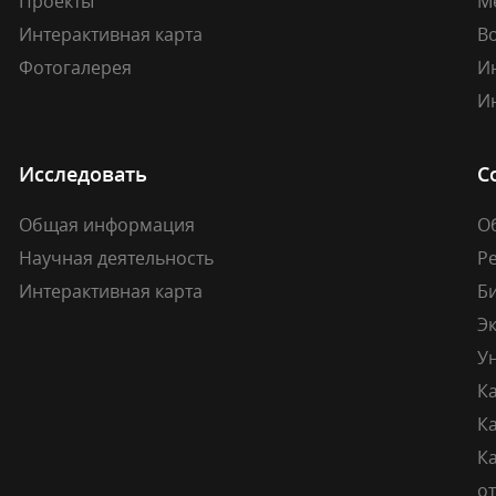
Проекты
М
Интерактивная карта
В
Фотогалерея
И
И
Исследовать
С
Общая информация
О
Научная деятельность
Р
Интерактивная карта
Б
Э
У
К
К
Ка
о