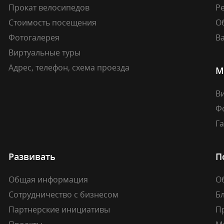
Прокат велосипедов
Ре
Стоимость посещения
О
Фотогалерея
В
Виртуальные туры
Адрес, телефон, схема проезда
М
В
Ф
Г
Развивать
П
Общая информация
О
Сотрудничество с бизнесом
Б
Партнерские инициативы
П