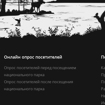
Онлайн опрос посетителей
П
Опрос посетителей перед посещением
Ка
национального парка
П
Опрос посетителей после посещения
П
национального парка
Р
Н
И