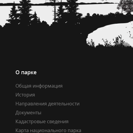
О парке
Общая информация
История
Направления деятельности
Документы
Кадастровые сведения
Карта национального парка