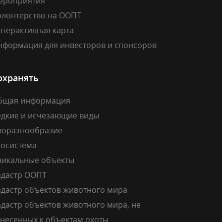
ероприятия
олонтерство на ООПТ
нтерактивная карта
нформация для инвесторов и спонсоров
охранять
бщая информация
едкие и исчезающие виды
иоразнообразие
косистема
никальные объекты
адастр ООПТ
адастр объектов животного мира
дастр объектов животного мира, не
тнесенных к объектам охоты