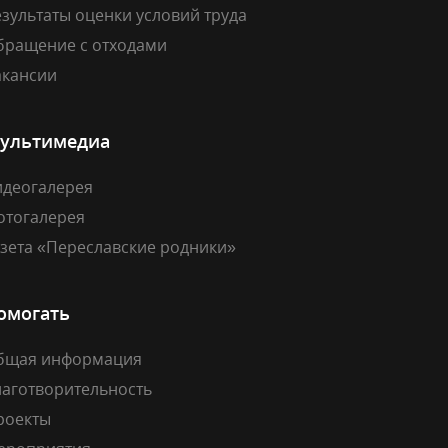
зультаты оценки условий труда
бращение с отходами
акансии
ультимедиа
идеогалерея
отогалерея
азета «Переславские родники»
омогать
бщая информация
лаготворительность
роекты