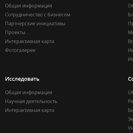
Общая информация
О
Сотрудничество с бизнесом
Б
Партнерские инициативы
П
Проекты
М
Интерактивная карта
В
Фотогалерея
И
И
Исследовать
С
Общая информация
О
Научная деятельность
Р
Интерактивная карта
Б
Э
У