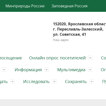
Минприроды России
Заповедная Россия
152020, Ярославская облас
г. Переславль-Залесский,
ул. Советская, 41
Наш адрес
посещение
Онлайн опрос посетителей
Со
Информация
Мультимедиа
Оп
щать
Исследовать
Сохранять
П