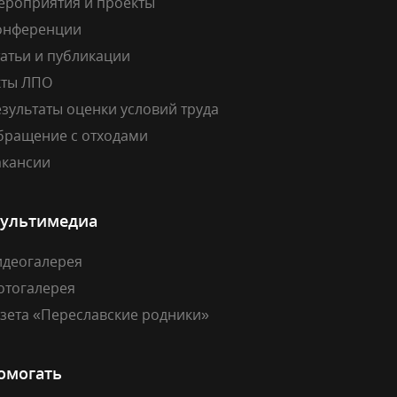
ероприятия и проекты
онференции
атьи и публикации
кты ЛПО
зультаты оценки условий труда
бращение с отходами
акансии
ультимедиа
идеогалерея
отогалерея
азета «Переславские родники»
омогать