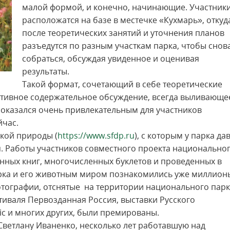
малой формой, и конечно, начинающие. Участник
расположатся на базе в местечке «Кухмарь», откуд
после теоретических занятий и уточнения планов
разъедутся по разным участкам парка, чтобы снов
собраться, обсуждая увиденное и оценивая
результаты.
Такой формат, сочетающий в себе теоретические
активное содержательное обсуждение, всегда выливающе
 оказался очень привлекательным для участников
йчас.
кой природы (
https://www.sfdp.ru
), с которым у парка да
. Работы участников совместного проекта национально
анных книг, многочисленных буклетов и проведенных в
арка и его животным миром познакомились уже миллион
фотографии, отснятые на территории национального пар
иваля Первозданная Россия, выставки Русского
ic и многих других, были премированы.
Светлану Иваненко, несколько лет работавшую над