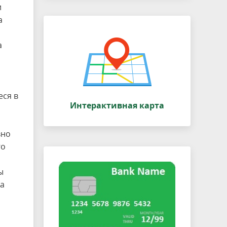
и
а
а
еся в
Интерактивная карта
вно
го
ы
ка