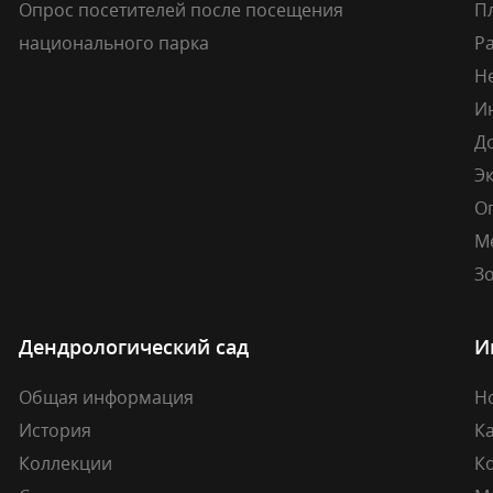
Опрос посетителей после посещения
П
национального парка
Р
Н
И
Д
Э
О
М
Зо
Дендрологический сад
И
Общая информация
Н
История
К
Коллекции
К