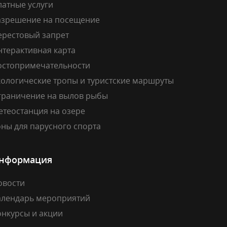
латные услуги
азрешение на посещение
ерестовый запрет
нтерактивная карта
остопримечательности
кологические тропы и туристские маршруты
граничение на вылов рыбы
етеостанция на озере
ны для парусного спорта
нформация
овости
алендарь мероприятий
онкурсы и акции