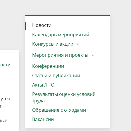
»
ещению
Документы
Разрешение на посещение
Схема дендросада
Мероприятия и проекты
Проекты
Мероприятия
Наша деятельность
Экосистема
Виды туров
Деревянная палатка
р
ира
Озеро Плещеево
Экологические тропы и туристские
Прокат велосипедов
Результаты оценки условий труда
Интерактивная карта
Кадастр объектов животного мира, не
Новости
маршруты
отнесенных к объектам охоты
Вакансии
Адрес, телефон, схема проезда
Календарь мероприятий
Конкурсы и акции
Мероприятия и проекты
вости
Конференции
Статьи и публикации
в
Акты ЛПО
Результаты оценки условий
утся
труда
и
Обращение с отходами
Вакансии
ные