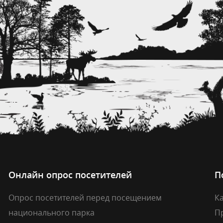
Онлайн опрос посетителей
П
Опрос посетителей перед посещением
Ка
национального парка
П