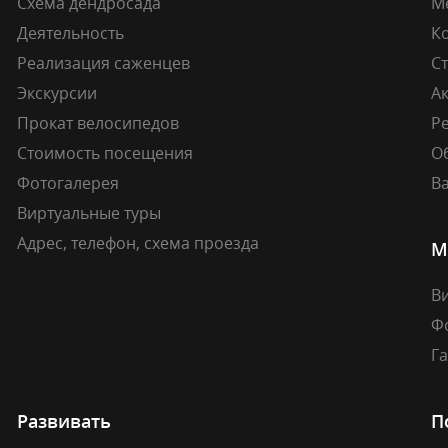
Схема дендросада
М
Деятельность
К
Реализация саженцев
Ст
Экскурсии
А
Прокат велосипедов
Ре
Стоимость посещения
О
Фотогалерея
В
Виртуальные туры
Адрес, телефон, схема проезда
М
В
Ф
Г
Развивать
П