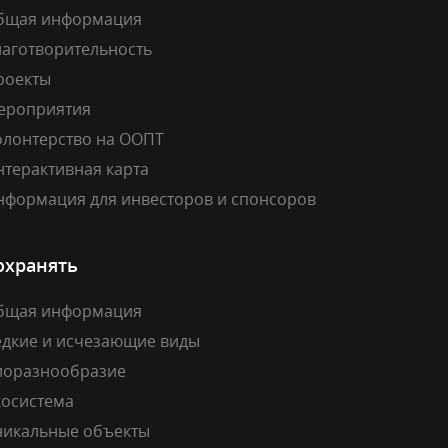
бщая информация
лаготворительность
роекты
ероприятия
олонтерство на ООПТ
нтерактивная карта
нформация для инвесторов и спонсоров
охранять
бщая информация
едкие и исчезающие виды
иоразнообразие
косистема
никальные объекты