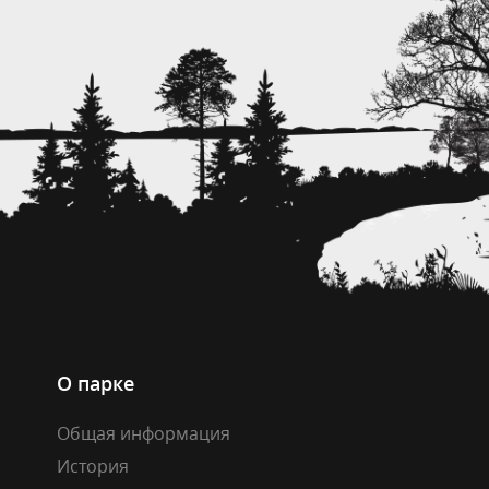
О парке
Общая информация
История