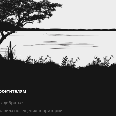
осетителям
к добраться
равила посещения территории