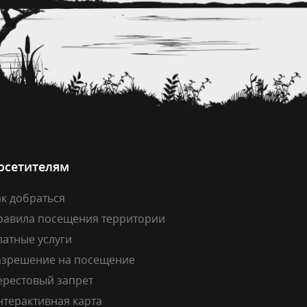
осетителям
к добраться
равила посещения территории
латные услуги
азрешение на посещение
ерестовый запрет
нтерактивная карта