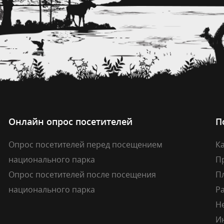
Онлайн опрос посетителей
П
Опрос посетителей перед посещением
Ка
национального парка
П
Опрос посетителей после посещения
П
национального парка
Р
Н
И