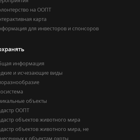
ероприятия
олонтерство на ООПТ
нтерактивная карта
нформация для инвесторов и спонсоров
охранять
бщая информация
едкие и исчезающие виды
иоразнообразие
косистема
никальные объекты
адастр ООПТ
адастр объектов животного мира
дастр объектов животного мира, не
тнесенных к объектам охоты