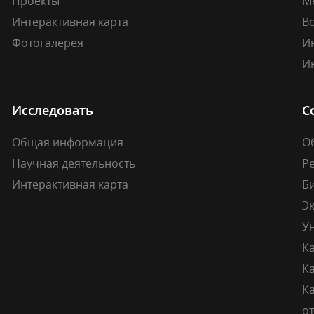
Проекты
М
Интерактивная карта
В
Фотогалерея
И
И
Исследовать
С
Общая информация
О
Научная деятельность
Р
Интерактивная карта
Б
Э
У
К
К
Ка
о