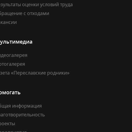
зультаты оценки условий труда
бращение с отходами
акансии
ультимедиа
идеогалерея
отогалерея
азета «Переславские родники»
омогать
бщая информация
лаготворительность
роекты