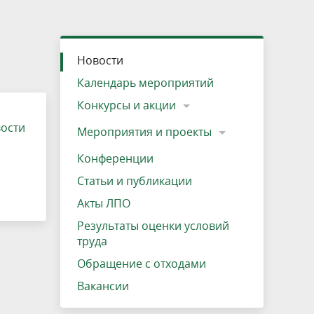
»
ещению
Документы
Разрешение на посещение
Схема дендросада
Мероприятия и проекты
Проекты
Мероприятия
Наша деятельность
Экосистема
Виды туров
Деревянная палатка
р
ира
Озеро Плещеево
Экологические тропы и туристские
Прокат велосипедов
Результаты оценки условий труда
Интерактивная карта
Кадастр объектов животного мира, не
Новости
маршруты
отнесенных к объектам охоты
Вакансии
Адрес, телефон, схема проезда
Календарь мероприятий
Конкурсы и акции
вости
Мероприятия и проекты
Конференции
Статьи и публикации
Акты ЛПО
Результаты оценки условий
труда
Обращение с отходами
Вакансии