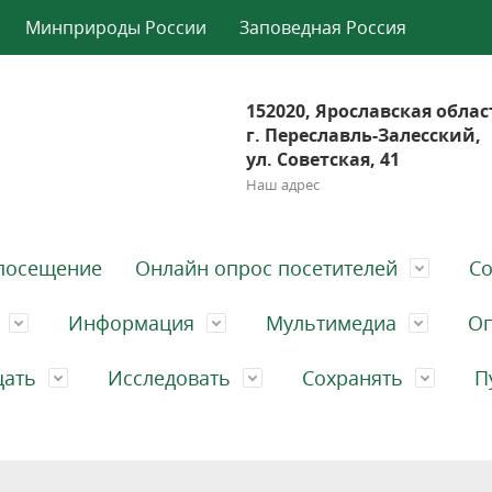
Минприроды России
Заповедная Россия
152020, Ярославская облас
г. Переславль-Залесский,
ул. Советская, 41
Наш адрес
посещение
Онлайн опрос посетителей
Со
Информация
Мультимедиа
Оп
щать
Исследовать
Сохранять
П