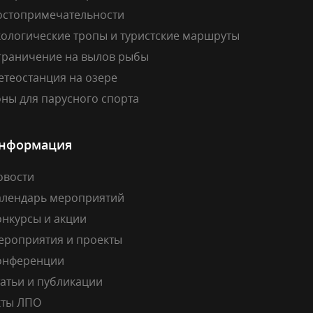
остопримечательности
кологические тропы и туристские маршруты
граничение на вылов рыбы
етеостанция на озере
ны для парусного спорта
нформация
овости
алендарь мероприятий
онкурсы и акции
ероприятия и проекты
онференции
атьи и публикации
кты ЛПО