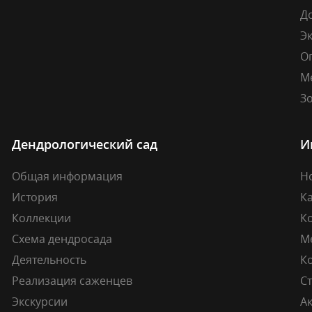
Д
Э
О
М
Зо
Дендрологический сад
И
Общая информация
Н
История
К
Коллекции
К
Схема дендросада
М
Деятельность
К
Реализация саженцев
Ст
Экскурсии
А