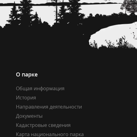
О парке
Общая информация
История
Направления деятельности
Документы
Кадастровые сведения
Карта национального парка