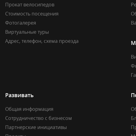
Прокат велосипедов
Ре
Стоимость посещения
О
Фотогалерея
В
Виртуальные туры
Адрес, телефон, схема проезда
М
В
Ф
Г
Развивать
П
Общая информация
О
Сотрудничество с бизнесом
Б
Партнерские инициативы
П