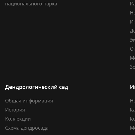
национального парка
Р
Н
И
Д
Э
О
М
Зо
Дендрологический сад
И
Общая информация
Н
История
К
Коллекции
К
Схема дендросада
М