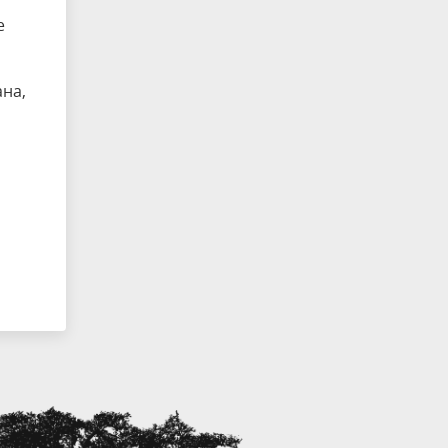
е
на,