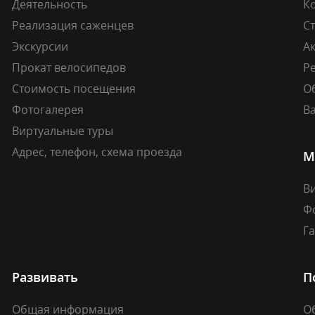
Деятельность
К
Реализация саженцев
Ст
Экскурсии
А
Прокат велосипедов
Ре
Стоимость посещения
О
Фотогалерея
В
Виртуальные туры
Адрес, телефон, схема проезда
М
В
Ф
Г
Развивать
П
Общая информация
О