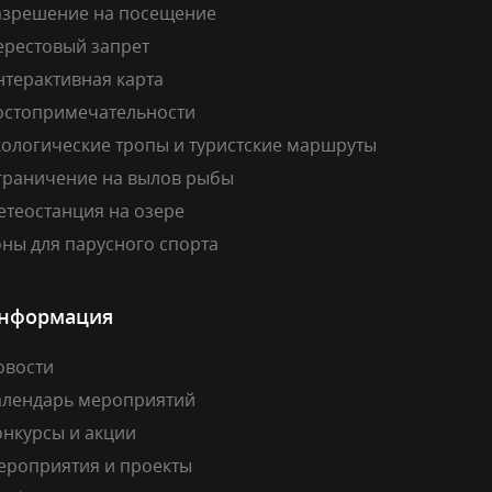
азрешение на посещение
ерестовый запрет
нтерактивная карта
остопримечательности
кологические тропы и туристские маршруты
граничение на вылов рыбы
етеостанция на озере
ны для парусного спорта
нформация
овости
алендарь мероприятий
онкурсы и акции
ероприятия и проекты