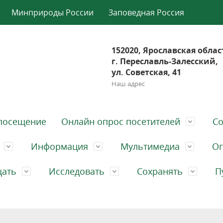
Минприроды России
Заповедная Россия
152020, Ярославская облас
г. Переславль-Залесский,
ул. Советская, 41
Наш адрес
посещение
Онлайн опрос посетителей
Со
Информация
Мультимедиа
Оп
щать
Исследовать
Сохранять
П