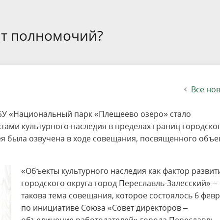
етителей после посещения
осещения территории
 мероприятий
ея
твет
ество с бизнесом
ительность
щение
еятельность
исчезающие виды
уризма
"Шалаш"
Направления деятельности
Платные услуги
Коллекции
Конкурсы и акции
Газета «Переславские родники
Партнерские инициативы
Проекты
Сводные данные по экопросв
Интерактивная карта
Биоразнообразие
Категории путешественников
Жилой дом
ного парка
на ООПТ
ионального парка
вная карта
я саженцев
публикации
ея
вная карта
ОПТ
Растительный и животный ми
Достопримечательности
Экскурсии
Акты ЛПО
Информация для инвесторов и
Кадастр объектов животного м
ят полномочий?
спонсоров
йствие коррупции
ея
Друзья и партнеры
Виртуальные туры
ция на озере
Зоны для парусного спорта
Интерактивная карта
Все но
БУ «Национальный парк «Плещеево озеро» стало
тами культурного наследия в пределах границ городско
дея была озвучена в ходе совещания, посвященного объе
«Объекты культурного наследия как фактор развит
городского округа город Переславль-Залесский» –
такова тема совещания, которое состоялось 6 фев
по инициативе Союза «Совет директоров –