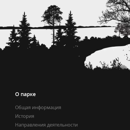
О парке
Общая информация
История
Направления деятельности