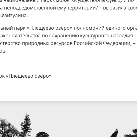
ом национальный парк сможет осуществлять функции по
а неподведомственной ему территории? – выразила сво
 Файзулина.
льный парк «Плещеево озеро» полномочий единого орга
аконодательства по сохранению культурного наследия
нистерство природных ресурсов Российской Федерации, –
ов.
рк «Плещеево озеро»