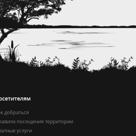
осетителям
к добраться
равила посещения территории
латные услуги