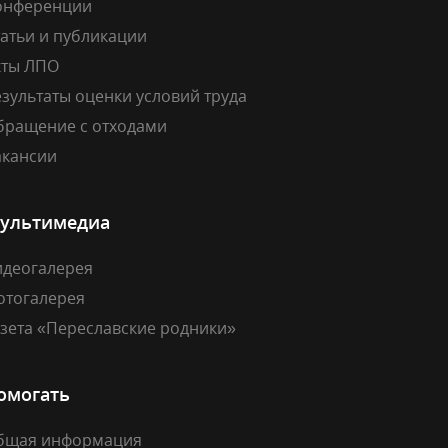
онференции
атьи и публикации
кты ЛПО
зультаты оценки условий труда
бращение с отходами
акансии
ультимедиа
идеогалерея
отогалерея
азета «Переславские родники»
омогать
бщая информация