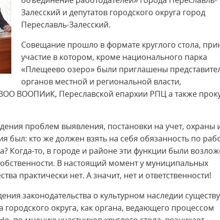
объединение работодателей» города Переславль-
Залесский и депутатов городского округа город
Переславль-Залесский.
Совещание прошло в формате круглого стола, при
участие в котором, кроме национального парка
«Плещеево озеро» были приглашены представите
органов местной и региональной власти,
 ВОО ВООПИиК, Переславской епархии РПЦ а также прок
дения проблем выявления, постановки на учет, охраны 
я был: кто же должен взять на себя обязанность по рабо
а? Когда-то, в городе и районе эти функции были возло
обственности. В настоящий момент у муниципальных
ва практически нет. А значит, нет и ответственности!
ния законодательства о культурном наследии существу
а городского округа, как органа, ведающего процессом