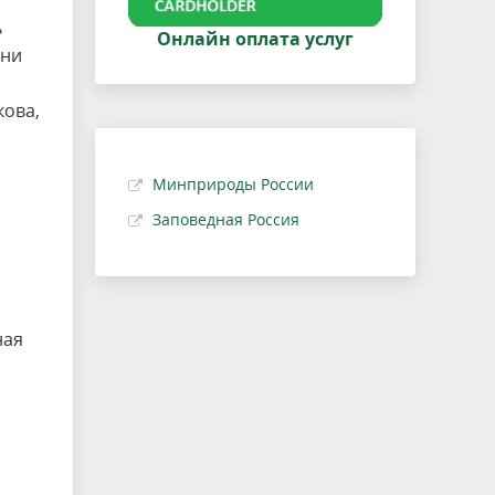
ь
Онлайн оплата услуг
ени
кова,
Минприроды России
Заповедная Россия
ная