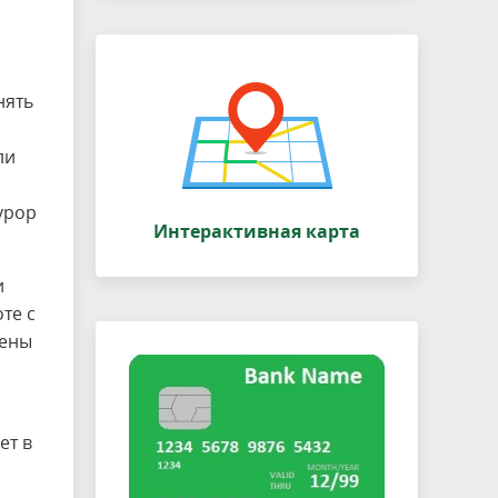
нять
ли
урор
Интерактивная карта
и
те с
жены
ет в