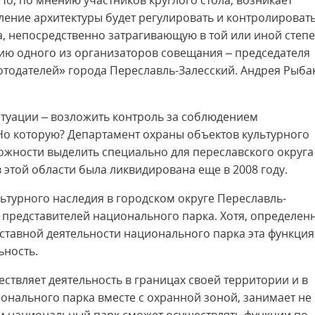
о, по мнению участников круглого стола, возникает
вление архитектуры будет регулировать и контролироват
а, непосредственно затрагивающую в той или иной степ
нию одного из организаторов совещания – председателя
тодателей» города Переславль-Залесский. Андрея Рыба
итуации – возложить контроль за соблюдением
 Но которую? Департамент охраны объектов культурного
ожности выделить специально для переславского округа
 этой области была ликвидирована еще в 2008 году.
ьтурного наследия в городском округе Переславль-
 представителей национального парка. Хотя, определен
уставной деятельности национального парка эта функция
ьность.
ствляет деятельность в границах своей территории и в
онального парка вместе с охранной зоной, занимает не