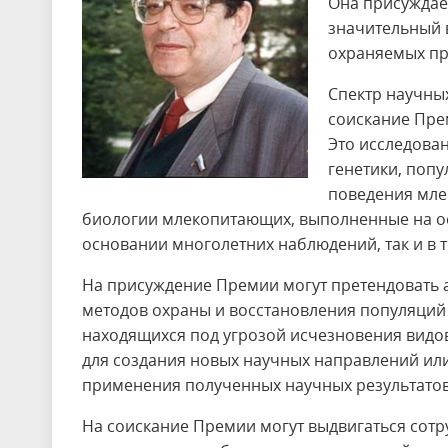
Она присуждае
значительный 
охраняемых пр
Спектр научных
соискание Пре
Это исследова
генетики, попу
поведения мл
биологии млекопитающих, выполненные на ос
основании многолетних наблюдений, так и в 
На присуждение Премии могут претендовать 
методов охраны и восстановления популяций
находящихся под угрозой исчезновения видов
для создания новых научных направлений ил
применения полученных научных результатов
На соискание Премии могут выдвигаться сотр