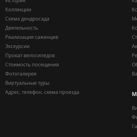
История
К
Коллекции
К
Схема дендросада
М
Деятельность
К
Реализация саженцев
Ст
Экскурсии
А
Прокат велосипедов
Ре
Стоимость посещения
О
Фотогалерея
В
Виртуальные туры
Адрес, телефон, схема проезда
М
В
Ф
Г