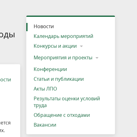
»
ещению
Документы
Разрешение на посещение
Схема дендросада
Мероприятия и проекты
Проекты
Мероприятия
Наша деятельность
Экосистема
Виды туров
Деревянная палатка
р
ира
Озеро Плещеево
Экологические тропы и туристские
Прокат велосипедов
Результаты оценки условий труда
Интерактивная карта
Кадастр объектов животного мира, не
Новости
маршруты
отнесенных к объектам охоты
Вакансии
Адрес, телефон, схема проезда
оды
Календарь мероприятий
Конкурсы и акции
Мероприятия и проекты
Конференции
Статьи и публикации
вости
Акты ЛПО
Результаты оценки условий
труда
Обращение с отходами
ется
Вакансии
х.