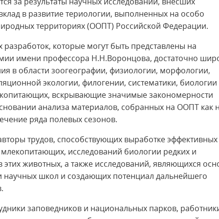
тся за результаты научных исследований, внёсших
вклад в развитие териологии, выполненных на особо
иродных территориях (ООПТ) Российской Федерации.
 разработок, которые могут быть представлены на
мии имени профессора Н.Н.Воронцова, достаточно широ
ния в области зоогеографии, физиологии, морфологии,
ляционной экологии, филогении, систематики, биологии
екопитающих, вскрывающие значимые закономерности
новании анализа материалов, собранных на ООПТ как 
течение ряда полевых сезонов.
авторы трудов, способствующих выработке эффективных
 млекопитающих, исследований биологии редких и
 этих животных, а также исследований, являющихся осн
и научных школ и создающих потенциал дальнейшего
.
удники заповедников и национальных парков, работник