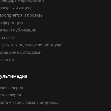
алендарь мероприятий
онкурсы и акции
ероприятия и проекты
онференции
атьи и публикации
кты ЛПО
зультаты оценки условий труда
бращение с отходами
акансии
ультимедиа
идеогалерея
отогалерея
азета «Переславские родники»