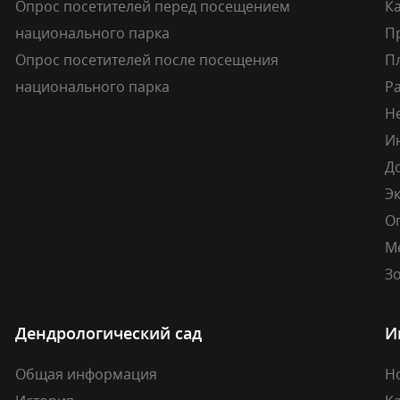
Опрос посетителей перед посещением
Ка
национального парка
П
Опрос посетителей после посещения
П
национального парка
Р
Н
И
Д
Э
О
М
Зо
Дендрологический сад
И
Общая информация
Н