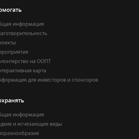
омогать
бщая информация
лаготворительность
роекты
ероприятия
олонтерство на ООПТ
нтерактивная карта
нформация для инвесторов и спонсоров
охранять
бщая информация
едкие и исчезающие виды
иоразнообразие