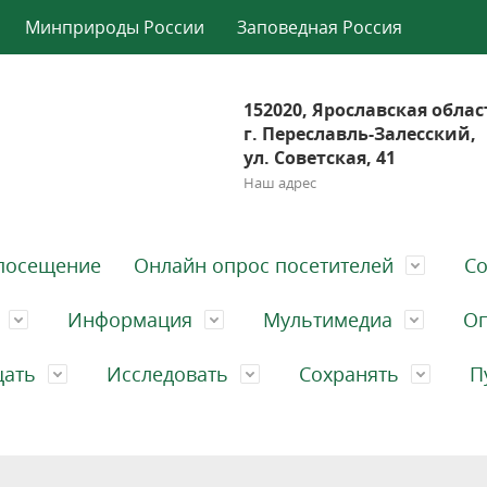
Минприроды России
Заповедная Россия
152020, Ярославская облас
г. Переславль-Залесский,
ул. Советская, 41
Наш адрес
посещение
Онлайн опрос посетителей
Со
Информация
Мультимедиа
Оп
щать
Исследовать
Сохранять
П