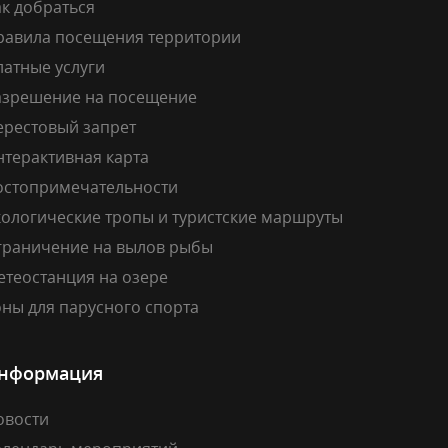
к добраться
равила посещения территории
латные услуги
азрешение на посещение
ерестовый запрет
нтерактивная карта
остопримечательности
кологические тропы и туристские маршруты
граничение на вылов рыбы
етеостанция на озере
ны для парусного спорта
нформация
овости