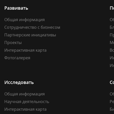
Развивать
П
Общая информация
О
Сотрудничество с бизнесом
Б
Партнерские инициативы
П
Проекты
М
Интерактивная карта
В
Фотогалерея
И
И
Исследовать
С
Общая информация
О
Научная деятельность
Р
Интерактивная карта
Б