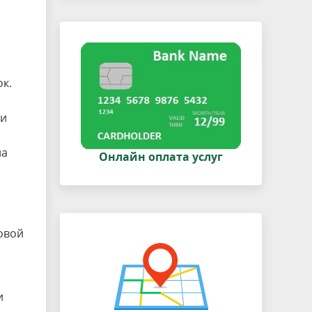
к.
 и
на
Онлайн оплата услуг
овой
и