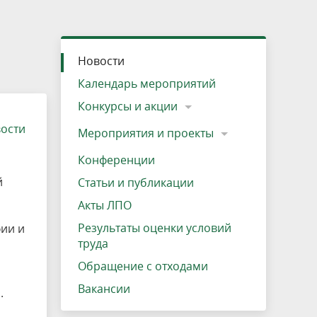
»
ещению
Документы
Разрешение на посещение
Схема дендросада
Мероприятия и проекты
Проекты
Мероприятия
Наша деятельность
Экосистема
Виды туров
Деревянная палатка
р
ира
Озеро Плещеево
Экологические тропы и туристские
Прокат велосипедов
Результаты оценки условий труда
Интерактивная карта
Кадастр объектов животного мира, не
Новости
маршруты
отнесенных к объектам охоты
Вакансии
Адрес, телефон, схема проезда
Календарь мероприятий
Конкурсы и акции
вости
Мероприятия и проекты
Конференции
й
Статьи и публикации
Акты ЛПО
Результаты оценки условий
ии и
труда
Обращение с отходами
Вакансии
.