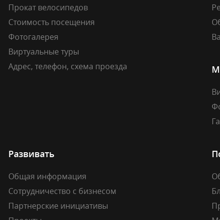
Прокат велосипедов
Ре
Стоимость посещения
О
Фотогалерея
В
Виртуальные туры
Адрес, телефон, схема проезда
М
В
Ф
Г
Развивать
П
Общая информация
О
Сотрудничество с бизнесом
Б
Партнерские инициативы
П