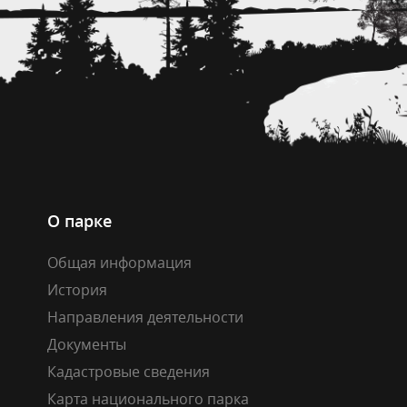
О парке
Общая информация
История
Направления деятельности
Документы
Кадастровые сведения
Карта национального парка