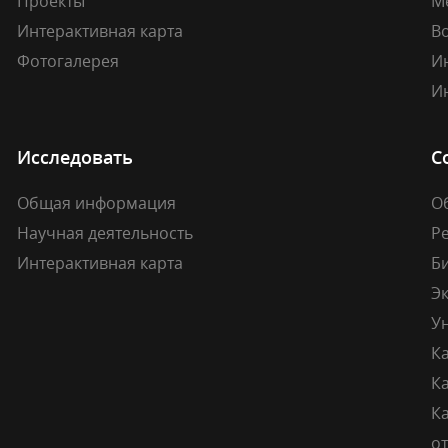
Проекты
М
Интерактивная карта
В
Фотогалерея
И
И
Исследовать
С
Общая информация
О
Научная деятельность
Р
Интерактивная карта
Б
Э
У
К
К
Ка
о