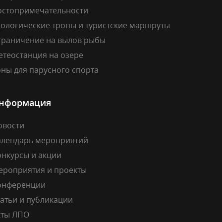
остопримечательности
кологические тропы и туристские маршруты
граничение на вылов рыбы
етеостанция на озере
ны для парусного спорта
нформация
овости
алендарь мероприятий
онкурсы и акции
ероприятия и проекты
онференции
атьи и публикации
кты ЛПО