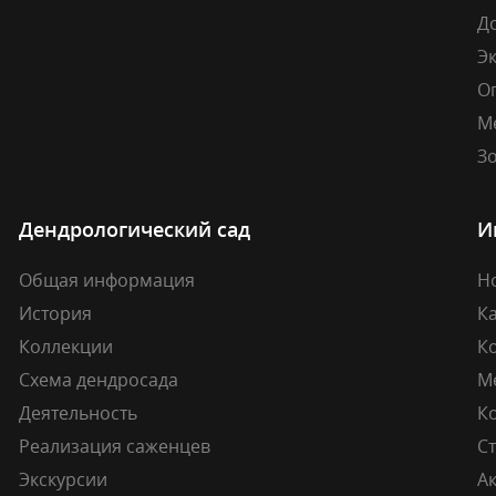
Д
Э
О
М
Зо
Дендрологический сад
И
Общая информация
Н
История
К
Коллекции
К
Схема дендросада
М
Деятельность
К
Реализация саженцев
Ст
Экскурсии
А