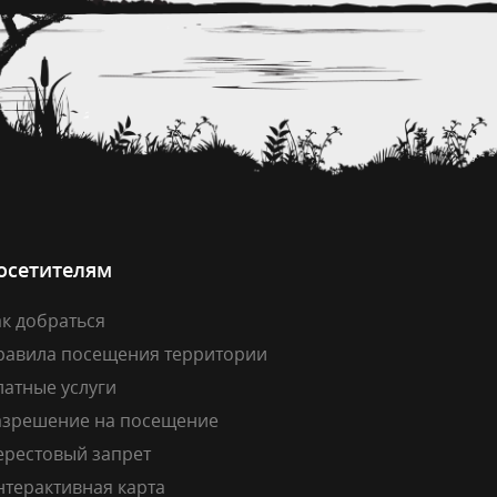
осетителям
к добраться
равила посещения территории
латные услуги
азрешение на посещение
ерестовый запрет
нтерактивная карта