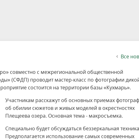
етителей после посещения
осещения территории
 мероприятий
ея
твет
ество с бизнесом
ительность
щение
еятельность
исчезающие виды
уризма
"Шалаш"
Направления деятельности
Платные услуги
Коллекции
Конкурсы и акции
Газета «Переславские родники
Партнерские инициативы
Проекты
Сводные данные по экопросв
Интерактивная карта
Биоразнообразие
Категории путешественников
Жилой дом
ного парка
на ООПТ
ионального парка
вная карта
я саженцев
публикации
ея
вная карта
ОПТ
Растительный и животный ми
Достопримечательности
Экскурсии
Акты ЛПО
Информация для инвесторов и
Кадастр объектов животного м
спонсоров
йствие коррупции
ея
Друзья и партнеры
Виртуальные туры
ция на озере
Зоны для парусного спорта
Интерактивная карта
Все но
еро» совместно с межрегиональной общественной
ды» (СФДП) проводит мастер-класс по фотографии дико
роприятие состоится на территории базы «Кухмарь».
Участникам расскажут об основных приемах фотограф
об обилии сюжетов и живых моделей в окрестностях
Плещеева озера. Основная тема - макросъемка.
Специально будет обсуждаться беззеркальная техника
Предполагается использование самых современных