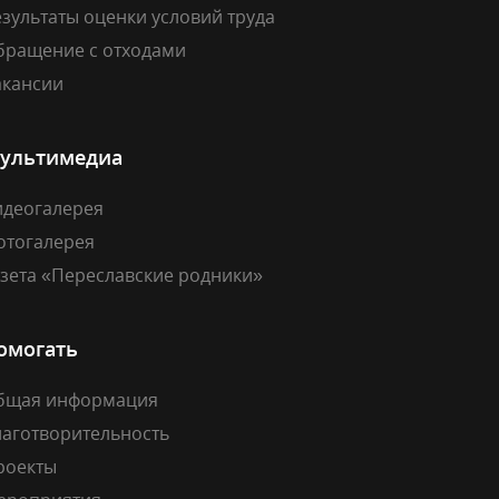
зультаты оценки условий труда
бращение с отходами
акансии
ультимедиа
идеогалерея
отогалерея
азета «Переславские родники»
омогать
бщая информация
лаготворительность
роекты