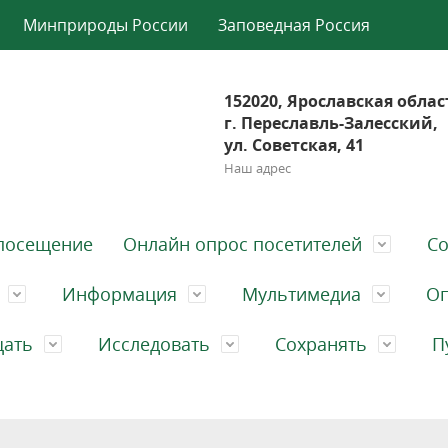
Минприроды России
Заповедная Россия
152020, Ярославская облас
г. Переславль-Залесский,
ул. Советская, 41
Наш адрес
посещение
Онлайн опрос посетителей
Со
Информация
Мультимедиа
Оп
щать
Исследовать
Сохранять
П