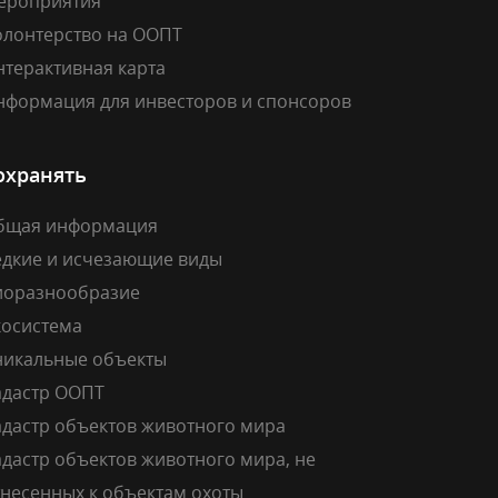
ероприятия
олонтерство на ООПТ
нтерактивная карта
нформация для инвесторов и спонсоров
охранять
бщая информация
едкие и исчезающие виды
иоразнообразие
косистема
никальные объекты
адастр ООПТ
адастр объектов животного мира
дастр объектов животного мира, не
тнесенных к объектам охоты