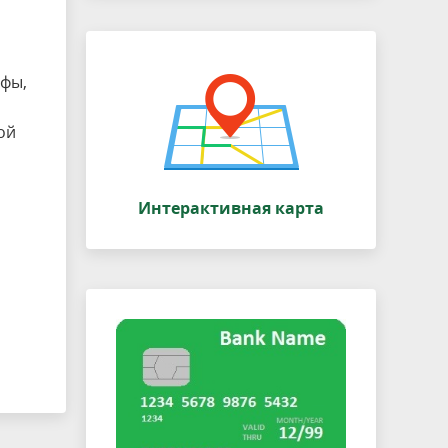
афы,
ой
и
Интерактивная карта