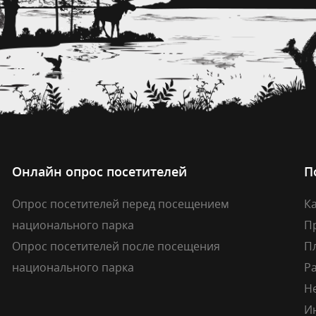
Онлайн опрос посетителей
П
Опрос посетителей перед посещением
Ка
национального парка
П
Опрос посетителей после посещения
П
национального парка
Р
Н
И