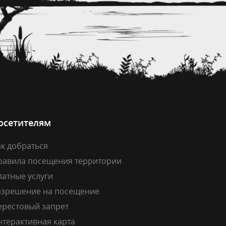
осетителям
к добраться
равила посещения территории
латные услуги
азрешение на посещение
ерестовый запрет
нтерактивная карта