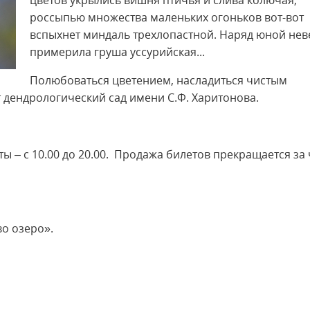
цветов укрылись вишня птичья и слива колючая,
россыпью множества маленьких огоньков вот-вот
вспыхнет миндаль трехлопастной. Наряд юной нев
примерила груша уссурийская...
Полюбоваться цветением, насладиться чистым
 дендрологический сад имени С.Ф. Харитонова.
ы – с 10.00 до 20.00. Продажа билетов прекращается за 
о озеро».