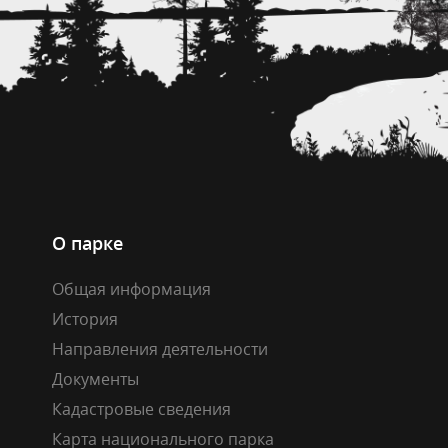
О парке
Общая информация
История
Направления деятельности
Документы
Кадастровые сведения
Карта национального парка