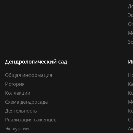
Д
Э
О
М
Зо
Дендрологический сад
И
Общая информация
Н
История
К
Коллекции
К
Схема дендросада
М
Деятельность
К
Реализация саженцев
Ст
Экскурсии
А