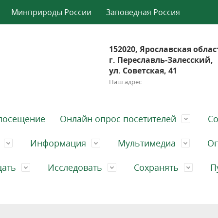
Минприроды России
Заповедная Россия
152020, Ярославская облас
г. Переславль-Залесский,
ул. Советская, 41
Наш адрес
посещение
Онлайн опрос посетителей
Со
Информация
Мультимедиа
Оп
щать
Исследовать
Сохранять
П