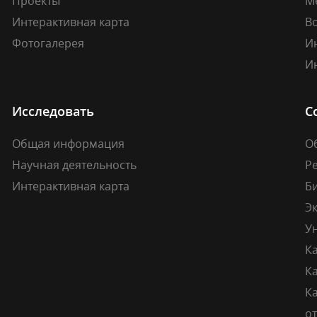
Проекты
М
Интерактивная карта
В
Фотогалерея
И
И
Исследовать
С
Общая информация
О
Научная деятельность
Р
Интерактивная карта
Б
Э
У
К
К
Ка
о