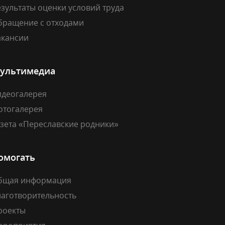
зультаты оценки условий труда
бращение с отходами
акансии
ультимедиа
идеогалерея
отогалерея
азета «Переславские родники»
омогать
бщая информация
лаготворительность
роекты