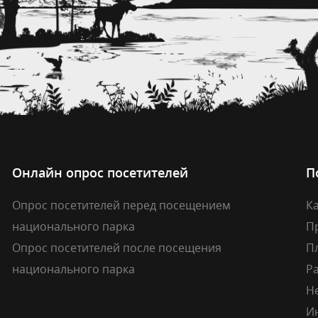
Онлайн опрос посетителей
П
Опрос посетителей перед посещением
Ка
национального парка
П
Опрос посетителей после посещения
П
национального парка
Р
Н
И