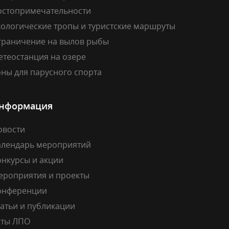
остопримечательности
кологические тропы и туристские маршруты
граничение на вылов рыбы
етеостанция на озере
ны для парусного спорта
нформация
овости
алендарь мероприятий
онкурсы и акции
ероприятия и проекты
онференции
атьи и публикации
кты ЛПО