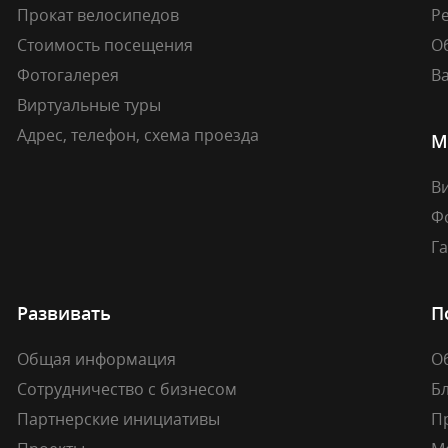
Прокат велосипедов
Ре
Стоимость посещения
О
Фотогалерея
В
Виртуальные туры
Адрес, телефон, схема проезда
М
В
Ф
Г
Развивать
П
Общая информация
О
Сотрудничество с бизнесом
Б
Партнерские инициативы
П