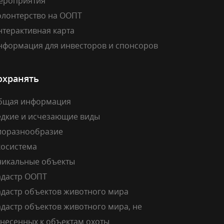
ероприятия
олонтерство на ООПТ
нтерактивная карта
нформация для инвесторов и спонсоров
охранять
бщая информация
едкие и исчезающие виды
иоразнообразие
косистема
никальные объекты
адастр ООПТ
адастр объектов животного мира
дастр объектов животного мира, не
тнесенных к объектам охоты