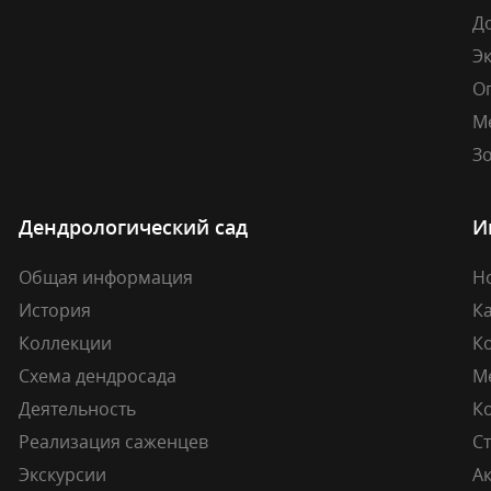
Д
Э
О
М
Зо
Дендрологический сад
И
Общая информация
Н
История
К
Коллекции
К
Схема дендросада
М
Деятельность
К
Реализация саженцев
Ст
Экскурсии
А