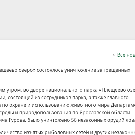
етителей после посещения
осещения территории
 мероприятий
ея
твет
ество с бизнесом
ительность
щение
еятельность
исчезающие виды
уризма
"Шалаш"
Направления деятельности
Платные услуги
Коллекции
Конкурсы и акции
Газета «Переславские родники
Партнерские инициативы
Проекты
Сводные данные по экопросв
Интерактивная карта
Биоразнообразие
Категории путешественников
Жилой дом
ного парка
на ООПТ
ионального парка
вная карта
я саженцев
публикации
ея
вная карта
ОПТ
Растительный и животный ми
Достопримечательности
Экскурсии
Акты ЛПО
Информация для инвесторов и
Кадастр объектов животного м
спонсоров
йствие коррупции
ея
Друзья и партнеры
Виртуальные туры
ция на озере
Зоны для парусного спорта
Интерактивная карта
Все но
Плещеево озеро» состоялось уничтожение запрещенных
м утром, во дворе национального парка «Плещеево озе
ии, состоящей из сотрудников парка, а также главного
а по охране и использованию животного мира Департам
реды и природопользования по Ярославской области -
ча Гурова, было уничтожено 56 незаконных орудий лов
количество изъятых рыболовных сетей и других незаконн