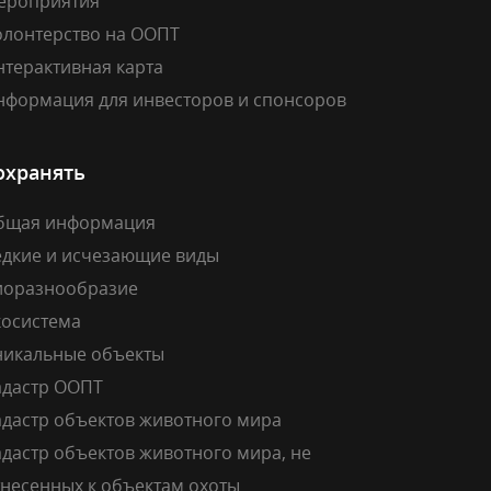
ероприятия
олонтерство на ООПТ
нтерактивная карта
нформация для инвесторов и спонсоров
охранять
бщая информация
едкие и исчезающие виды
иоразнообразие
косистема
никальные объекты
адастр ООПТ
адастр объектов животного мира
дастр объектов животного мира, не
тнесенных к объектам охоты