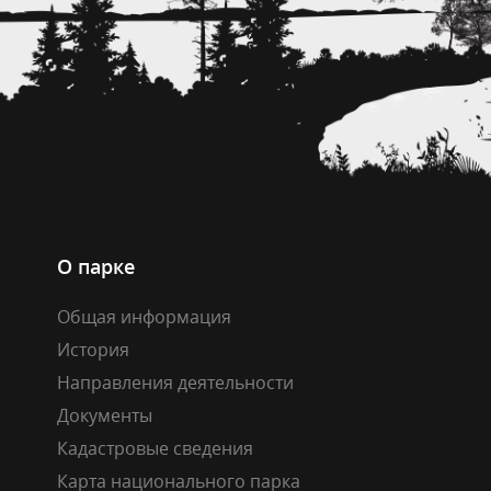
О парке
Общая информация
История
Направления деятельности
Документы
Кадастровые сведения
Карта национального парка