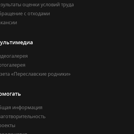
зультаты оценки условий труда
бращение с отходами
акансии
ультимедиа
идеогалерея
отогалерея
азета «Переславские родники»
омогать
бщая информация
лаготворительность
роекты