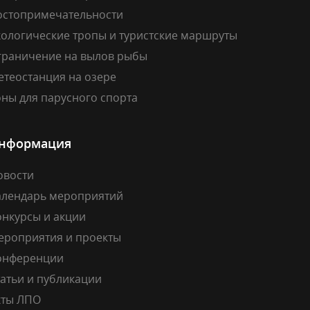
остопримечательности
кологические тропы и туристские маршруты
граничение на вылов рыбы
етеостанция на озере
ны для парусного спорта
нформация
овости
алендарь мероприятий
онкурсы и акции
ероприятия и проекты
онференции
атьи и публикации
кты ЛПО