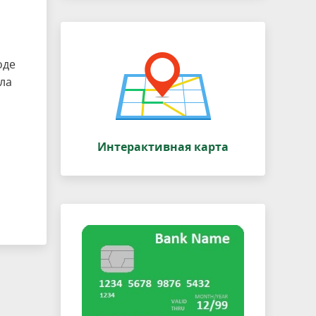
оде
ола
Интерактивная карта