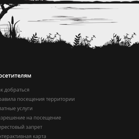
осетителям
к добраться
равила посещения территории
латные услуги
азрешение на посещение
ерестовый запрет
нтерактивная карта