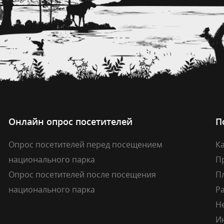
Онлайн опрос посетителей
П
Опрос посетителей перед посещением
Ка
национального парка
П
Опрос посетителей после посещения
П
национального парка
Р
Н
И