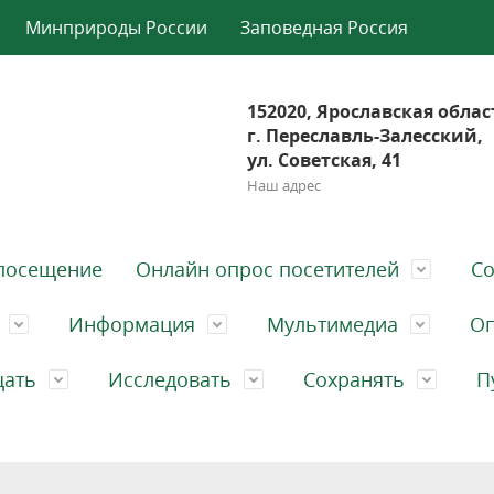
Минприроды России
Заповедная Россия
152020, Ярославская облас
г. Переславль-Залесский,
ул. Советская, 41
Наш адрес
посещение
Онлайн опрос посетителей
Со
Информация
Мультимедиа
Оп
щать
Исследовать
Сохранять
П