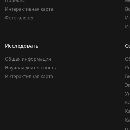
Проекты
М
Интерактивная карта
В
Фотогалерея
И
И
Исследовать
С
Общая информация
О
Научная деятельность
Р
Интерактивная карта
Б
Э
У
К
К
Ка
о