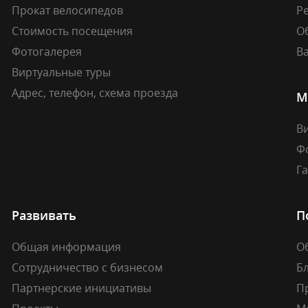
Прокат велосипедов
Ре
Стоимость посещения
О
Фотогалерея
В
Виртуальные туры
Адрес, телефон, схема проезда
М
В
Ф
Г
Развивать
П
Общая информация
О
Сотрудничество с бизнесом
Б
Партнерские инициативы
П