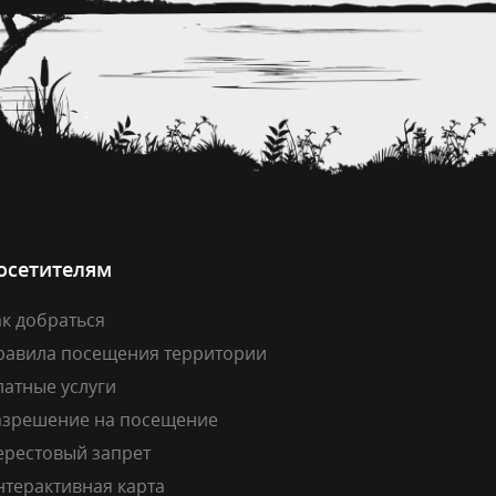
осетителям
к добраться
равила посещения территории
латные услуги
азрешение на посещение
ерестовый запрет
нтерактивная карта