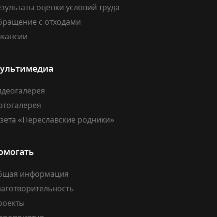
зультаты оценки условий труда
бращение с отходами
акансии
ультимедиа
идеогалерея
отогалерея
азета «Переславские родники»
омогать
бщая информация
лаготворительность
роекты