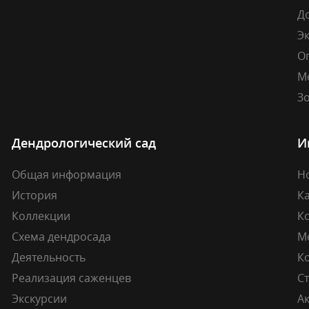
Д
Э
О
М
Зо
Дендрологический сад
И
Общая информация
Н
История
К
Коллекции
К
Схема дендросада
М
Деятельность
К
Реализация саженцев
Ст
Экскурсии
А