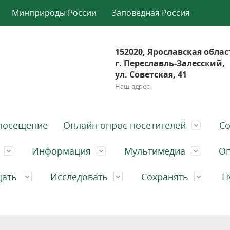
Минприроды России
Заповедная Россия
152020, Ярославская облас
г. Переславль-Залесский,
ул. Советская, 41
Наш адрес
посещение
Онлайн опрос посетителей
Со
Информация
Мультимедиа
Оп
щать
Исследовать
Сохранять
П