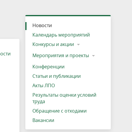
»
ещению
Документы
Разрешение на посещение
Схема дендросада
Мероприятия и проекты
Проекты
Мероприятия
Наша деятельность
Экосистема
Виды туров
Деревянная палатка
р
ира
Озеро Плещеево
Экологические тропы и туристские
Прокат велосипедов
Результаты оценки условий труда
Интерактивная карта
Кадастр объектов животного мира, не
Новости
маршруты
отнесенных к объектам охоты
Вакансии
Адрес, телефон, схема проезда
Календарь мероприятий
Конкурсы и акции
вости
Мероприятия и проекты
Конференции
Статьи и публикации
Акты ЛПО
Результаты оценки условий
труда
Обращение с отходами
Вакансии