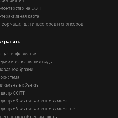
ероприятия
олонтерство на ООПТ
нтерактивная карта
нформация для инвесторов и спонсоров
охранять
бщая информация
едкие и исчезающие виды
иоразнообразие
косистема
никальные объекты
адастр ООПТ
адастр объектов животного мира
дастр объектов животного мира, не
тнесенных к объектам охоты