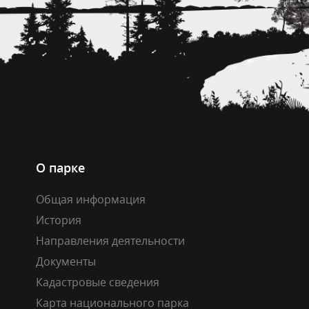
О парке
Общая информация
История
Направления деятельности
Документы
Кадастровые сведения
Карта национального парка