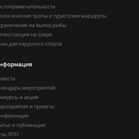
остопримечательности
кологические тропы и туристские маршруты
граничение на вылов рыбы
етеостанция на озере
ны для парусного спорта
нформация
овости
алендарь мероприятий
онкурсы и акции
ероприятия и проекты
онференции
атьи и публикации
кты ЛПО