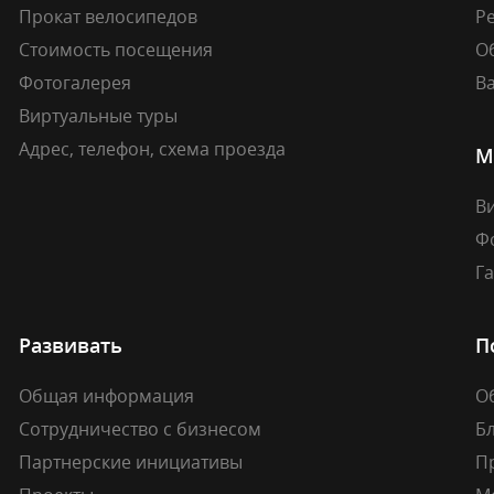
Прокат велосипедов
Ре
Стоимость посещения
О
Фотогалерея
В
Виртуальные туры
Адрес, телефон, схема проезда
М
В
Ф
Г
Развивать
П
Общая информация
О
Сотрудничество с бизнесом
Б
Партнерские инициативы
П