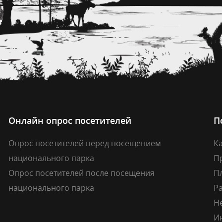
Онлайн опрос посетителей
П
Опрос посетителей перед посещением
Ка
национального парка
П
Опрос посетителей после посещения
П
национального парка
Р
Н
И