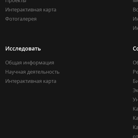
Проекты
М
Интерактивная карта
В
Фотогалерея
И
И
Исследовать
С
Общая информация
О
Научная деятельность
Р
Интерактивная карта
Б
Э
У
К
К
Ка
о