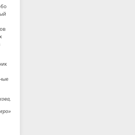
обо
ный
ков
х
в
ник
ьные
кова,
зеро»