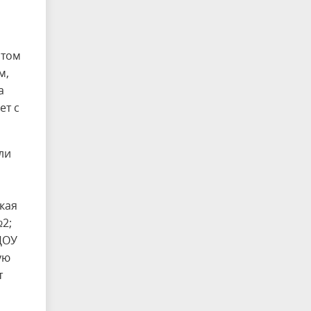
этом
м,
а
ет с
ли
кая
№2;
ДОУ
ую
т