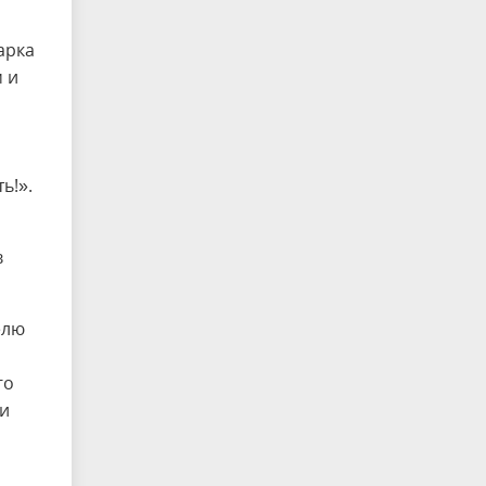
арка
 и
ь!».
в
елю
го
 и