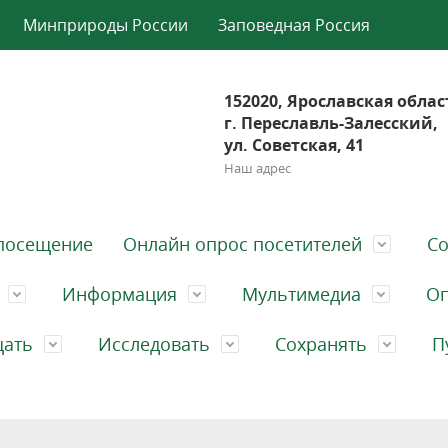
Минприроды России
Заповедная Россия
152020, Ярославская облас
г. Переславль-Залесский,
ул. Советская, 41
Наш адрес
посещение
Онлайн опрос посетителей
Со
Информация
Мультимедиа
Оп
щать
Исследовать
Сохранять
П