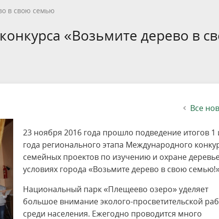
етителей после посещения
осещения территории
 мероприятий
ея
твет
ество с бизнесом
ительность
щение
еятельность
исчезающие виды
уризма
"Шалаш"
Направления деятельности
Платные услуги
Коллекции
Конкурсы и акции
Газета «Переславские родники
Партнерские инициативы
Проекты
Сводные данные по экопросв
Интерактивная карта
Биоразнообразие
Категории путешественников
Жилой дом
во в свою семью
ного парка
на ООПТ
ионального парка
вная карта
я саженцев
публикации
ея
вная карта
ОПТ
Растительный и животный ми
Достопримечательности
Экскурсии
Акты ЛПО
Информация для инвесторов и
Кадастр объектов животного м
 конкурса «Возьмите дерево в с
спонсоров
йствие коррупции
ея
Друзья и партнеры
Виртуальные туры
ция на озере
Зоны для парусного спорта
Интерактивная карта
Все но
23 ноября 2016 года прошло подведение итогов 1 
года регионального этапа Международного конку
семейных проектов по изучению и охране деревье
условиях города «Возьмите дерево в свою семью!»
Национальный парк «Плещеево озеро» уделяет
большое внимание эколого-просветительской раб
среди населения. Ежегодно проводится много