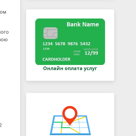
ном
ного
вою
Онлайн оплата услуг
2