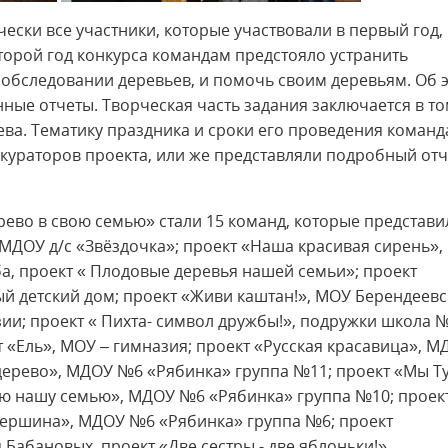
ически все участники, которые участвовали в первый год,
второй год конкурса командам предстояло устранить
обследовании деревьев, и помочь своим деревьям. Об 
ные отчеты. Творческая часть задания заключается в то
ева. Тематику праздника и сроки его проведения команд
кураторов проекта, или же представляли подробный отч
рево в свою семью» стали 15 команд, которые представи
 МДОУ д/с «Звёздочка»; проект «Наша красивая сирень»,
, проект « Плодовые деревья нашей семьи»; проект
ый детский дом; проект «Живи каштан!», МОУ Берендеевс
зии; проект « Пихта- символ дружбы!», подружки школа 
 «Ель», МОУ – гимназия; проект «Русская красавица», М
дерево», МДОУ №6 «Рябинка» группа №11; проект «Мы Т
ую нашу семью», МДОУ №6 «Рябинка» группа №10; проек
 вершина», МДОУ №6 «Рябинка» группа №6; проект
Бабановых, проект «Две сестры - две яблоньки!»