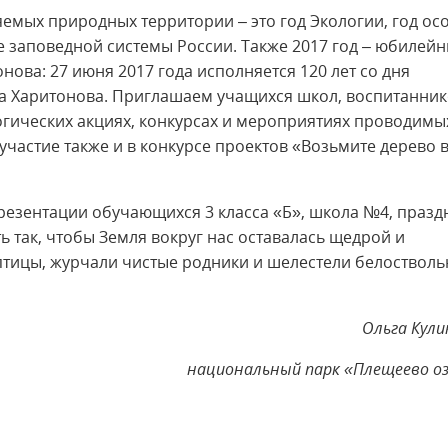
яемых природных территории – это год Экологии, год ос
 заповедной системы России. Также 2017 год – юбилей
нова: 27 июня 2017 года исполняется 120 лет со дня
а Харитонова. Приглашаем учащихся школ, воспитанни
логических акциях, конкурсах и мероприятиях проводимы
астие также и в конкурсе проектов «Возьмите дерево 
резентации обучающихся 3 класса «Б», школа №4, празд
ь так, чтобы Земля вокруг нас оставалась щедрой и
 птицы, журчали чистые родники и шелестели белоствол
Ольга Кули
национальный парк «Плещеево о