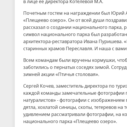
в лице ее директора Котелевой М.А.
Почетным гостем на награждении был Юрий А
«Плещеево озеро». Он от всей души поздрави
рассказал о создании национального парка, 
символ национального парка был разработан
архитектора-реставратора Ивана Пуришева. 
старинных храмов Переславля. И наша с вами 
Всем командам были вручены кормушки, чтоб
заботились о пернатых соседях зимой. Сотруд
зимней акции «Птичья столовая».
Сергей Кочев, заместитель директора по тур
каждой команды замечательные фотографии 
натуралистов» - фотографии с изображением 
дятла, хохлатой синицы, скопы, тетеревов на 
удивлением рассматривали фотографии, на к
национального парка «Плещеево озеро».