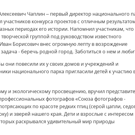
лексеевич Чаплин – первый директор национального п
л участников конкурса проектов с отличным результатом
разных периодах его истории. Напомнил участникам, что
 творческой группой под руководством известного
«Иван Борисович внес огромную лепту в возрождение
задача - беречь родной город. Заботиться о нем и любит
ы они повесили их у своих домов и учреждений и
ники национального парка пригласили детей к участию 
изму и экологическому просвещению, вручил представит
профессиональных фотографов «Союза фотографов -
потрясающих по красоте редких птиц (серой цапли, седо
току) и зверей нашего края. Дети и взрослые с интересом
оторых раскрывался удивительный мир природы