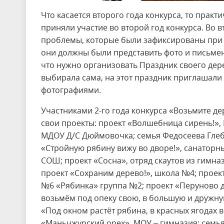
Что касается второго года конкурса, то практ
приняли участие во второй год конкурса. Во 
проблемы, которые были зафиксированы при 
они должны были представить фото и письмен
что нужно организовать Праздник своего дер
выбирала сама, на этот праздник приглашали 
фотографиями.
Участниками 2-го года конкурса «Возьмите де
свои проекты: проект «Волшебница сирень!»,
МДОУ Д/С Дюймовочка; семья Федосеева Глеба
«Стройную рябину вижу во дворе!», санаторн
СОШ; проект «Сосна», отряд скаутов из гимна
проект «Сохраним дерево!», школа №4; проект
№6 «Рябинка» группа №2; проект «Перуново 
возьмём под опеку свою, в большую и дружн
«Под окном растёт рябина, в красных ягодах
«Маньчжурский орех», МОУ – гимназия; семья 