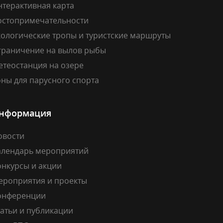
нтерактивная карта
остопримечательности
кологические тропы и туристские маршруты
граничение на вылов рыбы
етеостанция на озере
ны для парусного спорта
нформация
овости
алендарь мероприятий
онкурсы и акции
ероприятия и проекты
онференции
атьи и публикации