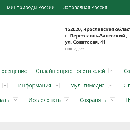
Минприроды России
Заповедная Россия
152020, Ярославская облас
г. Переславль-Залесский,
ул. Советская, 41
Наш адрес
посещение
Онлайн опрос посетителей
Со
Информация
Мультимедиа
Оп
щать
Исследовать
Сохранять
П