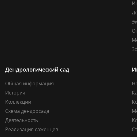
И
Д
Э
О
М
Зо
Дендрологический сад
И
Общая информация
Н
История
К
Коллекции
К
Схема дендросада
М
Деятельность
К
Реализация саженцев
Ст