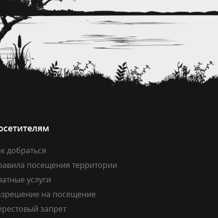
осетителям
к добраться
равила посещения территории
латные услуги
азрешение на посещение
ерестовый запрет