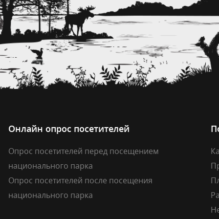
Онлайн опрос посетителей
П
Опрос посетителей перед посещением
Ка
национального парка
П
Опрос посетителей после посещения
П
национального парка
Р
Н