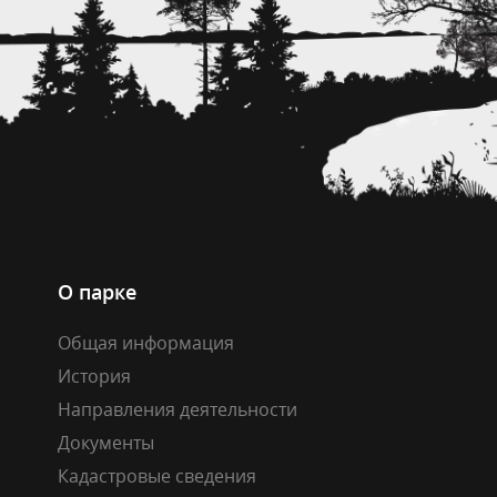
О парке
Общая информация
История
Направления деятельности
Документы
Кадастровые сведения