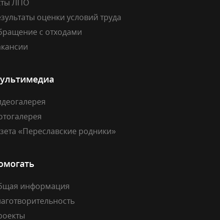
кты ЛПО
зультаты оценки условий труда
бращение с отходами
акансии
ультимедиа
идеогалерея
отогалерея
азета «Переславские родники»
омогать
бщая информация
лаготворительность
роекты