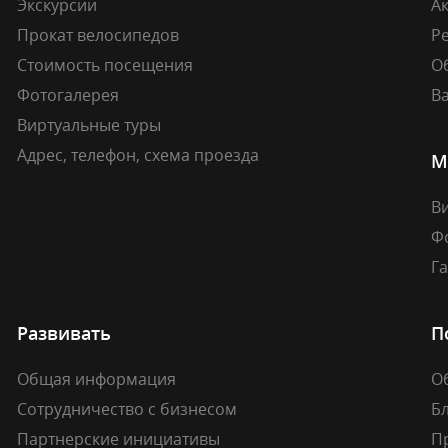
Экскурсии
А
Прокат велосипедов
Ре
Стоимость посещения
О
Фотогалерея
В
Виртуальные туры
Адрес, телефон, схема проезда
М
В
Ф
Г
Развивать
П
Общая информация
О
Сотрудничество с бизнесом
Б
Партнерские инициативы
П