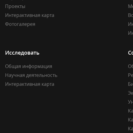
Проекты
М
Интерактивная карта
В
Фотогалерея
И
И
Исследовать
С
Общая информация
О
Научная деятельность
Р
Интерактивная карта
Б
Э
У
К
К
Ка