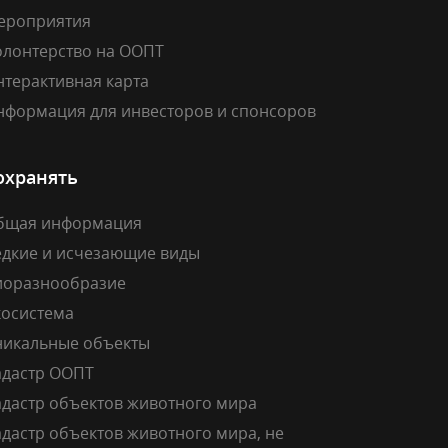
ероприятия
олонтерство на ООПТ
нтерактивная карта
нформация для инвесторов и спонсоров
охранять
бщая информация
едкие и исчезающие виды
иоразнообразие
косистема
никальные объекты
адастр ООПТ
адастр объектов животного мира
дастр объектов животного мира, не