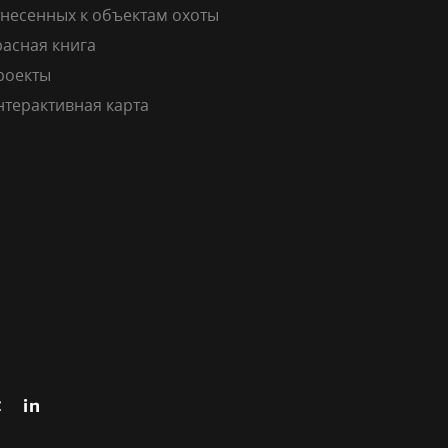
тнесенных к объектам охоты
расная книга
роекты
нтерактивная карта