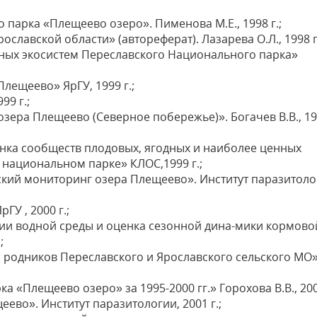
парка «Плещеево озеро». Пименова М.Е., 1998 г.;
лавской области» (автореферат). Лазарева О.Л., 1998 г
ых экосистем Переславского Национального парка»
лещеево» ЯрГУ, 1999 г.;
99 г.;
зера Плещеево (Северное побережье)». Богачев В.В., 1
нка сообществ плодовых, ягодных и наиболее ценных
 национальном парке» КЛОС,1999 г.;
кий мониторинг озера Плещеево». Институт паразитоло
У , 2000 г.;
ии водной среды и оценка сезонной дина-мики кормово
;
 родников Переславского и Ярославского сельского МО
«Плещеево озеро» за 1995-2000 гг.» Горохова В.В., 2001
во». Институт паразитологии, 2001 г.;