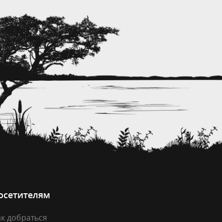
осетителям
к добраться