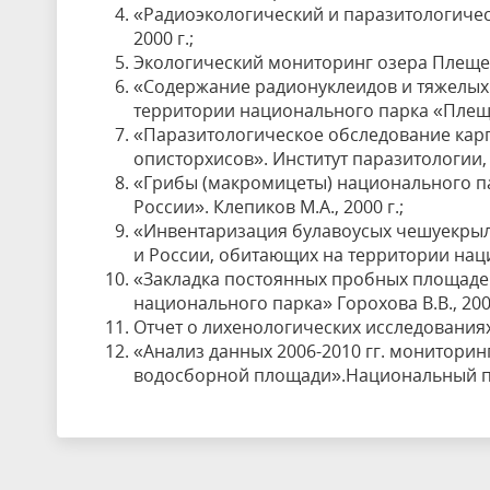
«Радиоэкологический и паразитологичес
2000 г.;
Экологический мониторинг озера Плещеев
«Содержание радионуклеидов и тяжелых м
территории национального парка «Плещее
«Паразитологическое обследование кар
описторхисов». Институт паразитологии, 2
«Грибы (макромицеты) национального па
России». Клепиков М.А., 2000 г.;
«Инвентаризация булавоусых чешуекрылы
и России, обитающих на территории нацио
«Закладка постоянных пробных площадей
национального парка» Горохова В.В., 2003
Отчет о лихенологических исследованиях»
«Анализ данных 2006-2010 гг. монитори
водосборной площади».Национальный пар