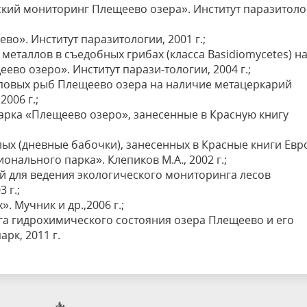
кий мониторинг Плещеево озера». Институт паразитоло
о». Институт паразитологии, 2001 г.;
еталлов в съедобных грибах (класса Basidiomycetes) н
во озеро». Институт парази-тологии, 2004 г.;
повых рыб Плещеево озера на наличие метацеркарий
006 г.;
рка «Плещеево озеро», занесенные в Красную книгу
х (дневные бабочки), занесенных в Красные книги Ев
нального парка». Клепиков М.А., 2002 г.;
 для ведения экологического мониторинга лесов
 г.;
. Мучник и др.,2006 г.;
нга гидрохимического состояния озера Плещеево и его
к, 2011 г.