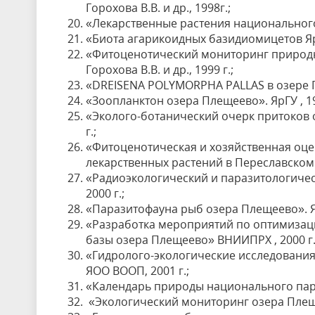
Горохова В.В. и др., 1998г.;
«Лекарственные растения национального 
«Биота агарикоидных базидиомицетов Ярос
«Фитоценотический мониторинг природн
Горохова В.В. и др., 1999 г.;
«DREISENA POLYMORPHA PALLAS в озере П
«Зоопланктон озера Плещеево». ЯрГУ , 19
«Эколого-ботанический очерк притоков о
г.;
«Фитоценотическая и хозяйственная оце
лекарственных растений в Переславском
«Радиоэкологический и паразитологичес
2000 г.;
«Паразитофауна рыб озера Плещеево». ЯрГ
«Разработка мероприятий по оптимизац
базы озера Плещеево» ВНИИПРХ , 2000 г.
«Гидролого-экологические исследования
ЯОО ВООП, 2001 г.;
«Календарь природы национального парка 
«Экологический мониторинг озера Плещее