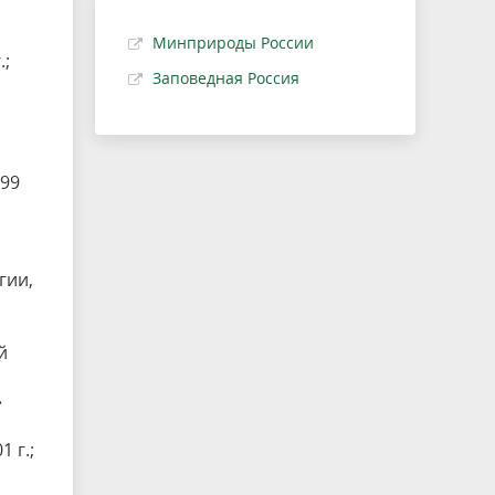
Минприроды России
.;
Заповедная Россия
999
гии,
й
»
 г.;