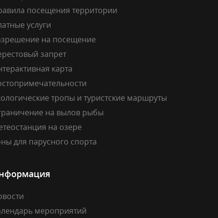
равила посещения территории
латные услуги
азрешение на посещение
ерестовый запрет
нтерактивная карта
остопримечательности
кологические тропы и туристские маршруты
граничение на вылов рыбы
етеостанция на озере
ны для парусного спорта
нформация
овости
алендарь мероприятий