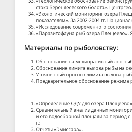
«Геологическое обоснование реконструк
стока Берендеевского болота». Центргеоло
«Экологический мониторинг озера Плещ
показателям». За 2002-2004 гг. Националь
«Исследование современного состояния 
«Паразитофауна рыб озера Плещеево». Яр
Материалы по рыболовству:
Обоснование на мелиоративный лов рыб
Обоснование лимита вылова рыбы на озе
Уточненный прогноз лимита вылова рыбы 
Предварительное обоснование режима р
«Определение ОДУ для озера Плещеево» з
Сравнительный анализ данных мониторин
и его водосборной площади за период с 
г.;
Отчеты «Эмиссара».