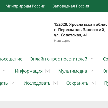
Минприроды России
Заповедная Россия
152020, Ярославская облас
г. Переславль-Залесский,
ул. Советская, 41
Наш адрес
посещение
Онлайн опрос посетителей
Со
Информация
Мультимедиа
Оп
щать
Исследовать
Сохранять
П