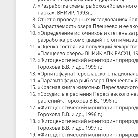
«Разработка схемы рыбохозяйственного
парка». ВНИИР, 1993г.;
Отчет о проведенных исследованиях болот
«Зарастаемость озера Плещеево и ее экол
«Определение источников и степень за
разработка рекомендаций по оптимизаци
«Оценка состояния популяций лекарств
«Плещеево озеро» ВНИИК АПК РАСХН, 199
«Фитоценотический мониторинг природн
Горохова В.В. и др., 1995 г.;
«Орнитофауна Переславского национальног
«Паразитофауна рыб озера Плещеево» ЯрГ
«Красная книга животных Переславского р
«Сосудистые растения Переславского на
растений». Горохова В.В., 1996 г.;
«Фитоценотический мониторинг природн
Горохова В.В. и др., 1996 г.;
«Фитоценотический мониторинг природн
Горохова В.В. и др., 1997 г.;
«Фитоценотический мониторинг природн