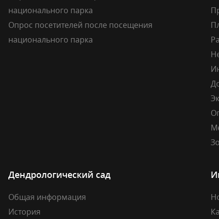
национального парка
П
Опрос посетителей после посещения
П
национального парка
Р
Н
И
Д
Э
О
М
Зо
Дендрологический сад
И
Общая информация
Н
История
К