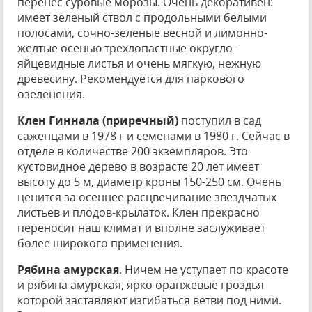
перенес суровые морозы. Очень декоративен:
имеет зеленый ствол с продольными белыми
полосами, сочно-зеленые весной и лимонно-
желтые осенью трехлопастные округло-
яйцевидные листья и очень мягкую, нежную
древесину. Рекомендуется для паркового
озеленения.
Клен Гиннала (приречный)
поступил в сад
саженцами в 1978 г и семенами в 1980 г. Сейчас в
отделе в количестве 200 экземпляров. Это
кустовидное дерево в возрасте 20 лет имеет
высоту до 5 м, диаметр кроны 150-250 см. Очень
ценится за осеннее расцвечивание звездчатых
листьев и плодов-крылаток. Клен прекрасно
переносит наш климат и вполне заслуживает
более широкого применения.
Рябина амурская
. Ничем не уступает по красоте
и рябина амурская, ярко оранжевые гроздья
которой заставляют изгибаться ветви под ними.