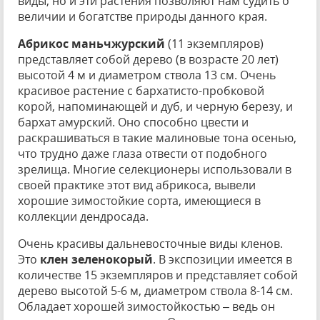
виды, но и эти растения позволяют нам судить о
величии и богатстве природы данного края.
Абрикос маньчжурский
(11 экземпляров)
представляет собой дерево (в возрасте 20 лет)
высотой 4 м и диаметром ствола 13 см. Очень
красивое растение с бархатисто-пробковой
корой, напоминающей и дуб, и черную березу, и
бархат амурский. Оно способно цвести и
раскрашиваться в такие малиновые тона осенью,
что трудно даже глаза отвести от подобного
зрелища. Многие селекционеры использовали в
своей практике этот вид абрикоса, вывели
хорошие зимостойкие сорта, имеющиеся в
коллекции дендросада.
Очень красивы дальневосточные виды кленов.
Это
клен зеленокорый
. В экспозиции имеется в
количестве 15 экземпляров и представляет собой
дерево высотой 5-6 м, диаметром ствола 8-14 см.
Обладает хорошей зимостойкостью – ведь он