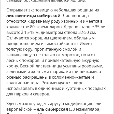
самыми роскошными являются яблони.
Открывает экспозицию небольшая рощица из
лиственницы сибирской
. Лиственница
относится к древнему роду хвойных и имеется в
количестве 80 экземпляров. Дерево старше 35 лет
высотой 15-18 м, диаметром ствола 32-50 см.
Отличается хорошим цветением, обильным
плодоношением и зимостойкостью. Имеет
толстую кору, пропитанную смолой и
защищающую не только от морозов, но и от
лесных пожаров, и привлекательную ажурную
крону. Весной лиственницы усыпаны розовыми,
зелеными и желтыми шариками-шишечками, а
осенью раскрашены в соломенно-желтые и
золотистые тона. Рекомендуется шире
использовать в одиночных и куртинных посадках
для парков и скверов.
Здесь можно увидеть другую модификацию ели
европейской –
ель сибирская
(33 экземпляра).