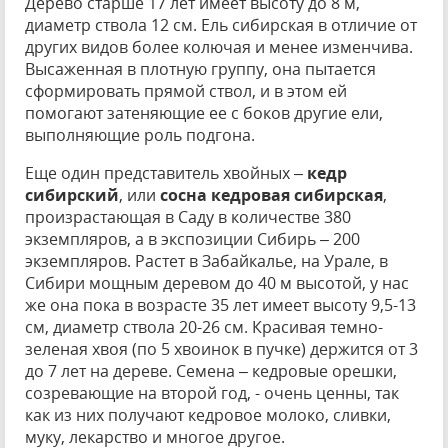
Дерево старше 17 лет имеет высоту до 8 м,
диаметр ствола 12 см. Ель сибирская в отличие от
других видов более колючая и менее изменчива.
Высаженная в плотную группу, она пытается
сформировать прямой ствол, и в этом ей
помогают затеняющие ее с боков другие ели,
выполняющие роль подгона.
Еще один представитель хвойных –
кедр
сибирский
, или
сосна кедровая сибирская
,
произрастающая в Саду в количестве 380
экземпляров, а в экспозиции Сибирь – 200
экземпляров. Растет в Забайкалье, на Урале, в
Сибири мощным деревом до 40 м высотой, у нас
же она пока в возрасте 35 лет имеет высоту 9,5-13
см, диаметр ствола 20-26 см. Красивая темно-
зеленая хвоя (по 5 хвоинок в пучке) держится от 3
до 7 лет на дереве. Семена – кедровые орешки,
созревающие на второй год, - очень ценны, так
как из них получают кедровое молоко, сливки,
муку, лекарство и многое другое.