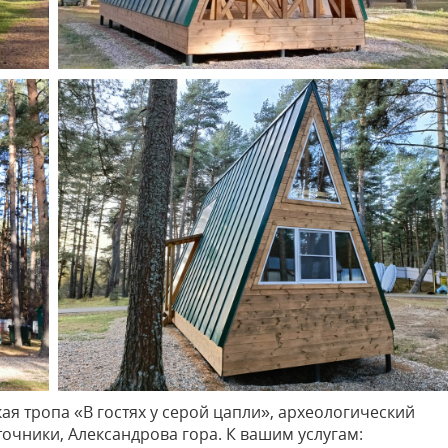
ая тропа «В гостях у серой цапли», археологический
очники, Александрова гора. К вашим услугам: