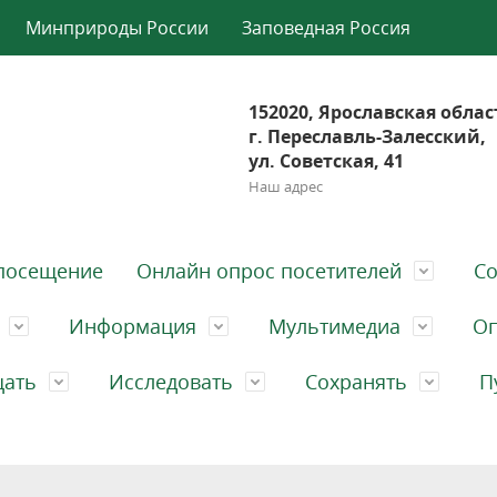
Минприроды России
Заповедная Россия
152020, Ярославская облас
г. Переславль-Залесский,
ул. Советская, 41
Наш адрес
посещение
Онлайн опрос посетителей
Со
Информация
Мультимедиа
Оп
щать
Исследовать
Сохранять
П