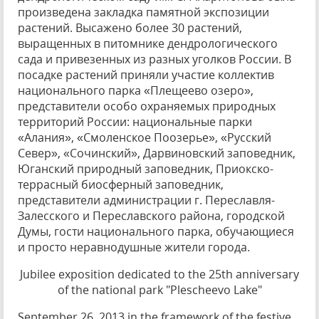
произведена закладка памятной экспозиции
растений. Высажено более 30 растений,
выращенных в питомнике дендрологического
сада и привезенных из разных уголков России. В
посадке растений приняли участие коллектив
национального парка «Плещеево озеро»,
представители особо охраняемых природных
территорий России: национальные парки
«Алания», «Смоленское Поозерье», «Русский
Север», «Сочинский», Дарвиновский заповедник,
Юганский природный заповедник, Приокско-
террасный биосферный заповедник,
представители администрации г. Переславля-
Залесского и Переславского района, городской
Думы, гости национального парка, обучающиеся
и просто неравнодушные жители города.
Jubilee exposition dedicated to the 25th anniversary
of the national park "Plescheevo Lake"
September 26, 2013 in the framework of the festive