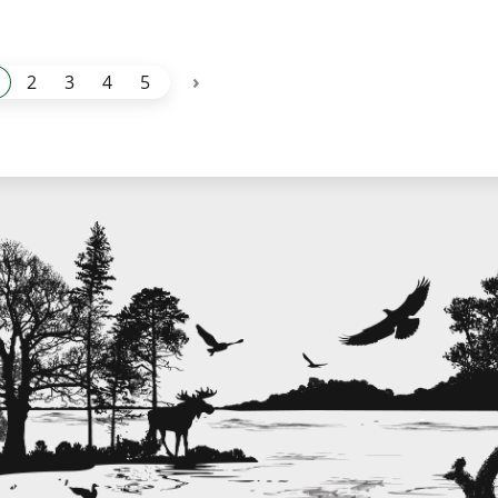
›
2
3
4
5